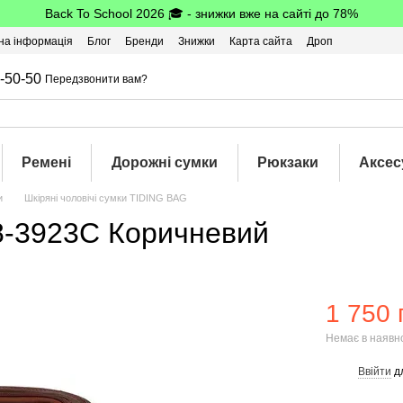
Back To School 2026 🎓 - знижки вже на сайті до 78%
на інформація
Блог
Бренди
Знижки
Карта сайта
Дроп
-50-50
Передзвонити вам?
Ремені
Дорожні сумки
Рюкзаки
Аксес
и
Шкіряні чоловічі сумки TIDING BAG
8-3923C Коричневий
1 750 
Немає в наявн
Ввійти
д
%