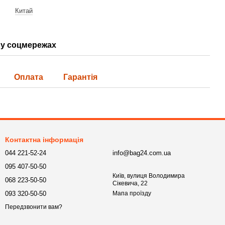
Китай
у соцмережах
Оплата
Гарантія
Контактна інформація
044 221-52-24
info@bag24.com.ua
095 407-50-50
Київ, вулиця Володимира
068 223-50-50
Сікевича, 22
093 320-50-50
Мапа проїзду
Передзвонити вам?