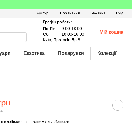
Порівняння
Рус
Укр
Бажання
Вхід
Графік роботи:
Пн-Пт
9.00-18.00
Мій кошик
Сб
10.00-16.00
Київ, Протасів Яр 8
уари
Екзотика
Подарунки
Колекції
грн
ості
ля відображення накопичувальної знижки