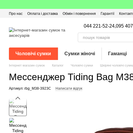
Перейти до основного контенту
Про нас
Оплата і доставка
Обмін і повернення
Гарантії
Контакт
Угода користувача
Відгуки про магазин
Оферта
Кешбек
044 221-52-24,
095 407
Чоловічі сумки
Сумки жіночі
Гаманці
Інтернет магазин сумок
Каталог
Чоловічі сумки
Шкіряні чоловічі сумк
Мессенджер Tiding Bag M3
Артикул: rbg_M38-3923C
Написати відгук