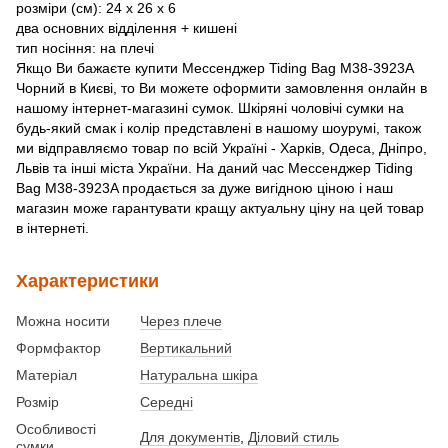
розміри (см): 24 х 26 х 6
два основних відділення + кишені
тип носіння: на плечі
Якщо Ви бажаєте купити Мессенджер Tiding Bag M38-3923A
Чорний в Києві, то Ви можете оформити замовлення онлайн в
нашому інтернет-магазині сумок. Шкіряні чоловічі сумки на
будь-який смак і колір представлені в нашому шоурумі, також
ми відправляємо товар по всій Україні - Харків, Одеса, Дніпро,
Львів та інші міста України. На даний час Мессенджер Tiding
Bag M38-3923A продається за дуже вигідною ціною і наш
магазин може гарантувати кращу актуальну ціну на цей товар
в інтернеті.
Характеристики
Можна носити
Через плече
Формфактор
Вертикальний
Матеріал
Натуральна шкіра
Розмір
Середні
Особливості
Для документів
,
Діловий стиль
сумки