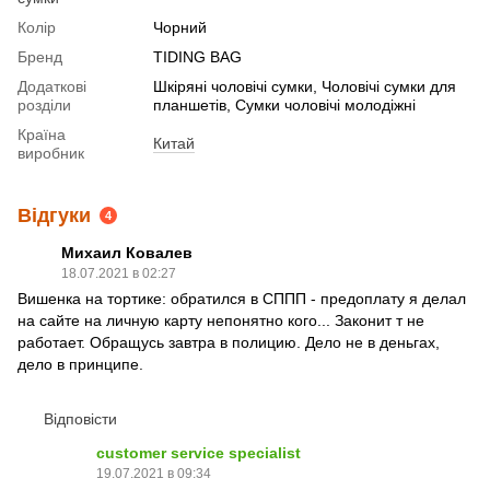
Колір
Чорний
Бренд
TIDING BAG
Додаткові
Шкіряні чоловічі сумки, Чоловічі сумки для
розділи
планшетів, Сумки чоловічі молодіжні
Країна
Китай
виробник
Відгуки
4
Михаил Ковалев
18.07.2021 в 02:27
Вишенка на тортике: обратился в СППП - предоплату я делал
на сайте на личную карту непонятно кого... Законит т не
работает. Обращусь завтра в полицию. Дело не в деньгах,
дело в принципе.
Відповісти
customer service specialist
19.07.2021 в 09:34