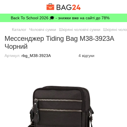
Back To School 2026 🎓 - знижки вже на сайті до 78%
Каталог
Чоловічі сумки
Шкіряні чоловічі сумки
Шкіряні чоло
Мессенджер Tiding Bag M38-3923A
Чорний
Артикул:
rbg_M38-3923A
4 відгуки