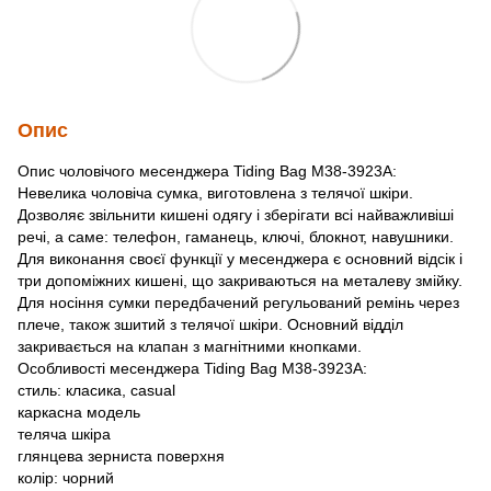
Опис
Опис чоловічого месенджера Tiding Bag M38-3923A:
Невелика чоловіча сумка, виготовлена ​​з телячої шкіри.
Дозволяє звільнити кишені одягу і зберігати всі найважливіші
речі, а саме: телефон, гаманець, ключі, блокнот, навушники.
Для виконання своєї функції у месенджера є основний відсік і
три допоміжних кишені, що закриваються на металеву змійку.
Для носіння сумки передбачений регульований ремінь через
плече, також зшитий з телячої шкіри. Основний відділ
закривається на клапан з магнітними кнопками.
Особливості месенджера Tiding Bag M38-3923A:
стиль: класика, casual
каркасна модель
теляча шкіра
глянцева зерниста поверхня
колір: чорний