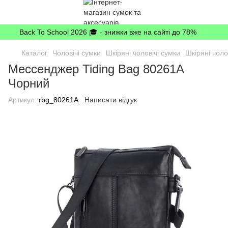
Back To School 2026 🎓 - знижки вже на сайті до 78%
Каталог
Чоловічі сумки
Шкіряні чоловічі сумки
Шкіряні чоло
Мессенджер Tiding Bag 80261A
Чорний
Артикул:
rbg_80261A
Написати відгук