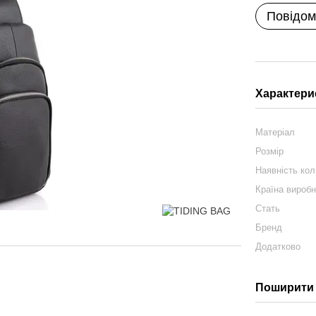
Повідом
Характери
Матеріал
Розмір
Наявність ко
Країна вироб
Стать
Бренд
Додатково
Поширити 