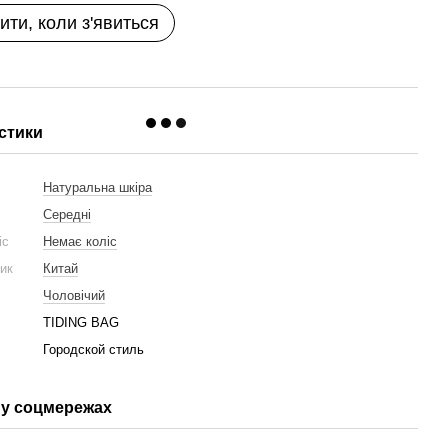
ити, коли з'явиться
стики
Натуральна шкіра
Середні
ліс
Немає коліс
ник
Китай
Чоловічий
TIDING BAG
Городской стиль
у соцмережах