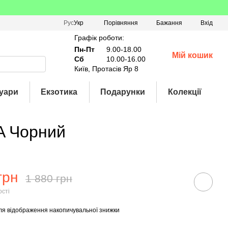
Порівняння
Рус
Укр
Бажання
Вхід
Графік роботи:
Пн-Пт
9.00-18.00
Мій кошик
Сб
10.00-16.00
Київ, Протасів Яр 8
уари
Екзотика
Подарунки
Колекції
8A Чорний
грн
1 880 грн
ості
ля відображення накопичувальної знижки