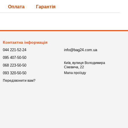
Оплата
Гарантія
Контактна інформація
044 221-52-24
info@bag24.com.ua
095 407-50-50
Київ, вулиця Володимира
068 223-50-50
Сікевича, 22
093 320-50-50
Мапа проїзду
Передзвонити вам?