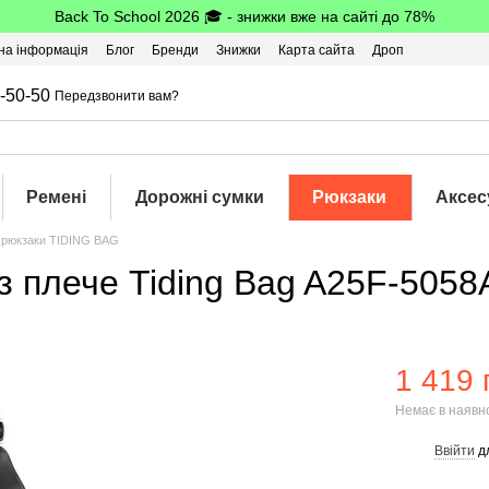
Back To School 2026 🎓 - знижки вже на сайті до 78%
на інформація
Блог
Бренди
Знижки
Карта сайта
Дроп
-50-50
Передзвонити вам?
Ремені
Дорожні сумки
Рюкзаки
Аксес
і рюкзаки TIDING BAG
з плече Tiding Bag A25F-505
1 419 
Немає в наявн
Ввійти
д
%