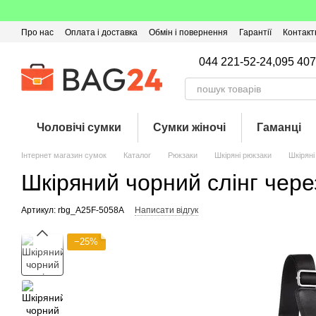
Перейти до основного контенту
Про нас
Оплата і доставка
Обмін і повернення
Гарантії
Контакт
Угода користувача
Відгуки про магазин
Оферта
Кешбек
044 221-52-24,
095 407
Чоловічі сумки
Сумки жіночі
Гаманці
Інтернет магазин сумок
Каталог
Рюкзаки
Шкіряні рюкзаки
Шкірян
Шкіряний чорний слінг чере
Артикул: rbg_A25F-5058A
Написати відгук
−25%