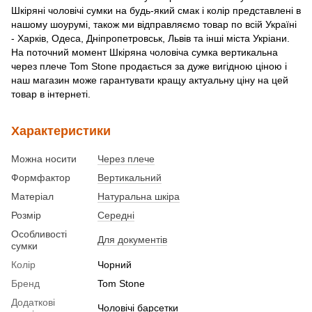
Шкіряні чоловічі сумки на будь-який смак і колір представлені в
нашому шоурумі, також ми відправляємо товар по всій Україні
- Харків, Одеса, Дніпропетровськ, Львів та інші міста Укріани.
На поточний момент Шкіряна чоловіча сумка вертикальна
через плече Tom Stone продається за дуже вигідною ціною і
наш магазин може гарантувати кращу актуальну ціну на цей
товар в інтернеті.
Характеристики
Можна носити
Через плече
Формфактор
Вертикальний
Матеріал
Натуральна шкіра
Розмір
Середні
Особливості
Для документів
сумки
Колір
Чорний
Бренд
Tom Stone
Додаткові
Чоловічі барсетки