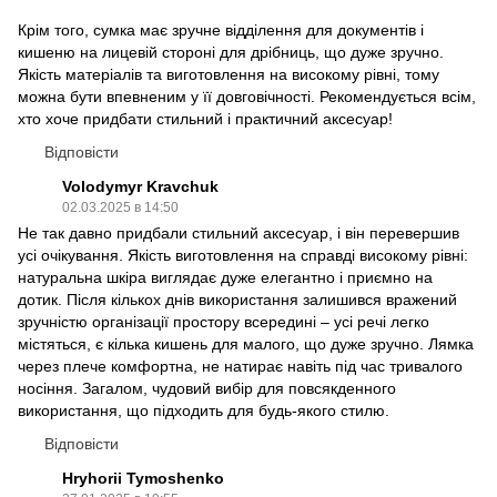
Крім того, сумка має зручне відділення для документів і
кишеню на лицевій стороні для дрібниць, що дуже зручно.
Якість матеріалів та виготовлення на високому рівні, тому
можна бути впевненим у її довговічності. Рекомендується всім,
хто хоче придбати стильний і практичний аксесуар!
Відповісти
Volodymyr Kravchuk
02.03.2025 в 14:50
Не так давно придбали стильний аксесуар, і він перевершив
усі очікування. Якість виготовлення на справді високому рівні:
натуральна шкіра виглядає дуже елегантно і приємно на
дотик. Після кількох днів використання залишився вражений
зручністю організації простору всередині – усі речі легко
містяться, є кілька кишень для малого, що дуже зручно. Лямка
через плече комфортна, не натирає навіть під час тривалого
носіння. Загалом, чудовий вибір для повсякденного
використання, що підходить для будь-якого стилю.
Відповісти
Hryhorii Tymoshenko