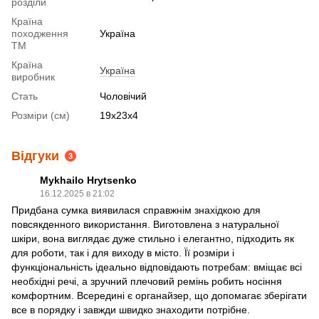
розділи
Країна
походження
Україна
ТМ
Країна
Україна
виробник
Стать
Чоловічий
Розміри (см)
19x23x4
Відгуки
3
Mykhailo Hrytsenko
16.12.2025 в 21:02
Придбана сумка виявилася справжнім знахідкою для
повсякденного використання. Виготовлена з натуральної
шкіри, вона виглядає дуже стильно і елегантно, підходить як
для роботи, так і для виходу в місто. Її розміри і
функціональність ідеально відповідають потребам: вміщає всі
необхідні речі, а зручний плечовий ремінь робить носіння
комфортним. Всередині є органайзер, що допомагає зберігати
все в порядку і завжди швидко знаходити потрібне.