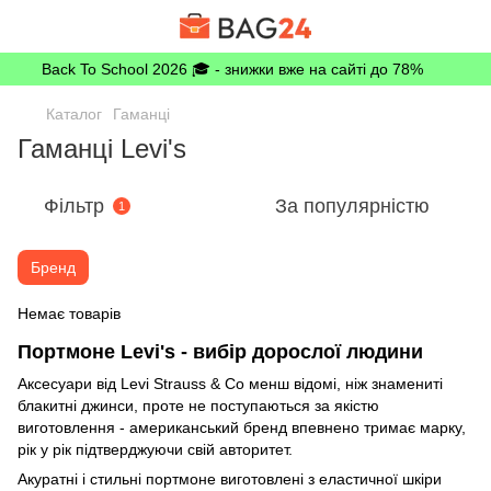
Back To School 2026 🎓 - знижки вже на сайті до 78%
Каталог
Гаманці
Гаманці Levi's
Фільтр
За популярністю
1
Бренд
Немає товарів
Портмоне Levi's - вибір дорослої людини
Аксесуари від Levi Strauss & Co менш відомі, ніж знамениті
блакитні джинси, проте не поступаються за якістю
виготовлення - американський бренд впевнено тримає марку,
рік у рік підтверджуючи свій авторитет.
Акуратні і стильні портмоне виготовлені з еластичної шкіри