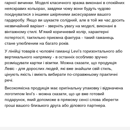
гарної вичинки. Моделі класичного зразка виконані в спокійних
неяскравих кольорах, завдяки чому вони будуть чудово
поєднуватися з іншими шкіряними аксесуарами вашого
гардеробу. Якщо ви шукаєте солідний, але в той же час досить
незвичайний варіант - зверніть увагу на моделі, виконані в
вінтажному стилі. М'який коричневий колір, характерні
потертості, тактильно приємна фактура - такий гаманець
стане улюбленим на багато років.
У лінійці товарів є чоловічі гаманці Levi's горизонтального або
вертикального напрямку - в останніх особливо зручно
розміщувати картки і візитки. Можна сказати, що продукція
Левіс - для дорослих людей, які вже знайшли свій стиль,
цінують якість і вміють вибирати по-справжньому практичні
речі.
Високоякісна продукція має оригінальну упаковку і відзначена
логотипом levi's - можна сказати, що це вже готовий
подарунок, який допоможе в прямому сенсі слова зберегти
гроші вашого близького друга або ділового партнера.