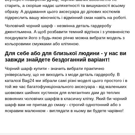
старить, а скоріше надає шляхетності та вишуканості всьому
образу. А додавання цього аксесуара до ділових костюмів
підкреслить вашу жіночність і відмінний смак навіть на роботі.
Чоловічий чорний шарф - незмінна деталь гардеробу
джентльмена. А щоб розбавити темний відтінок і з упевненістю
поєднувати його з будь-якою річчю можна вибрати модель з
кольоровими смужками або клітиною.
Для себе або для близької людини - у нас ви
завжди знайдете бездоганний варіант!
Чорний шарф купити - значить вибрати практично
універсальну, що не виходить з моди деталь гардеробу. В
каталозі Bag24 ми зібрали самі різні моделі цього простого і в
той же час багатофункціонального аксесуара - від маленьких
шовкових шийних хустинок для елегантних дам до теплих
вовняних чоловічих шарфів в класичну клітку. Який би чорний
шарф вам не припав до смаку - строгий однотонний або з
яскравим малюнком - виглядати в ньому ви будете чарівно!