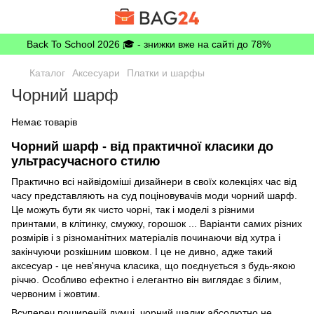
Back To School 2026 🎓 - знижки вже на сайті до 78%
Каталог
Аксесуари
Платки и шарфы
Чорний шарф
Немає товарів
Чорний шарф - від практичної класики до
ультрасучасного стилю
Практично всі найвідоміші дизайнери в своїх колекціях час від
часу представляють на суд поціновувачів моди чорний шарф.
Це можуть бути як чисто чорні, так і моделі з різними
принтами, в клітинку, смужку, горошок ... Варіанти самих різних
розмірів і з різноманітних матеріалів починаючи від хутра і
закінчуючи розкішним шовком. І це не дивно, адже такий
аксесуар - це нев'януча класика, що поєднується з будь-якою
річчю. Особливо ефектно і елегантно він виглядає з білим,
червоним і жовтим.
Всупереч поширеній думці, чорний шалик абсолютно не