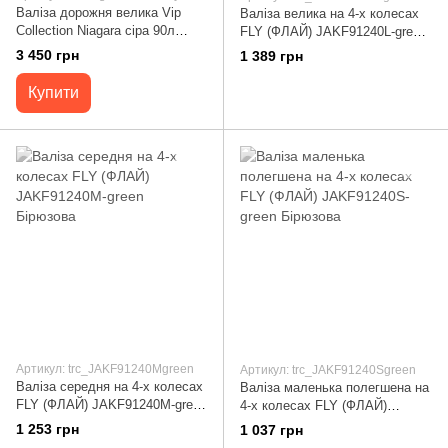
Валіза дорожня велика Vip
Валіза велика на 4-х колесах
Collection Niagara сіра 90л
FLY (ФЛАЙ) JAKF91240L-green
поліпропілен (Niagara 28
Бірюзова
3 450 грн
1 389 грн
Tiffany) vcNiagara.28.Tiffany
Купити
Артикул: trc_JAKF91240Mgreen
Артикул: trc_JAKF91240Sgreen
Валіза середня на 4-х колесах
Валіза маленька полегшена на
FLY (ФЛАЙ) JAKF91240M-green
4-х колесах FLY (ФЛАЙ)
Бірюзова
JAKF91240S-green Бірюзова
1 253 грн
1 037 грн