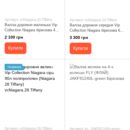
Артикул: vcNiagara.20.Tiffany
Артикул: vcNiagara.24.Tiffany
Валіза дорожня маленька Vip
Валіза дорожня середня Vip
Collection Niagara бірюзова 41л
Collection Niagara бірюзова 63л
поліпропілен (Niagara 20
поліпропілен (Niagara 24
2 100 грн
3 300 грн
Tiffany) vcNiagara.20.Tiffany
Tiffany) vcNiagara.24.Tiffany
Купити
Купити
Новинка
Артикул: vcNiagara.28.Tiffany
Артикул: trc_JAKF91240Lgreen