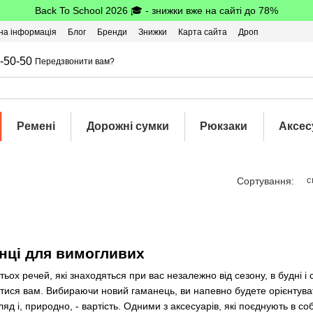
Back To School 2026 🎓 - знижки вже на сайті до 78%
на інформація
Блог
Бренди
Знижки
Карта сайта
Дроп
-50-50
Передзвонити вам?
Ремені
Дорожні сумки
Рюкзаки
Аксес
с
Сортування:
анці для вимогливих
тьох речей, які знаходяться при вас незалежно від сезону, в будні 
ися вам. Вибираючи новий гаманець, ви напевно будете орієнтуватис
ляд і, природно, - вартість. Одними з аксесуарів, які поєднують в 