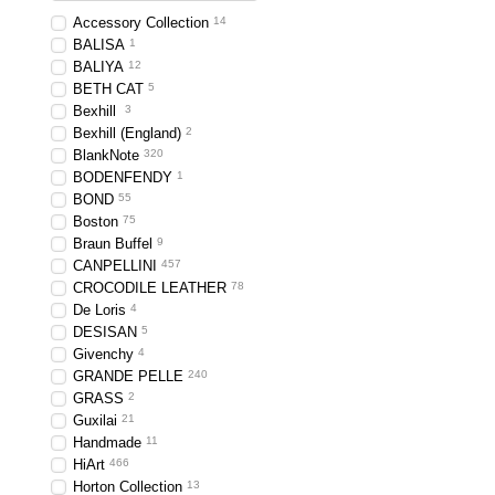
Accessory Collection
14
BALISA
1
BALIYA
12
BETH CAT
5
Bexhill
3
Bexhill (England)
2
BlankNote
320
BODENFENDY
1
BOND
55
Boston
75
Braun Buffel
9
CANPELLINI
457
CROCODILE LEATHER
78
De Loris
4
DESISAN
5
Givenchy
4
GRANDE PELLE
240
GRASS
2
Guxilai
21
Handmade
11
HiArt
466
Horton Collection
13