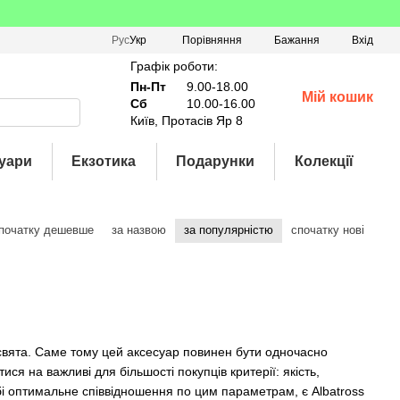
Порівняння
Рус
Укр
Бажання
Вхід
Графік роботи:
Пн-Пт
9.00-18.00
Мій кошик
Сб
10.00-16.00
Київ, Протасів Яр 8
уари
Екзотика
Подарунки
Колекції
початку дешевше
за назвою
за популярністю
спочатку нові
і свята. Саме тому цей аксесуар повинен бути одночасно
я на важливі для більшості покупців критерії: якість,
собі оптимальне співвідношення по цим параметрам, є Albatross