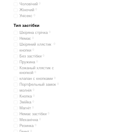
Чоловічий
0
Жіночий
0
Унісекс
0
Тип застібки
Шкіряна стрічка
0
Немає
0
Шкіряний хлястик
0
кнопки
0
Без застібки
0
Пружина
0
Кожаный хлястик с
кнопкой
0
клапан с кнопками
0
Портфельный замок
0
молнія
0
Кнопка
0
Змійка
0
Магніт
0
Немає застібки
0
Механічна
0
Резинка
0
Гвинт
0