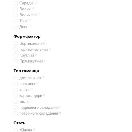
Середні
0
Великі
0
Величезні
0
Тонкі
0
Довгі
0
Формфактор
Вертикальний
0
Горизонтальний
0
Круглий
0
Прямокутний
0
Тип гаманця
для банкнот
0
портмоне
0
клатчі
0
картхолдери
0
місткі
0
подвійного складання
0
потрійного складання
0
Стать
Жіноча
0