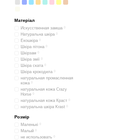
Матеріал
Искусственная замша
0
Натуральна шкіра
0
Екошкіра
0
Шкіра пітона
0
Шкірзам
0
Шкіра змії
0
Шкіра ската
0
Шкіра крокодила
0
натуральная промасленная
кожа
0
натуральная кожа Crazy
Horse
0
натуральная кожа Краст
0
натуральна шкіра Krast
0
Розмір
Маленькі
0
Малый
0
не использовать
0