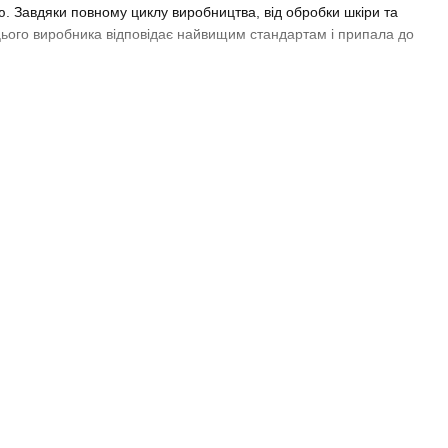
ю. Завдяки повному циклу виробництва, від обробки шкіри та
 цього виробника відповідає найвищим стандартам і припала до
tross. У них є все для того, щоб ви були задоволені покупкою: