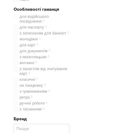
Особливості гаманця
для водійського
посвідчення
0
для паспорту
0
з затискачем для банкнот
0
молодіжні
0
для карт
0
для документів
0
з монетницьою
0
вінтажні
0
з захистом від зчитування
карт
0
класичні
0
на ланцюжку
0
з гравіюванням
0
ретро
0
ручної роботи
0
з тисненням
0
Бренд