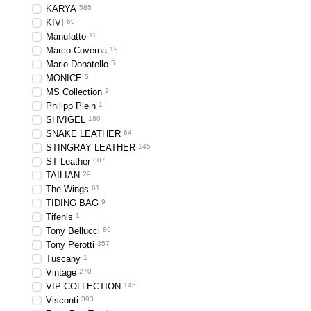
KARYA
585
KIVI
69
Manufatto
11
Marco Coverna
19
Mario Donatello
5
MONICE
5
MS Collection
2
Philipp Plein
1
SHVIGEL
180
SNAKE LEATHER
64
STINGRAY LEATHER
145
ST Leather
807
TAILIAN
29
The Wings
61
TIDING BAG
9
Tifenis
1
Tony Bellucci
80
Tony Perotti
357
Tuscany
1
Vintage
270
VIP COLLECTION
145
Visconti
393