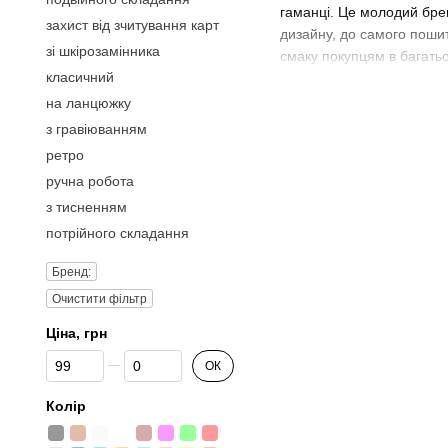
гаманці. Це молодий брен
захист від зчитування карт
дизайну, до самого пошит
зі шкірозамінника
смаку покупцям в багатьох
класичний
Відмінна покуп
на ланцюжку
У каталозі інтернет-магаз
з гравіюванням
ретро
класичні форми і коль
ручна робота
якісні матеріали, що 
з тисненням
функціональна констр
потрійного складання
приємна ціна.
Бренд:
Albatross гаманці, які пр
Очистити фільтр
Ціна, грн
Від Ціна, грн
До Ціна, грн
ОК
Колір