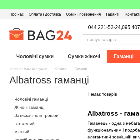
Перейти до основного контенту
Про нас
Оплата і доставка
Обмін і повернення
Гарантії
Контакт
Угода користувача
Відгуки про магазин
Оферта
Кешбек
044 221-52-24,
095 407
Чоловічі сумки
Сумки жіночі
Гаманці
Інтернет магазин сумок
Каталог
Гаманці
Albatross гаманці
Немає товарів
Чоловічі гаманці
Жіночі гаманці
Albatross - гам
Затискачі для грошей
Гаманець - одна з небага
вінтажний
функціональним і подобат
місткий
елегантний зовнішній виг
подвійного складання