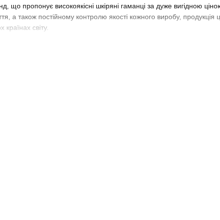
д, що пропонує високоякісні шкіряні гаманці за дуже вигідною ціно
тя, а також постійному контролю якості кожного виробу, продукція
 країнах світу.
ка на Bag24!
ину Bag24 представлені кращі чоловічі і жіночі моделі гаманців Alba
ори, які підходять під будь-який одяг;
гарантують довговічність;
укція, в якій продумано все необхідне;
иємно і зручно носити з собою кожен день!