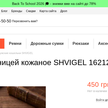
Back To School 2026 🎓 - знижки вже на сайті до 78%
Блог
Бренды
Скидки
Карта сайта
Дроп
шбэк
-50-50
Перезвонить вам?
Ремни
Дорожные сумки
Рюкзаки
Аксе
ужские кошельки SHVIGEL
ницей кожаное SHVIGEL 1621
450 гр
Нет в наличии
Войти
дл
%