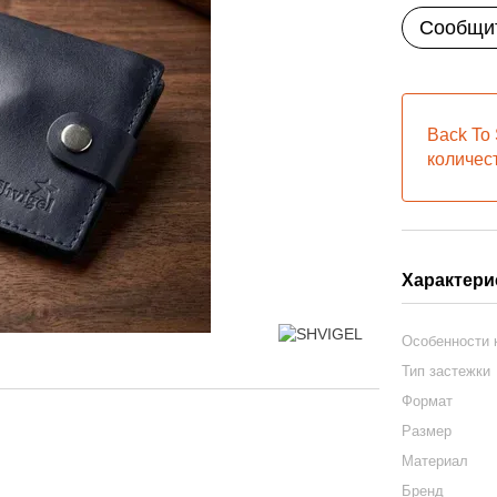
Сообщит
Back To 
количес
Характери
Особенности
Тип застежки
Формат
Размер
Материал
Бренд