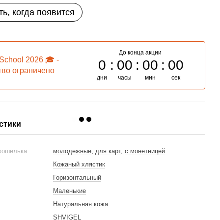
ь, когда появится
До конца акции
School 2026 🎓 -
0
00
00
00
тво ограничено
дни
часы
мин
сек
стики
 кошелька
молодежные
,
для карт
,
с монетницей
Кожаный хлястик
Горизонтальный
Маленькие
Натуральная кожа
SHVIGEL