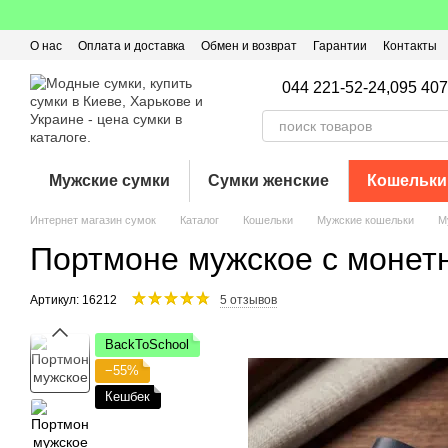
Перейти к основному контенту
О нас
Оплата и доставка
Обмен и возврат
Гарантии
Контакты
Пользовательское соглашение
Отзывы о магазине
Оферта
Кэ
044 221-52-24,
095 407
Мужские сумки
Сумки женские
Кошельки
Интернет магазин сумок
Каталог
Кошельки
Мужские кошельки
М
Портмоне мужское с монет
Артикул: 16212
5 отзывов
BackToSchool
−55%
Кешбек