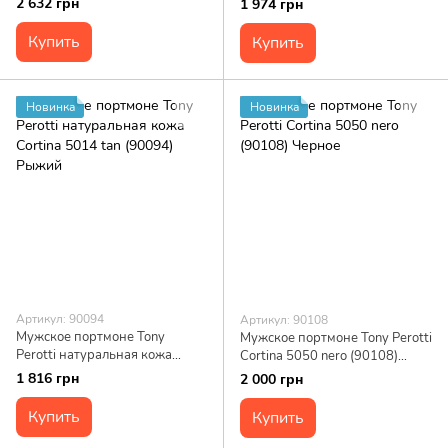
2 632 грн
1 974 грн
Купить
Купить
Новинка
Новинка
Артикул: 90094
Артикул: 90108
Мужское портмоне Tony
Мужское портмоне Tony Perotti
Perotti натуральная кожа
Cortina 5050 nero (90108)
Cortina 5014 tan (90094)
Черное
1 816 грн
2 000 грн
Рыжий
Купить
Купить