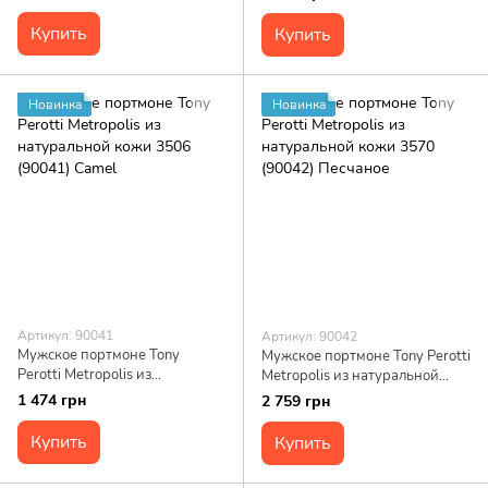
(90038) Синее
Купить
Купить
Новинка
Новинка
Артикул: 90041
Артикул: 90042
Мужское портмоне Tony
Мужское портмоне Tony Perotti
Perotti Metropolis из
Metropolis из натуральной
натуральной кожи 3506
кожи 3570 (90042) Песчаное
1 474 грн
2 759 грн
(90041) Camel
Купить
Купить