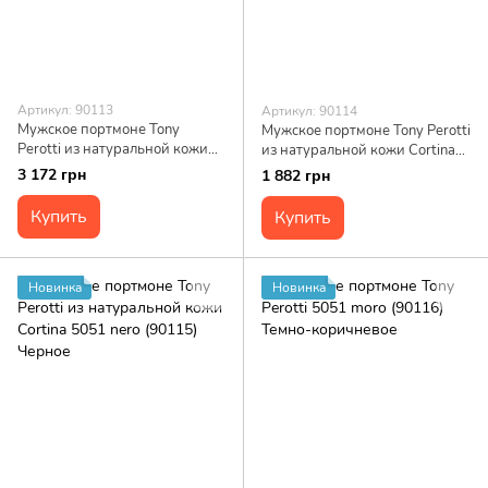
Артикул: 90113
Артикул: 90114
Мужское портмоне Tony
Мужское портмоне Tony Perotti
Perotti из натуральной кожи
из натуральной кожи Cortina
Cortina 5057 (90113) Синее
5079 (90114) Синее
3 172 грн
1 882 грн
Купить
Купить
Новинка
Новинка