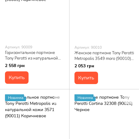
Артикул: 90009
Артикул: 90010
Горизонтальное портмоне
Женское портмоне Tony Perotti
Tony Perotti из натуральной
Metropolis 3549 moro (90010)
кожи Metropolis 3559 (90009)
Коричневое
2 558 грн
2 053 грн
Коричневое
Купить
Купить
Новинка
Новинка