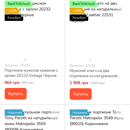
BackToSchool
BackToSchool
−10%
−25%
Кешбек
Кешбек
5
3
Артикул: 20232
Артикул: 22531
Портмоне мужское кожаное с
Мужской клатч на два
орлом 20232 Vintage Черное
отделения из натуральной
кожи ST Leather 22531
864 грн
1 908 грн
960 грн
2 544 грн
Черный
Купить
Купить
Новинка
Новинка