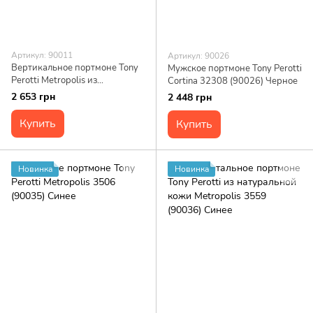
Артикул: 90011
Артикул: 90026
Вертикальное портмоне Tony
Мужское портмоне Tony Perotti
Perotti Metropolis из
Cortina 32308 (90026) Черное
натуральной кожи 3571
2 653 грн
2 448 грн
(90011) Коричневое
Купить
Купить
Новинка
Новинка