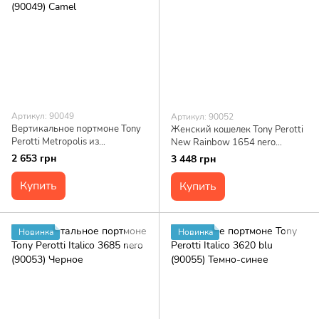
Артикул: 90049
Артикул: 90052
Вертикальное портмоне Tony
Женский кошелек Tony Perotti
Perotti Metropolis из
New Rainbow 1654 nero
натуральной кожи 3571
(90052) Черный
2 653 грн
3 448 грн
(90049) Camel
Купить
Купить
Новинка
Новинка