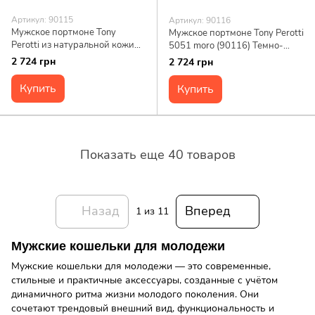
Артикул: 90115
Артикул: 90116
Мужское портмоне Tony
Мужское портмоне Tony Perotti
Perotti из натуральной кожи
5051 moro (90116) Темно-
Cortina 5051 nero (90115)
коричневое
2 724 грн
2 724 грн
Черное
Купить
Купить
Показать еще 40 товаров
Назад
Вперед
1
из 11
Мужские кошельки для молодежи
Мужские кошельки для молодежи — это современные,
стильные и практичные аксессуары, созданные с учётом
динамичного ритма жизни молодого поколения. Они
сочетают трендовый внешний вид, функциональность и