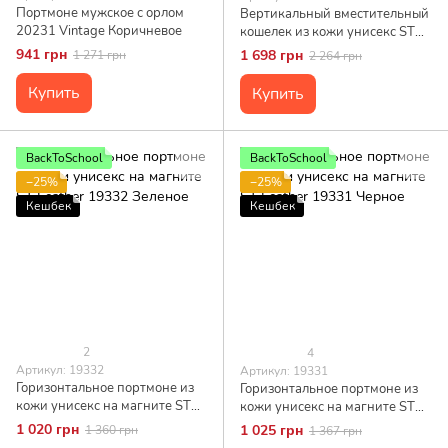
Портмоне мужское с орлом
Вертикальный вместительный
20231 Vintage Коричневое
кошелек из кожи унисекс ST
Leather 19300 Черный
941 грн
1 698 грн
1 271 грн
2 264 грн
Купить
Купить
BackToSchool
BackToSchool
−25%
−25%
Кешбек
Кешбек
2
4
Артикул: 19332
Артикул: 19331
Горизонтальное портмоне из
Горизонтальное портмоне из
кожи унисекс на магните ST
кожи унисекс на магните ST
Leather 19332 Зеленое
Leather 19331 Черное
1 020 грн
1 025 грн
1 360 грн
1 367 грн