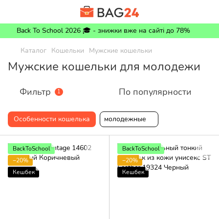
Back To School 2026 🎓 - знижки вже на сайті до 78%
Каталог
Кошельки
Мужские кошельки
Мужские кошельки для молодежи
Фильтр
По популярности
1
Особенности кошелька
молодежные
BackToSchool
BackToSchool
−20%
−20%
Кешбек
Кешбек