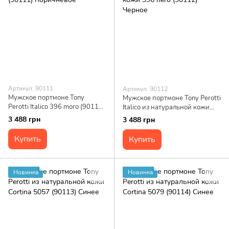
Артикул: 90111
Артикул: 90112
Мужское портмоне Tony
Мужское портмоне Tony Perotti
Perotti Italico 396 moro (90111)
Italico из натуральной кожи
Коричневое
396 nero (90112) Черное
3 488 грн
3 488 грн
Купить
Купить
Новинка
Новинка