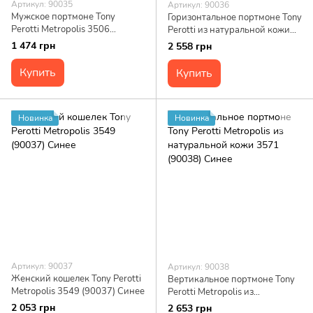
Артикул: 90035
Артикул: 90036
Мужское портмоне Tony
Горизонтальное портмоне Tony
Perotti Metropolis 3506
Perotti из натуральной кожи
(90035) Синее
Metropolis 3559 (90036) Синее
1 474 грн
2 558 грн
Купить
Купить
Новинка
Новинка
Артикул: 90037
Артикул: 90038
Женский кошелек Tony Perotti
Вертикальное портмоне Tony
Metropolis 3549 (90037) Синее
Perotti Metropolis из
натуральной кожи 3571
2 053 грн
2 653 грн