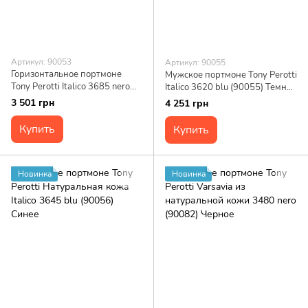
Артикул: 90053
Артикул: 90055
Горизонтальное портмоне
Мужское портмоне Tony Perotti
Tony Perotti Italico 3685 nero
Italico 3620 blu (90055) Темно-
(90053) Черное
синее
3 501 грн
4 251 грн
Купить
Купить
Новинка
Новинка