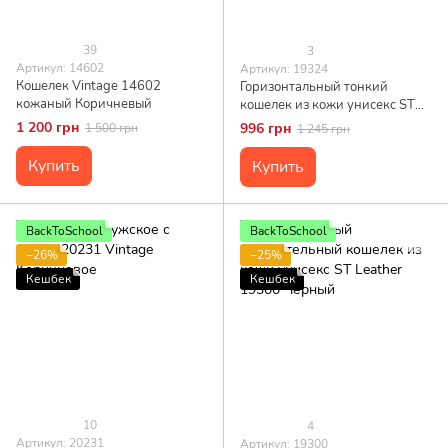
39
3
Артикул: 14602
Артикул: 19324
Кошелек Vintage 14602
Горизонтальный тонкий
кожаный Коричневый
кошелек из кожи унисекс ST
Leather 19324 Черный
1 200 грн
996 грн
1 500 грн
1 245 грн
Купить
Купить
BackToSchool
BackToSchool
−26%
−25%
Кешбек
Кешбек
10
4
Артикул: 20231
Артикул: 19300