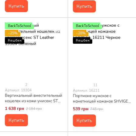
Купить
Купить
BackToSchool
BackToSchool
−25%
−28%
Кешбек
Кешбек
2
11
Артикул: 19304
Артикул: 16211
Вертикальный вместительный
Портмоне мужское с
кошелек из кожи унисекс ST
монетницей кожаное SHVIGEL
Leather 19304 Зеленый
16211 Черное
1 638 грн
539 грн
2 184 грн
748 грн
Купить
Купить