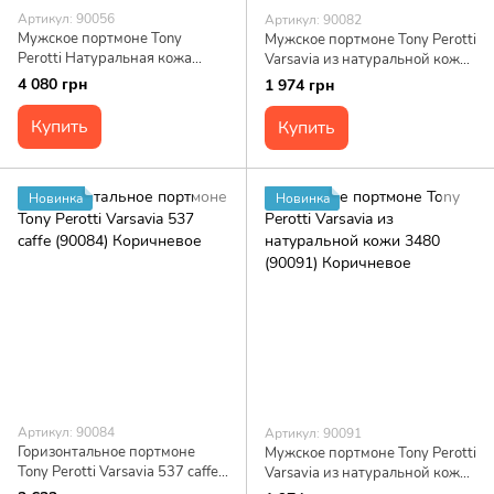
Артикул: 90056
Артикул: 90082
Мужское портмоне Tony
Мужское портмоне Tony Perotti
Perotti Натуральная кожа
Varsavia из натуральной кожи
Italico 3645 blu (90056) Синее
3480 nero (90082) Черное
4 080 грн
1 974 грн
Купить
Купить
Новинка
Новинка
Артикул: 90084
Артикул: 90091
Горизонтальное портмоне
Мужское портмоне Tony Perotti
Tony Perotti Varsavia 537 caffe
Varsavia из натуральной кожи
(90084) Коричневое
3480 (90091) Коричневое