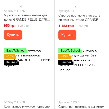
4
6
Артикул: 11476
Артикул: 11151
Мужской кожаный зажим для
Строгое портмоне унисекс в
денег GRANDE PELLE 11476
винтажном стиле GRANDE
Темно-синий
PELLE 11151 Коричневое
950 грн
1 183 грн
1 250 грн
1 392 грн
Купить
Купить
BackToSchool
BackToSchool
−15%
−15%
Кешбек
Кешбек
7
3
Артикул: 11228
Артикул: 11296
Компактное мужское портмоне
Стильное портмоне с зажимом