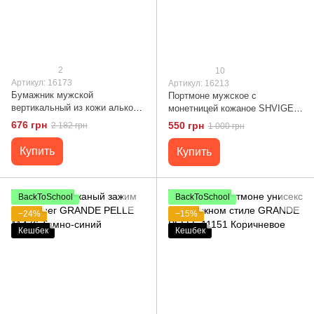
2
10
Артикул: 16173
Артикул: 16213
Бумажник мужской
Портмоне мужское с
вертикальный из кожи алькор
монетницей кожаное SHVIGEL
на кнопках SHVIGEL 16173
16213 Коричневое
676 грн
550 грн
2 182 грн
1 000 грн
Черный
Купить
Купить
BackToSchool
BackToSchool
−24%
−15%
Кешбек
Кешбек