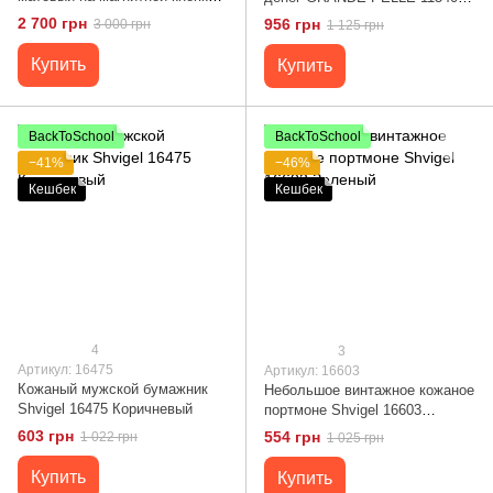
GRANDE PELLE 11313 Черный
Коричневый
2 700 грн
956 грн
3 000 грн
1 125 грн
Купить
Купить
BackToSchool
BackToSchool
−41%
−46%
Кешбек
Кешбек
4
3
Артикул: 16475
Артикул: 16603
Кожаный мужской бумажник
Небольшое винтажное кожаное
Shvigel 16475 Коричневый
портмоне Shvigel 16603
Зеленый
603 грн
554 грн
1 022 грн
1 025 грн
Купить
Купить