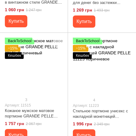
в винтажном стиле GRANDE
для денег без застежки
PELLE 11228 Черное
винтажное GRANDE PELLE
1 060 грн
1 269 грн
1 247 грн
1 493 грн
11296 Черное
Купить
Купить
BackToSchool
BackToSchool
−15%
−15%
Кешбек
Кешбек
3
4
Артикул: 11515
Артикул: 11223
Кожаное мужское матовое
Стильное портмоне унисекс с
портмоне GRANDE PELLE
накладной монетницей
11515 Коричневый
GRANDE PELLE 11223
1 757 грн
1 996 грн
2 067 грн
2 349 грн
Коричневое
Купить
Купить