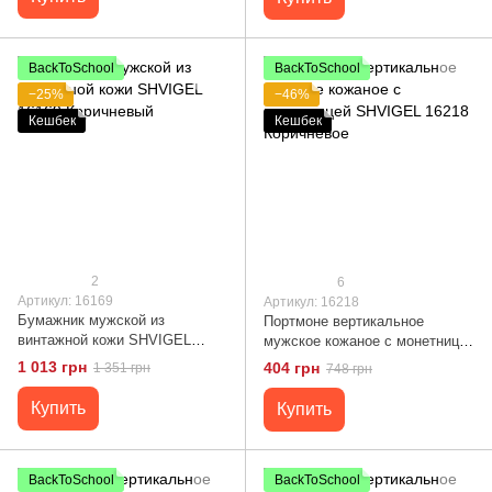
BackToSchool
BackToSchool
−25%
−46%
Кешбек
Кешбек
2
6
Артикул: 16169
Артикул: 16218
Бумажник мужской из
Портмоне вертикальное
винтажной кожи SHVIGEL
мужское кожаное с монетницей
16169 Коричневый
SHVIGEL 16218 Коричневое
1 013 грн
404 грн
1 351 грн
748 грн
Купить
Купить
BackToSchool
BackToSchool