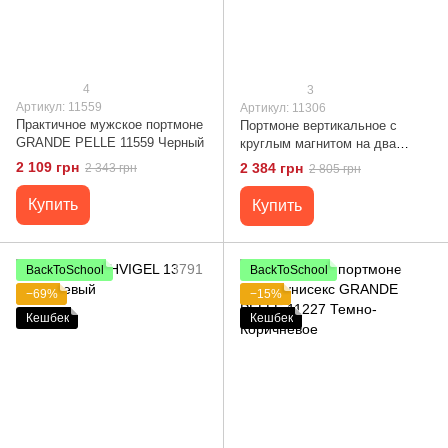
4
3
Артикул: 11559
Артикул: 11306
Практичное мужское портмоне
Портмоне вертикальное с
GRANDE PELLE 11559 Черный
круглым магнитом на два
отделения GRANDE PELLE
2 109 грн
2 384 грн
2 343 грн
2 805 грн
11306 Черное
Купить
Купить
BackToSchool
BackToSchool
−69%
−15%
Кешбек
Кешбек