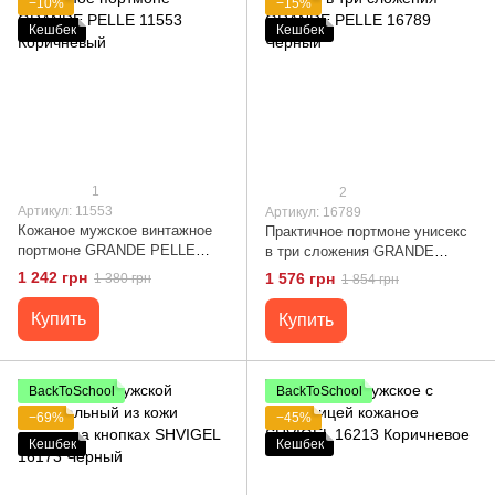
−10%
−15%
Кешбек
Кешбек
1
2
Артикул: 11553
Артикул: 16789
Кожаное мужское винтажное
Практичное портмоне унисекс
портмоне GRANDE PELLE
в три сложения GRANDE
11553 Коричневый
PELLE 16789 Черный
1 242 грн
1 576 грн
1 380 грн
1 854 грн
Купить
Купить
BackToSchool
BackToSchool
−69%
−45%
Кешбек
Кешбек