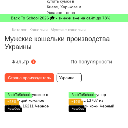
Back To School 2026 🎓 - знижки вже на сайті до 78%
Каталог
Кошельки
Мужские кошельки
Мужские кошельки производства
Украины
Фильтр
По популярности
1
Страна производитель
Украина
BackToSchool
BackToSchool
−28%
−19%
Кешбек
Кешбек