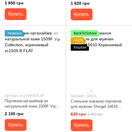
Collection, черное vc55.A.FLAT
Collection, коричневый
1 650 грн
1 620 грн
vc61.B.FLAT
Купить
Купить
Новинка
BackToSchool
−41%
Кешбек
2
Артикул: vc1509.B.FLAT
Артикул: 16610
Портмоне-органайзер из
Стильное кожаное портмоне
натуральной кожи 1509F Vip
для мужчин Shvigel 16610
Collection, коричневый
Коричневый
2 100 грн
620 грн
1 050 грн
vc1509.B.FLAT
Купить
Купить