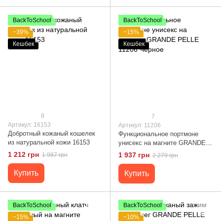
BackToSchool
BackToSchool
−39%
−15%
Кешбек
Кешбек
8
7
Артикул: 16153
Артикул: 11206
Добротный кожаный кошелек
Функциональное портмоне
из натуральной кожи 16153
унисекс на магните GRANDE
PELLE 11206 Черное
1 212 грн
1 937 грн
1 987 грн
2 279 грн
Купить
Купить
BackToSchool
BackToSchool
−15%
−10%