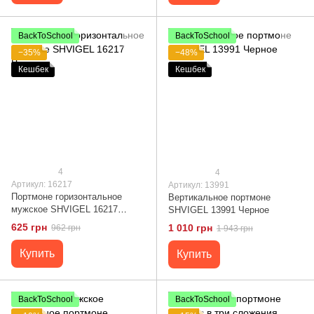
BackToSchool
BackToSchool
−35%
−48%
Кешбек
Кешбек
4
4
Артикул: 16217
Артикул: 13991
Портмоне горизонтальное
Вертикальное портмоне
мужское SHVIGEL 16217
SHVIGEL 13991 Черное
Черное
625 грн
1 010 грн
962 грн
1 943 грн
Купить
Купить
BackToSchool
BackToSchool