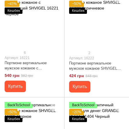
−45%
−50%
Кешбек
Кешбек
6
2
Артикул: 16221
Артикул: 16222
Портмоне вертикальное
Портмоне вертикальное
мужское кожаное с
мужское кожаное SHVIGEL
монетницей SHVIGEL 16221
16222 Коричневое
540 грн
424 грн
982 грн
848 грн
Черное
Купить
Купить
BackToSchool
BackToSchool
−50%
−20%
Кешбек
Кешбек