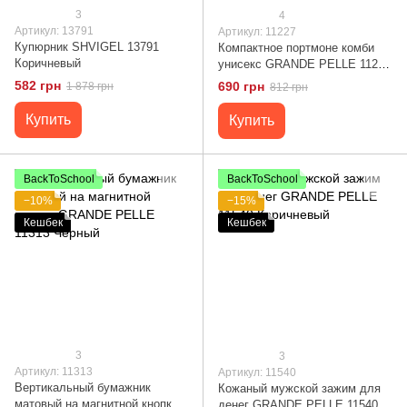
3
4
Артикул: 13791
Артикул: 11227
Купюрник SHVIGEL 13791
Компактное портмоне комби
Коричневый
унисекс GRANDE PELLE 11227
Темно-Коричневое
582 грн
690 грн
1 878 грн
812 грн
Купить
Купить
BackToSchool
BackToSchool
−10%
−15%
Кешбек
Кешбек
3
3
Артикул: 11313
Артикул: 11540
Вертикальный бумажник
Кожаный мужской зажим для
матовый на магнитной кнопке
денег GRANDE PELLE 11540