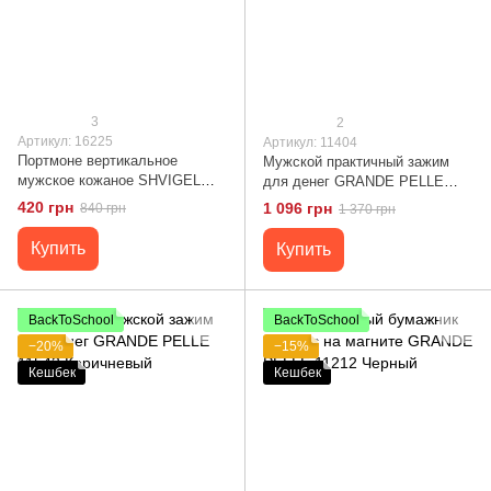
3
2
Артикул: 16225
Артикул: 11404
Портмоне вертикальное
Мужской практичный зажим
мужское кожаное SHVIGEL
для денег GRANDE PELLE
16225 Черное
11404 Черный
420 грн
1 096 грн
840 грн
1 370 грн
Купить
Купить
BackToSchool
BackToSchool
−20%
−15%
Кешбек
Кешбек