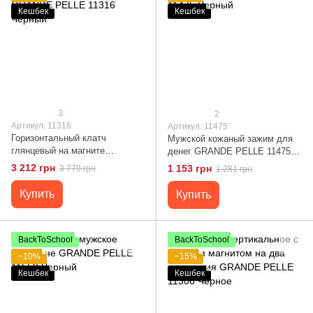
Кешбек
Кешбек
3
2
Артикул: 11316
Артикул: 11475
Горизонтальный клатч
Мужской кожаный зажим для
глянцевый на магните
денег GRANDE PELLE 11475
GRANDE PELLE 11316 Черный
Черный
3 212 грн
1 153 грн
3 779 грн
1 281 грн
Купить
Купить
BackToSchool
BackToSchool
−10%
−15%
Кешбек
Кешбек