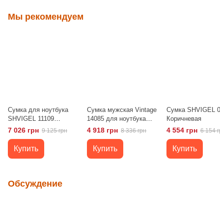
Мы рекомендуем
Сумка для ноутбука
Сумка мужская Vintage
Сумка SHVIGEL 0
SHVIGEL 11109
14085 для ноутбука
Коричневая
кожаная Коричневая
Коричневая
7 026 грн
4 918 грн
4 554 грн
9 125 грн
8 336 грн
6 154 г
Купить
Купить
Купить
Обсуждение