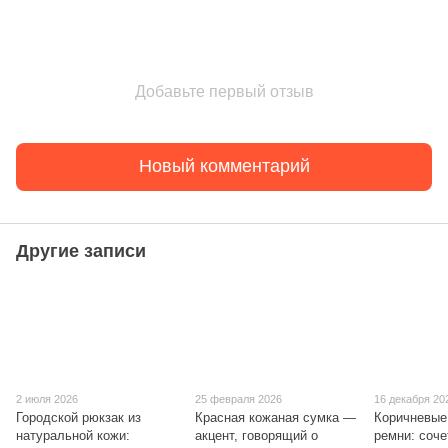
Добавьте первый отзыв
Новый комментарий
Другие записи
2 июля 2026
25 февраля 2026
16 декабря 20
Городской рюкзак из
Красная кожаная сумка —
Коричневые
натуральной кожи:
акцент, говорящий о
ремни: соче