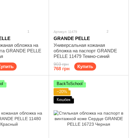
1
2
Артикул: 11479
ELLE
GRANDE PELLE
ожаная обложка на
Универсальная кожаная
рта GRANDE PELLE
обложка на паспорт GRANDE
ая
PELLE 11479 Темно-синий
903 грн
Купить
Купить
768 грн
ol
BackToSchool
−20%
Кешбек