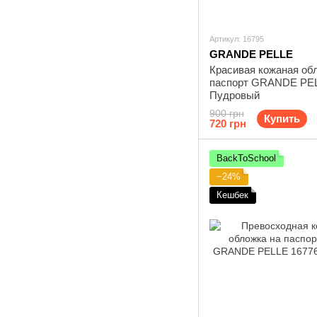
Артикул: 16795
GRANDE PELLE
Красивая кожаная об
паспорт GRANDE PEL
Пудровый
900 грн
Купить
720 грн
BackToSchool
−24%
Кешбек