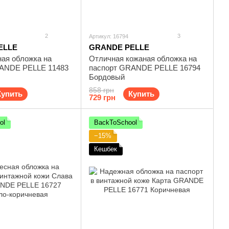
2
3
Артикул: 16794
ELLE
GRANDE PELLE
ная обложка на
Отличная кожаная обложка на
ANDE PELLE 11483
паспорт GRANDE PELLE 16794
Бордовый
858 грн
Купить
Купить
729 грн
ol
BackToSchool
−15%
Кешбек