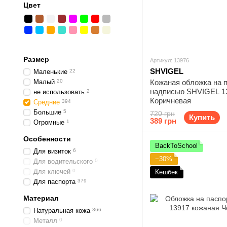
Цвет
Размер
Артикул: 13976
SHVIGEL
Маленькие
22
Малый
20
Кожаная обложка на п
надписью SHVIGEL 1
не использовать
2
Коричневая
Средние
394
Большие
5
720 грн
Купить
389 грн
Огромные
1
Особенности
BackToSchool
Для визиток
6
−30%
Для водительского
0
Для ключей
0
Кешбек
Для паспорта
379
Материал
Натуральная кожа
366
Металл
0