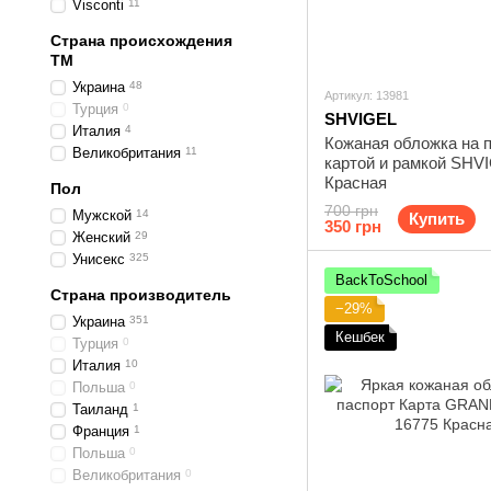
Visconti
11
Страна происхождения
ТМ
Украина
48
Артикул: 13981
Турция
0
SHVIGEL
Италия
4
Кожаная обложка на п
Великобритания
11
картой и рамкой SHV
Красная
Пол
700 грн
Мужской
14
Купить
350 грн
Женский
29
Унисекс
325
BackToSchool
Страна производитель
−29%
Украина
351
Кешбек
Турция
0
Италия
10
Польша
0
Таиланд
1
Франция
1
Польша
0
Великобритания
0