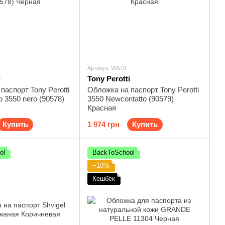
Артикул: 90579
i
Tony Perotti
паспорт Tony Perotti
Обложка на паспорт Tony Perotti
o 3550 nero (90578)
3550 Newcontatto (90579)
Красная
Купить
1 974 грн
Купить
ol
BackToSchool
−10%
Кешбек