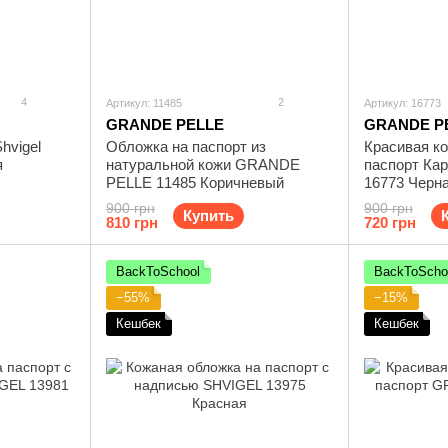
4
2
Артикул: 11485
Артикул: 16773
GRANDE PELLE
GRANDE P
hvigel
Обложка на паспорт из
Красивая к
я
натуральной кожи GRANDE
паспорт Ка
PELLE 11485 Коричневый
16773 Черн
900 грн
900 грн
Купить
810 грн
720 грн
BackToSchool
BackToScho
−55%
−15%
Кешбек
Кешбек