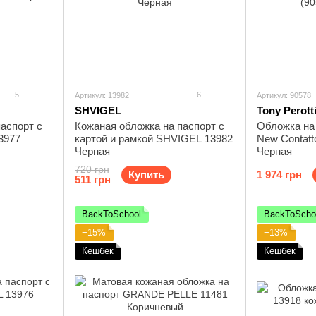
5
6
Артикул: 13982
Артикул: 90578
SHVIGEL
Tony Perott
аспорт с
Кожаная обложка на паспорт с
Обложка на 
3977
картой и рамкой SHVIGEL 13982
New Contatt
Черная
Черная
720 грн
Купить
1 974 грн
511 грн
BackToSchool
BackToScho
−15%
−13%
Кешбек
Кешбек