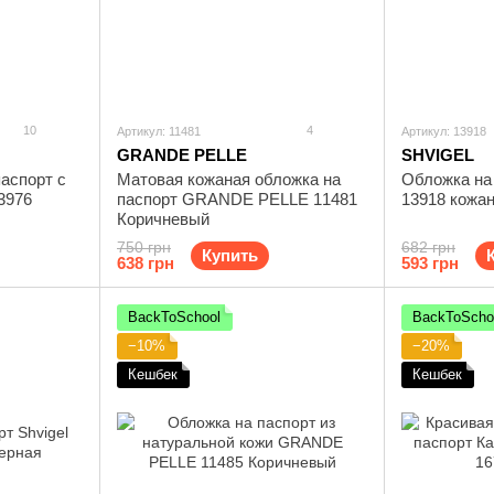
10
4
Артикул: 11481
Артикул: 13918
GRANDE PELLE
SHVIGEL
аспорт с
Матовая кожаная обложка на
Обложка на 
3976
паспорт GRANDE PELLE 11481
13918 кожа
Коричневый
750 грн
682 грн
Купить
638 грн
593 грн
BackToSchool
BackToScho
−10%
−20%
Кешбек
Кешбек