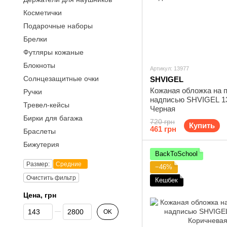
Косметички
Подарочные наборы
Брелки
Футляры кожаные
Блокноты
Артикул: 13977
Солнцезащитные очки
SHVIGEL
Кожаная обложка на п
Ручки
надписью SHVIGEL 1
Тревел-кейсы
Черная
Бирки для багажа
720 грн
Купить
461 грн
Браслеты
Бижутерия
BackToSchool
Размер:
Средние
−46%
Очистить фильтр
Кешбек
Цена, грн
От Цена, грн
До Цена, грн
OK