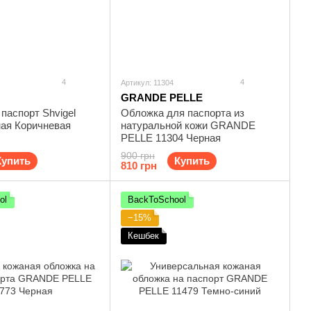
4
4
Артикул: 11304
GRANDE PELLE
паспорт Shvigel
Обложка для паспорта из
ная Коричневая
натуральной кожи GRANDE
PELLE 11304 Черная
900 грн
Купить
Купить
810 грн
ol
BackToSchool
−15%
Кешбек