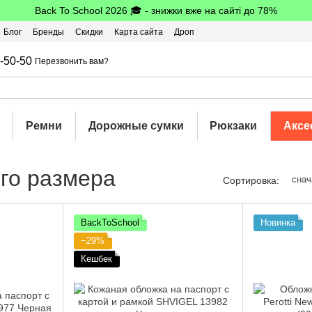
Back To School 2026 🎓 - знижки вже на сайті до 78%
Блог
Бренды
Скидки
Карта сайта
Дроп
шбэк
-50-50
Перезвонить вам?
Ремни
Дорожные сумки
Рюкзаки
Аксе
го размера
снач
Сортировка:
BackToSchool
Новинка
−29%
Кешбек