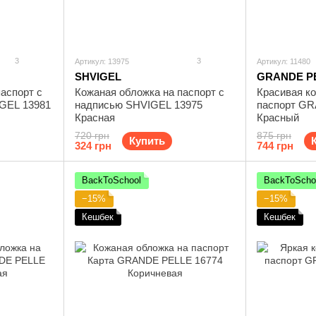
3
3
Артикул: 13975
Артикул: 11480
SHVIGEL
GRANDE P
аспорт с
Кожаная обложка на паспорт с
Красивая к
IGEL 13981
надписью SHVIGEL 13975
паспорт GR
Красная
Красный
720 грн
875 грн
Купить
324 грн
744 грн
BackToSchool
BackToScho
−15%
−15%
Кешбек
Кешбек