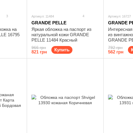
3
4
Артикул: 11484
Артикул: 16727
GRANDE PELLE
GRANDE P
ложка на
Яркая обложка на паспорт из
Интересная
LE 16795
натуральной кожи GRANDE
из винтажн
PELLE 11484 Красный
GRANDE PE
коричневая
966 грн
792 грн
Купить
821 грн
562 грн