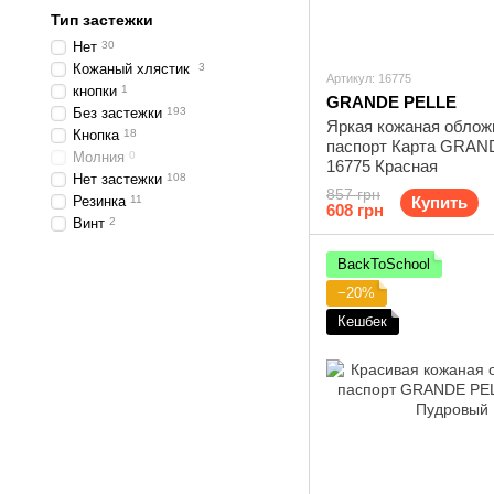
Тип застежки
Нет
30
Кожаный хлястик
3
Артикул: 16775
кнопки
1
GRANDE PELLE
Без застежки
193
Яркая кожаная облож
Кнопка
18
паспорт Карта GRAN
Молния
0
16775 Красная
Нет застежки
108
857 грн
Резинка
11
Купить
608 грн
Винт
2
BackToSchool
−20%
Кешбек