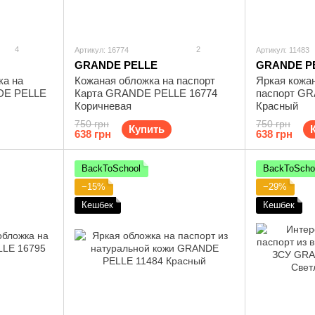
4
2
Артикул: 16774
Артикул: 11483
GRANDE PELLE
GRANDE P
ка на
Кожаная обложка на паспорт
Яркая кожа
DE PELLE
Карта GRANDE PELLE 16774
паспорт GR
Коричневая
Красный
750 грн
750 грн
Купить
638 грн
638 грн
BackToSchool
BackToScho
−15%
−29%
Кешбек
Кешбек