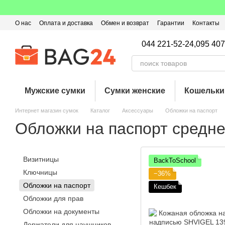
Перейти к основному контенту
О нас
Оплата и доставка
Обмен и возврат
Гарантии
Контакты
Пользовательское соглашение
Отзывы о магазине
Оферта
Кэ
044 221-52-24,
095 407
Мужские сумки
Сумки женские
Кошельки
Интернет магазин сумок
Каталог
Аксессуары
Обложки на паспорт
Обложки на паспорт средне
Визитницы
BackToSchool
Ключницы
−36%
Обложки на паспорт
Кешбек
Обложки для прав
Обложки на документы
Держатели для наушников