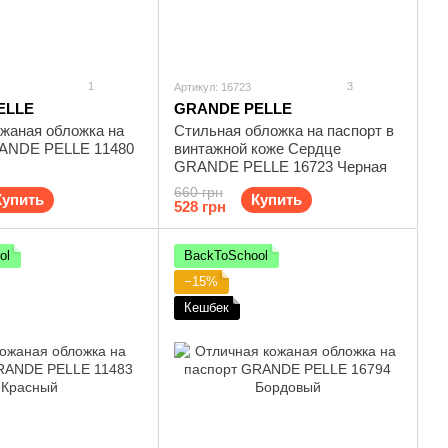
1
3
Артикул: 16723
ELLE
GRANDE PELLE
ожаная обложка на
Стильная обложка на паспорт в
ANDE PELLE 11480
винтажной коже Сердце
GRANDE PELLE 16723 Черная
660 грн
Купить
Купить
528 грн
ol
BackToSchool
−15%
Кешбек