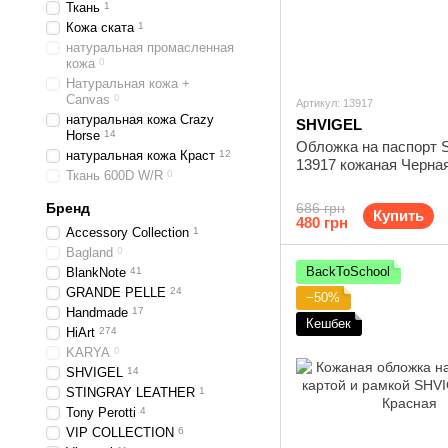
Ткань
1
Кожа ската
1
натуральная промасленная
кожа
0
Натуральная кожа +
Canvas
0
Артикул: 13917
натуральная кожа Crazy
SHVIGEL
Horse
14
Обложка на паспорт S
натуральная кожа Краст
12
13917 кожаная Черна
Ткань 600D W/R
0
Бренд
686 грн
Купить
480 грн
Accessory Collection
1
Bagland
0
BackToSchool
BlankNote
41
GRANDE PELLE
24
−50%
Handmade
17
Кешбек
HiArt
274
KARYA
0
SHVIGEL
14
STINGRAY LEATHER
1
Tony Perotti
4
VIP COLLECTION
6