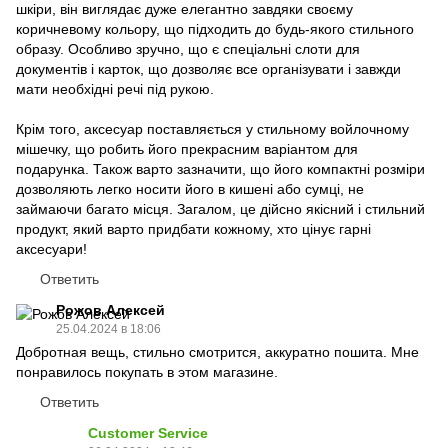
шкіри, він виглядає дуже елегантно завдяки своєму
коричневому кольору, що підходить до будь-якого стильного
образу. Особливо зручно, що є спеціальні слоти для
документів і карток, що дозволяє все організувати і завжди
мати необхідні речі під рукою.
Крім того, аксесуар поставляється у стильному войлочному
мішечку, що робить його прекрасним варіантом для
подарунка. Також варто зазначити, що його компактні розміри
дозволяють легко носити його в кишені або сумці, не
займаючи багато місця. Загалом, це дійсно якісний і стильний
продукт, який варто придбати кожному, хто цінує гарні
аксесуари!
Ответить
Рожов Алексей
25.04.2024 в 18:06
Добротная вещь, стильно смотрится, аккуратно пошита. Мне
понравилось покупать в этом магазине.
Ответить
Customer Service