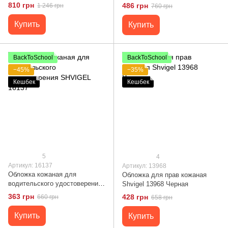
Коричневая
13966 Черная
810 грн
486 грн
1 246 грн
760 грн
Купить
Купить
BackToSchool
BackToSchool
−45%
−35%
Кешбек
Кешбек
5
4
Артикул: 16137
Артикул: 13968
Обложка кожаная для
Обложка для прав кожаная
водительского удостоверения
Shvigel 13968 Черная
SHVIGEL 16137
363 грн
428 грн
660 грн
658 грн
Купить
Купить