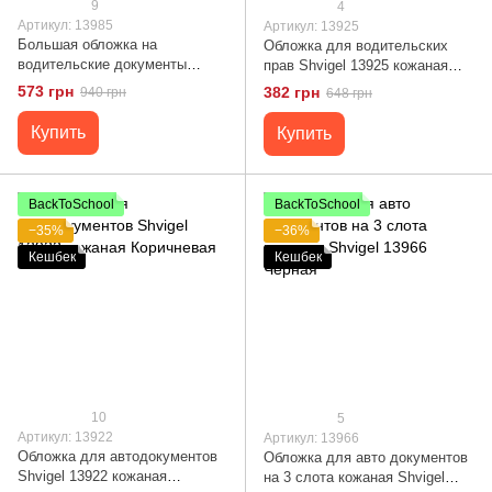
9
4
Артикул: 13985
Артикул: 13925
Большая обложка на
Обложка для водительских
водительские документы
прав Shvigel 13925 кожаная
SHVIGEL 13985 Черная
Коричневая
573 грн
382 грн
940 грн
648 грн
Купить
Купить
BackToSchool
BackToSchool
−35%
−36%
Кешбек
Кешбек
10
5
Артикул: 13922
Артикул: 13966
Обложка для автодокументов
Обложка для авто документов
Shvigel 13922 кожаная
на 3 слота кожаная Shvigel