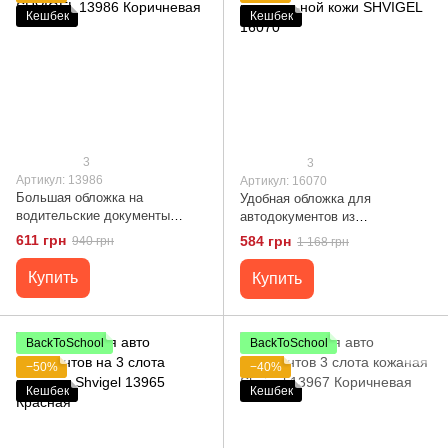
Кешбек
Кешбек
3
3
Артикул: 13986
Артикул: 16070
Большая обложка на
Удобная обложка для
водительские документы
автодокументов из
SHVIGEL 13986 Коричневая
натуральной кожи SHVIGEL
611 грн
584 грн
940 грн
1 168 грн
16070
Купить
Купить
BackToSchool
BackToSchool
−50%
−40%
Кешбек
Кешбек