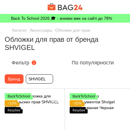
Back To School 2026 🎓 - знижки вже на сайті до 78%
Каталог
Аксессуары
Обложки для прав
Обложки для прав от бренда
SHVIGEL
Фильтр
По популярности
1
Бренд
SHVIGEL
BackToSchool
BackToSchool
−13%
−33%
Кешбек
Кешбек