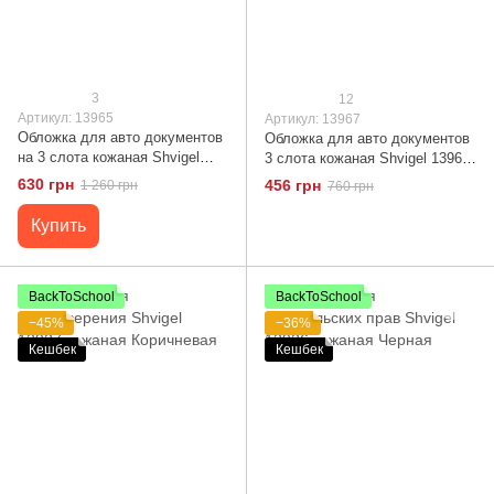
3
12
Артикул: 13965
Артикул: 13967
Обложка для авто документов
Обложка для авто документов
на 3 слота кожаная Shvigel
3 слота кожаная Shvigel 13967
13965 Красная
Коричневая
630 грн
456 грн
1 260 грн
760 грн
Купить
BackToSchool
BackToSchool
−45%
−36%
Кешбек
Кешбек