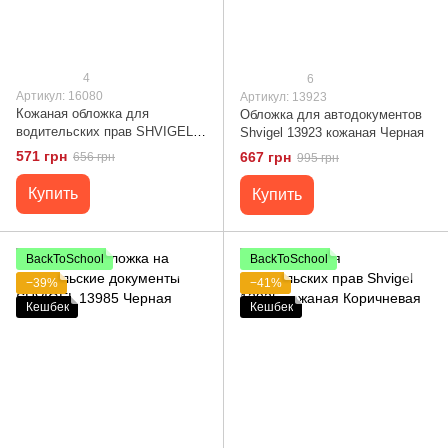
4
6
Артикул: 16080
Артикул: 13923
Кожаная обложка для
Обложка для автодокументов
водительских прав SHVIGEL
Shvigel 13923 кожаная Черная
16080
571 грн
667 грн
656 грн
995 грн
Купить
Купить
BackToSchool
BackToSchool
−39%
−41%
Кешбек
Кешбек