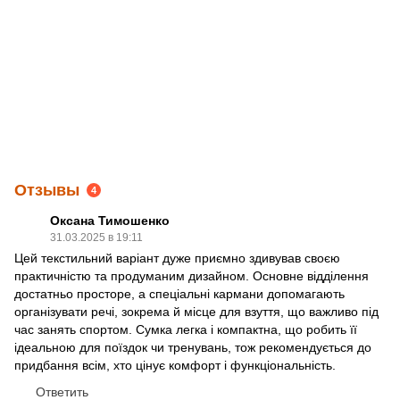
Отзывы
4
Оксана Тимошенко
31.03.2025 в 19:11
Цей текстильний варіант дуже приємно здивував своєю
практичністю та продуманим дизайном. Основне відділення
достатньо просторе, а спеціальні кармани допомагають
організувати речі, зокрема й місце для взуття, що важливо під
час занять спортом. Сумка легка і компактна, що робить її
ідеальною для поїздок чи тренувань, тож рекомендується до
придбання всім, хто цінує комфорт і функціональність.
Ответить