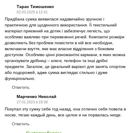
Тарас Тимошенко
02.03.2025 в 12:41
Придбана сумка виявилася надзвичайно зручною і
практичною для щоденного використання. Її текстильний
матеріал приємний на дотик і забезпечує легкість, що
особливо важливо при перевезенні речей. Компактні розміри
дозволяють без проблем помістити в ній все необхідне,
включаючи взуття, яке має власне відділення з боковим
доступом. Особливо цінні різноманітні кармани, в яких можна
організувати дрібниці – ключі, телефон та інші дрібні
предмети. Загалом, це ідеальний варіант для занять спортом
або подорожей, адже сумка виглядає стильно і дуже
функціонально.
Ответить
Марченко Николай
27.01.2023 в 18:38
Покупал эту сумку себе год назад, она отлично себя повела в
носке, тягаю каждый день, все целое и не порвалась нигде.
Ответить