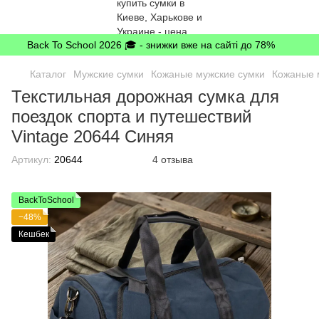
Back To School 2026 🎓 - знижки вже на сайті до 78%
Каталог
Мужские сумки
Кожаные мужские сумки
Кожаные м
Текстильная дорожная сумка для
поездок спорта и путешествий
Vintage 20644 Синяя
Артикул:
20644
4 отзыва
BackToSchool
−48%
Кешбек