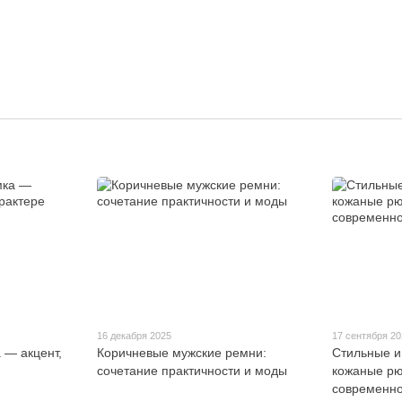
16 декабря 2025
17 сентября 2
 — акцент,
Коричневые мужские ремни:
Стильные и
сочетание практичности и моды
кожаные рю
современно