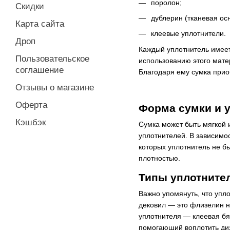
поролон;
Скидки
дублерин (тканевая осн
Карта сайта
клеевые уплотнители.
Дроп
Каждый уплотнитель имеет
Пользовательское
использованию этого мате
соглашение
Благодаря ему сумка прио
Отзывы о магазине
Оферта
Форма сумки и 
Кэшбэк
Сумка может быть мягкой 
уплотнителей. В зависимос
которых уплотнитель не б
плотностью.
Типы уплотните
Важно упомянуть, что упло
дековил — это флизелин н
уплотнителя — клеевая бяз
помогающий воплотить ди