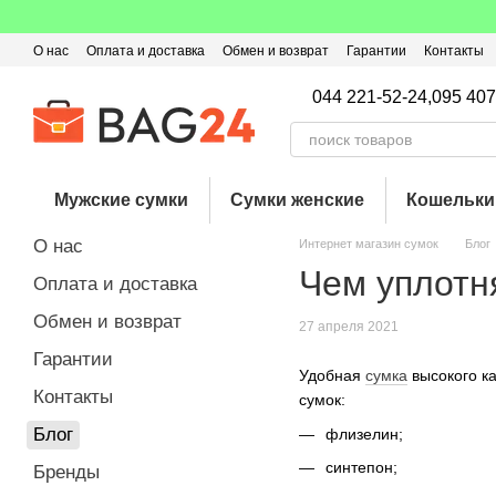
Перейти к основному контенту
О нас
Оплата и доставка
Обмен и возврат
Гарантии
Контакты
Пользовательское соглашение
Отзывы о магазине
Оферта
Кэ
044 221-52-24,
095 407
Мужские сумки
Сумки женские
Кошельки
О нас
Интернет магазин сумок
Блог
Чем уплотн
Оплата и доставка
Обмен и возврат
27 апреля 2021
Гарантии
Удобная
сумка
высокого ка
Контакты
сумок:
Блог
флизелин;
синтепон;
Бренды