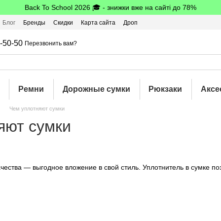
Back To School 2026 🎓 - знижки вже на сайті до 78%
Блог
Бренды
Скидки
Карта сайта
Дроп
шбэк
-50-50
Перезвонить вам?
Ремни
Дорожные сумки
Рюкзаки
Аксе
Чем уплотняют сумки
яют сумки
чества — выгодное вложение в свой стиль. Уплотнитель в сумке п