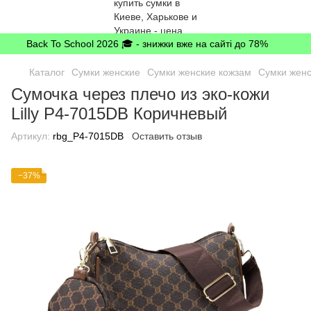
Back To School 2026 🎓 - знижки вже на сайті до 78%
Каталог
Сумки женские
Сумки женские кожзам
Сумки женск
Сумочка через плечо из эко-кожи
Lilly P4-7015DB Коричневый
Артикул:
rbg_P4-7015DB
Оставить отзыв
−37%