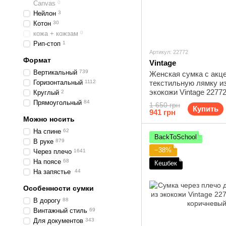
Canvas
0
Нейлон
3
Котон
30
кожа + кожзам
0
Рип-стоп
1
Артикул: 22772
Формат
Vintage
Вертикальный
739
Женская сумка с акц
Горизонтальный
1112
текстильную лямку из
экокожи Vintage 2277
Круглый
2
Прямоугольный
84
1 650 грн
Купить
941 грн
Можно носить
На спине
62
BackToSchool
В руке
879
−38%
Через плечо
1641
На поясе
68
Кешбек
На запястье
44
Особенности сумки
В дорогу
88
Винтажный стиль
69
Для документов
343