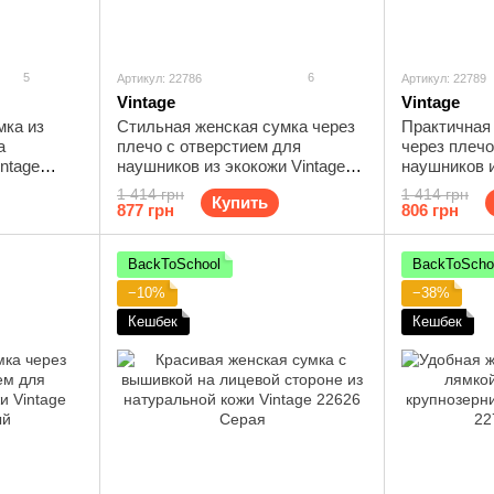
5
6
Артикул: 22786
Артикул: 22789
Vintage
Vintage
мка из
Стильная женская сумка через
Практичная
а
плечо с отверстием для
через плечо
ntage
наушников из экокожи Vintage
наушников и
22786 Коричневый
22789 Рыжи
1 414 грн
1 414 грн
Купить
877 грн
806 грн
BackToSchool
BackToScho
−10%
−38%
Кешбек
Кешбек