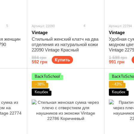
5
4
Артикул: 22090
Артикул: 22794
Vintage
Vintage
ля женщин
Стильный женский клатч на два
Удобная сум
790
отделения из натуральной кожи
модном цве
22090 Vintage Красный
Vintage 227
884 грн
1 598 грн
Купить
592 грн
991 грн
BackToSchool
BackToScho
−38%
−43%
Кешбек
Кешбек