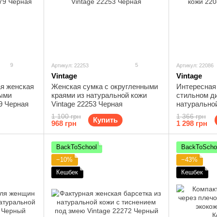
9
5
Артикул: 22253
Артикул: 22086
Vintage
Vintage
я женская
Женская сумка с округленными
Интересная 
ыми
краями из натуральной кожи
стильном ди
9 Черная
Vintage 22253 Черная
натуральной
Черная
1 100 грн
1 366 грн
Купить
968 грн
1 298 грн
BackToSchool
BackToScho
−10%
−43%
Кешбек
Кешбек