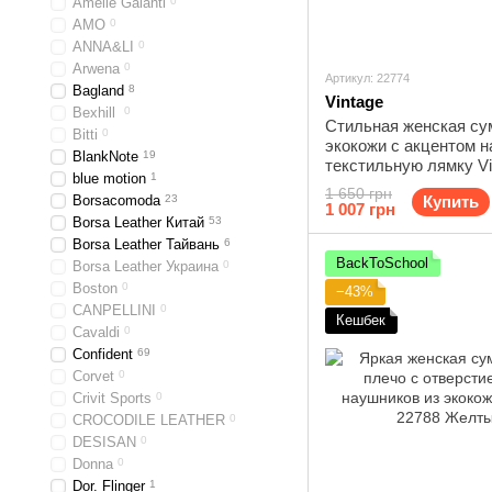
Amelie Galanti
0
AMO
0
ANNA&LI
0
Arwena
0
Артикул: 22774
Bagland
8
Vintage
Bexhill
0
Стильная женская су
Bitti
0
экокожи с акцентом н
BlankNote
19
текстильную лямку Vi
blue motion
1
22774 Белый
1 650 грн
Borsacomoda
23
Купить
1 007 грн
Borsa Leather Китай
53
Borsa Leather Тайвань
6
BackToSchool
Borsa Leather Украина
0
Boston
0
−43%
CANPELLINI
0
Кешбек
Cavaldi
0
Confident
69
Corvet
0
Crivit Sports
0
CROCODILE LEATHER
0
DESISAN
0
Donna
0
Dor. Flinger
1