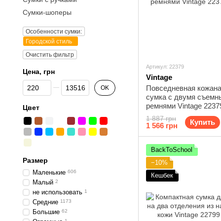
Сумки-шоперы
Особенности сумки:
Городской стиль
Очистить фильтр
Артикул: 22379
Цена, грн
Vintage
От Цена, грн
До Цена, грн
Повседневная кожана
OK
сумка с двумя съемн
ремнями Vintage 2237
Цвет
1 887 грн
Купить
1 566 грн
BackToSchool
Размер
−10%
Маленькие
606
Кешбек
Малый
2
не использовать
1
Средние
1173
Большие
62
1