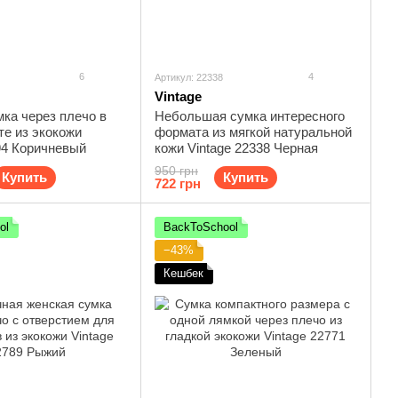
6
4
Артикул: 22338
Vintage
ка через плечо в
Небольшая сумка интересного
те из экокожи
формата из мягкой натуральной
94 Коричневый
кожи Vintage 22338 Черная
950 грн
Купить
Купить
722 грн
ol
BackToSchool
−43%
Кешбек