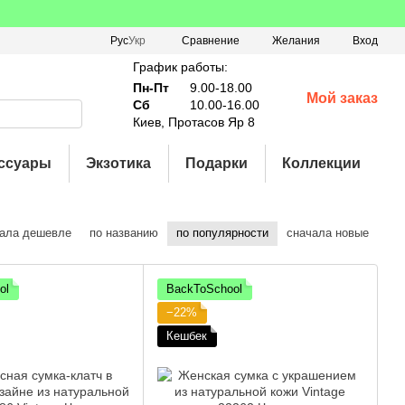
Сравнение
Рус
Укр
Желания
Вход
График работы:
Пн-Пт
9.00-18.00
Мой заказ
Сб
10.00-16.00
Киев, Протасов Яр 8
ссуары
Экзотика
Подарки
Коллекции
ала дешевле
по названию
по популярности
сначала новые
ol
BackToSchool
−22%
Кешбек