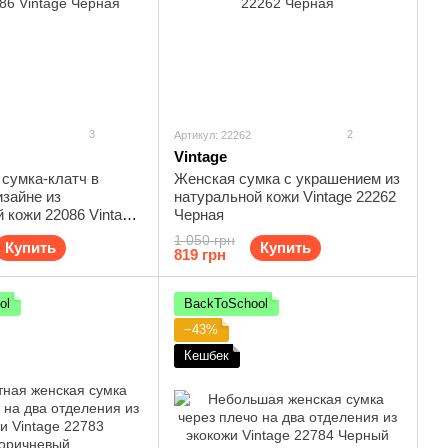
3
2
Артикул: 22262
Vintage
сумка-клатч в
Женская сумка с украшением из
зайне из
натуральной кожи Vintage 22262
 кожи 22086 Vintage
Черная
1 050 грн
Купить
Купить
819 грн
ol
BackToSchool
−43%
Кешбек