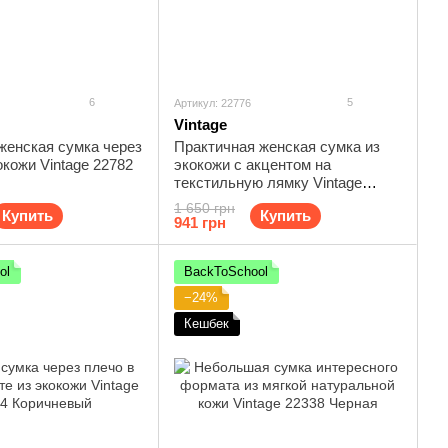
6
5
Артикул: 22776
Vintage
женская сумка через
Практичная женская сумка из
окожи Vintage 22782
экокожи с акцентом на
текстильную лямку Vintage
22776 Черный
1 650 грн
Купить
Купить
941 грн
ol
BackToSchool
−24%
Кешбек