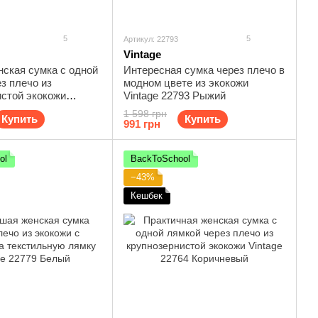
5
5
Артикул: 22793
Vintage
нская сумка с одной
Интересная сумка через плечо в
з плечо из
модном цвете из экокожи
истой экокожи
Vintage 22793 Рыжий
63 Черный
1 598 грн
Купить
Купить
991 грн
ol
BackToSchool
−43%
Кешбек