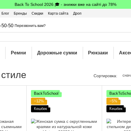
Back To School 2026 🎓 - знижки вже на сайті до 78%
Блог
Бренды
Скидки
Карта сайта
Дроп
шбэк
-50-50
Перезвонить вам?
Ремни
Дорожные сумки
Рюкзаки
Аксе
 стиле
снач
Сортировка:
BackToSchool
BackToScho
−12%
−5%
Кешбек
Кешбек