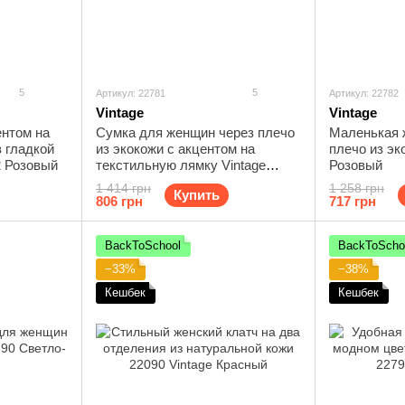
5
5
Артикул: 22781
Артикул: 22782
Vintage
Vintage
ентом на
Сумка для женщин через плечо
Маленькая 
 гладкой
из экокожи с акцентом на
плечо из эк
2 Розовый
текстильную лямку Vintage
Розовый
22781 Черный
1 414 грн
1 258 грн
Купить
806 грн
717 грн
BackToSchool
BackToScho
−33%
−38%
Кешбек
Кешбек