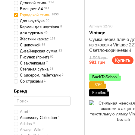
Деловой стиль
714
Вмещает А4
391
Городской стиль
1853
Для ноутбука
50
Артикул: 22790
Карман для ноутбука
8
Vintage
для туризма
40
Жёсткий каркас
198
Сумка через плечо д
из экокожи Vintage 22
С цепочкой
88
Светло-коричневый
Дизайнерская сумка
83
Рисунок (принт)
62
1 598 грн
Купить
991 грн
С заклепками
7
Стеганая сумка
58
С бисером, пайетками
9
BackToSchool
Со стразами
1
−39%
Бренд
Кешбек
A-art
0
Accessory Collection
1
Adidas
0
Always Wild
0