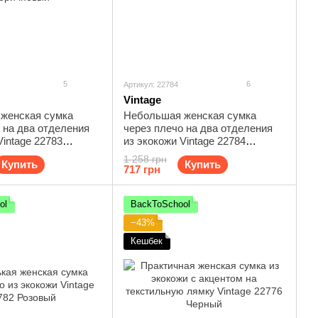
5
6
Артикул: 22784
Vintage
 женская сумка
Небольшая женская сумка
 на два отделения
через плечо на два отделения
Vintage 22783
из экокожи Vintage 22784
Черный
1 258 грн
Купить
Купить
717 грн
ol
BackToSchool
−43%
Кешбек