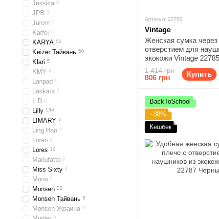
Jessica
0
JPB
0
Артикул: 22785
Jurom
0
Vintage
Karfei
0
Женская сумка через
KARYA
53
отверстием для науш
Keizer Тайвань
50
экокожи Vintage 2278
Klari
5
1 414 грн
KMY
0
Купить
806 грн
Lanpad
0
Laskara
0
L.D
0
BackToSchool
Lilly
134
−38%
LIMARY
7
Кешбек
Ling Hao
0
Loren
0
Lores
12
Manufatto
0
Miss Sixty
7
Mona
0
Monsen
22
Monsen Тайвань
9
Monsen Украина
0
Mugler
0