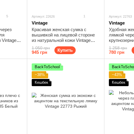
5
1
Артикул: 22626
Артикул: 22763
Vintage
Vintage
 через
Красивая женская сумка с
Удобная же
ля
вышивкой на лицевой стороне
лямкой чере
 Vintage
из натуральной кожи Vintage
крупнозерн
22626 Серая
Vintage 227
1 050 грн
1 258 грн
Купить
945 грн
780 грн
BackToSchool
BackToScho
−38%
−43%
Кешбек
Кешбек