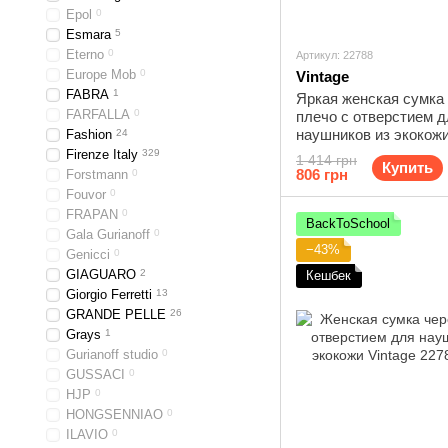
Epol
0
Esmara
5
Eterno
0
Артикул: 22788
Europe Mob
0
Vintage
FABRA
1
Яркая женская сумка
FARFALLA
0
плечо с отверстием д
наушников из экокожи
Fashion
24
22788 Желтый
Firenze Italy
329
1 414 грн
Купить
806 грн
Forstmann
0
Fouvor
0
FRAPAN
0
BackToSchool
Gala Gurianoff
0
−43%
Genicci
0
GIAGUARO
2
Кешбек
Giorgio Ferretti
13
GRANDE PELLE
26
Grays
1
Gurianoff studio
0
GUSSACI
0
HJP
0
HONGSENNIAO
0
ILAVIO
0