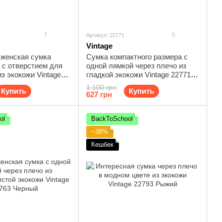
7
5
Артикул: 22771
Vintage
 женская сумка
Сумка компактного размера с
 с отверстием для
одной лямкой через плечо из
з экокожи Vintage
гладкой экокожи Vintage 22771
й
Зеленый
1 100 грн
Купить
Купить
627 грн
ol
BackToSchool
−38%
Кешбек