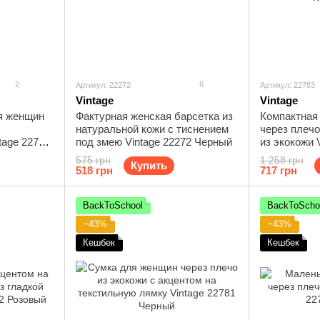
2
6
Артикул: 22272
Артикул: 22783
Vintage
Vintage
я женщин
Фактурная женская барсетка из
Компактная
натуральной кожи с тиснением
через плечо
tage 22799
под змею Vintage 22272 Черный
из экокожи 
Коричневый
575 грн
1 258 грн
Купить
518 грн
717 грн
BackToSchool
BackToScho
−43%
−43%
Кешбек
Кешбек