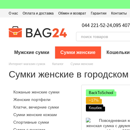
Перейти к основному контенту
О нас
Оплата и доставка
Обмен и возврат
Гарантии
Контакты
Пользовательское соглашение
Отзывы о магазине
Оферта
Кэ
044 221-52-24,
095 407
Мужские сумки
Сумки женские
Кошельки
Интернет магазин сумок
Каталог
Сумки женские
Сумки женские в городском
Кожаные женские сумки
BackToSchool
Женские портфели
−17%
Клатчи, вечерние сумки
Кешбек
Сумки женские кожзам
Спортивные сумки
Сумки с ручками