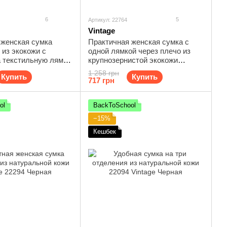
6
5
Артикул: 22764
Vintage
женская сумка
Практичная женская сумка с
 из экокожи с
одной лямкой через плечо из
а текстильную лямку
крупнозернистой экокожи
79 Белый
Vintage 22764 Коричневый
1 258 грн
Купить
Купить
717 грн
ol
BackToSchool
−15%
Кешбек