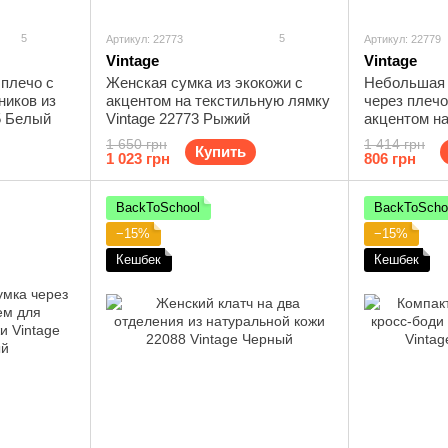
5
5
Артикул: 22773
Артикул: 22779
Vintage
Vintage
 плечо с
Женская сумка из экокожи с
Небольшая 
ников из
акцентом на текстильную лямку
через плечо
5 Белый
Vintage 22773 Рыжий
акцентом н
Vintage 227
1 650 грн
1 414 грн
Купить
1 023 грн
806 грн
BackToSchool
BackToScho
−15%
−15%
Кешбек
Кешбек