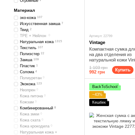
Огромные
Материал
эко-кожа
107
Искусственная замша
7
Твид
2
TPE + Нейлон
0
Артикул: 22799
Натуральная кожа
1315
Vintage
Текстиль
107
Компактная сумка дл
Полиэстер
22
на два отделения из
натуральной кожи Vin
Замша
109
Черный
Пластик
1
1 103 грн
Купить
992 грн
Солома
4
Полиуретан
0
Экокожа
123
BackToSchool
Неопрен
0
−43%
Кожа питона
0
Кожзам
0
Кешбек
Комбинированный
8
Кожа змеи
0
Кожа ската
0
Кожа крокодила
0
Натуральная кожа +