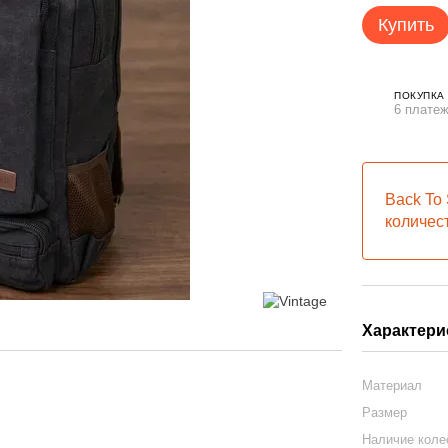
Купить
ПОКУПКА
6 платеж
Back To 
количес
Характери
Материал
Размер
Наличие кол