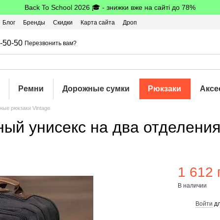
Back To School 2026 🎓 - знижки вже на сайті до 78%
Блог
Бренды
Скидки
Карта сайта
Дроп
шбэк
-50-50
Перезвонить вам?
Ремни
Дорожные сумки
Рюкзаки
Аксе
ные рюкзаки Vintage
ый унисекс на два отделения
1 612 
В наличии
Войти
дл
%