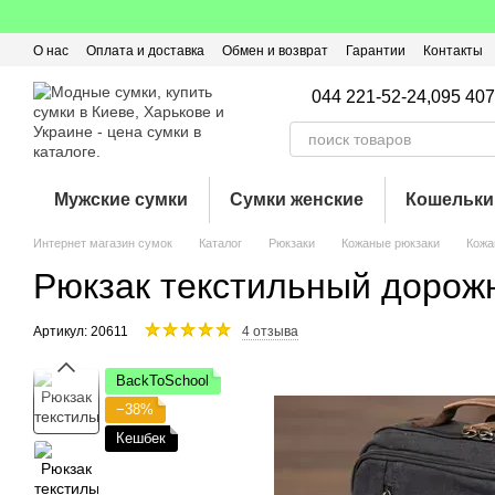
Перейти к основному контенту
О нас
Оплата и доставка
Обмен и возврат
Гарантии
Контакты
Пользовательское соглашение
Отзывы о магазине
Оферта
Кэ
044 221-52-24,
095 407
Мужские сумки
Сумки женские
Кошельки
Интернет магазин сумок
Каталог
Рюкзаки
Кожаные рюкзаки
Кожа
Рюкзак текстильный дорожн
Артикул: 20611
4 отзыва
BackToSchool
−38%
Кешбек