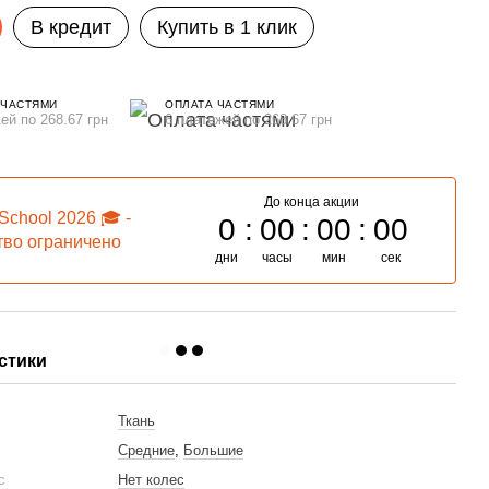
В кредит
Купить в 1 клик
 ЧАСТЯМИ
ОПЛАТА ЧАСТЯМИ
ей по 268.67 грн
6 платежей по 268.67 грн
До конца акции
School 2026 🎓 -
0
00
00
00
тво ограничено
дни
часы
мин
сек
стики
Ткань
Средние
,
Большие
ес
Нет колес