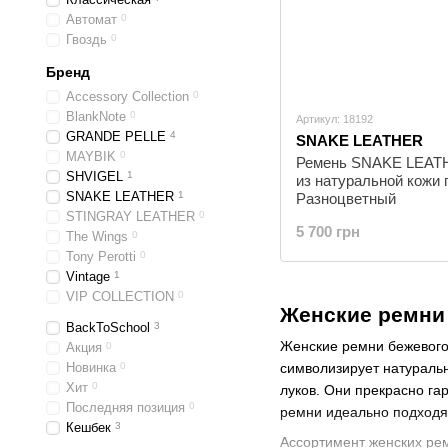
Автомат
0
Гвоздь
0
Бренд
Accessory Collection
0
BlankNote
0
Артикул: 18192
GRANDE PELLE
4
SNAKE LEATHER
MAYBIK
0
Ремень SNAKE LEAT
SHVIGEL
1
из натуральной кожи 
SNAKE LEATHER
1
Разноцветный
STINGRAY LEATHER
0
5 700 грн
The Wings
0
Tony Perotti
0
Vintage
1
VIP COLLECTION
0
Женские ремни
BackToSchool
3
Женские ремни бежевого
Акция
0
Новинка
0
символизирует натуральн
Хит
0
луков. Они прекрасно г
Последняя позиция
0
ремни идеально подходят
Кешбек
3
Ассортимент женских рем