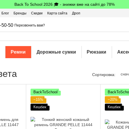
Back To School 2026 🎓 - знижки вже на сайті до 78%
Блог
Бренды
Скидки
Карта сайта
Дроп
шбэк
-50-50
Перезвонить вам?
Ремни
Дорожные сумки
Рюкзаки
Аксе
вета
снач
Сортировка:
BackToSchool
BackToScho
−15%
−20%
Кешбек
Кешбек