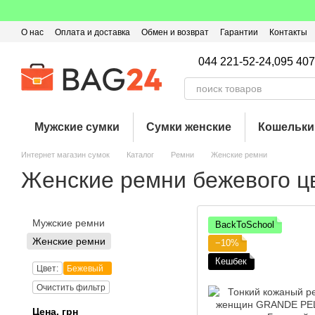
Перейти к основному контенту
О нас
Оплата и доставка
Обмен и возврат
Гарантии
Контакты
Пользовательское соглашение
Отзывы о магазине
Оферта
Кэ
044 221-52-24,
095 407
Мужские сумки
Сумки женские
Кошельки
Интернет магазин сумок
Каталог
Ремни
Женские ремни
Женские ремни бежевого ц
Мужские ремни
BackToSchool
Женские ремни
−10%
Кешбек
Цвет:
Бежевый
Очистить фильтр
Цена, грн