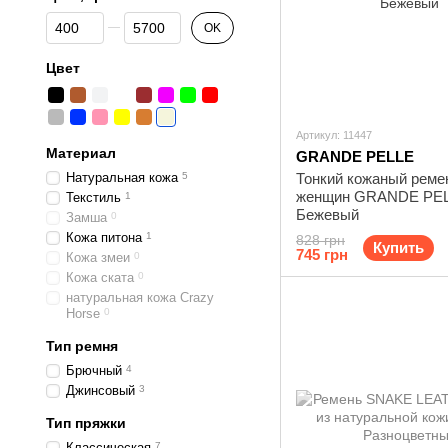
От Цена, грн
До Цена, грн
OK
Цвет
Артикул: 11447
Материал
GRANDE PELLE
Натуральная кожа
5
Тонкий кожаный реме
женщин GRANDE PEL
Текстиль
1
Бежевый
Замша
0
Кожа питона
1
828 грн
Купить
745 грн
Кожа змеи
0
Кожа ската
0
натуральная кожа Crazy
Horse
0
Тип ремня
Брючный
4
Джинсовый
3
Тип пряжки
Классическая
7