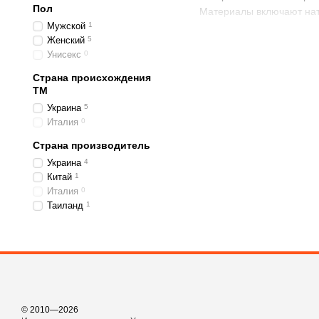
Пол
Материалы включают нату
Мужской
1
классическими металлич
Женский
5
платьями, юбками, брюка
Унисекс
0
Основные преи
Страна происхождения
ТМ
Натуральный оттенок
Украина
5
Универсальность — у
Италия
0
Большой выбор модел
Страна производитель
Качественные матери
Украина
4
Китай
1
Подчёркивание фигур
Италия
0
Лёгкость в уходе — м
Таиланд
1
Элегантность — беже
Актуальность — беже
Женские бежевые ремни —
любой случай жизни.
© 2010—2026