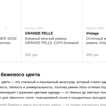
1
Артикул: 11374
Артикул: 20820
GRANDE PELLE
Vintage
HER 18192
Кожаный женский ремень
Отличный ж
питона
GRANDE PELLE 11374 Бежевый
ремень Vin
825 грн
400 грн
 бежевого цвета
 цвета — это стильный и изысканный аксессуар, который станет и
ость, лёгкость и универсальность, поэтому ремни этого оттенка по
армонируют с разными цветами одежды — от тёмных до светлых тон
 для офисного стиля, повседневной носки и праздничных выходов
ней бежевого цвета достаточно широк — от тонких элегантных мо