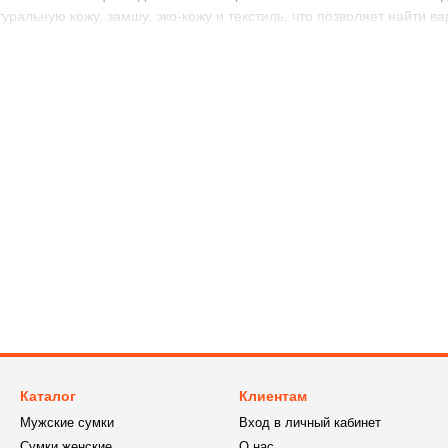
ральную кожу, замшу, эко-кожу и текстиль, что позволяет найти в
ескими пряжками, а также современными застёжками и декоративн
ми и джинсами, подчёркивая стиль и женственность.
мущества женских ремней бежевого цвет
 — подходит ко многим цветам и стилям.
местен для офиса, повседневной жизни и праздников.
ей — от тонких до широких, с разной фурнитурой.
алы — гарантируют комфорт и долговечность.
ы — помогает акцентировать талию.
атериалы сохраняют вид и цвет.
вый цвет создаёт нежный и сдержанный образ.
вые ремни всегда остаются в моде.
 практичный и стильный выбор для тех, кто ценит элегантность и
Каталог
Клиентам
Мужские сумки
Вход в личный кабинет
Сумки женские
О нас