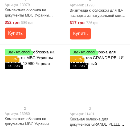
Артикул: 13979
Артикул: 11290
Компактная обложка на
Визитница с обложкой для ID-
документы МВС Украины
паспорта из натуральной кожи
SHVIGEL 13979 Коричневая
GRANDE PELLE 11290 Черная
352 грн
617 грн
586 грн
726 грн
Купить
Купить
BackToSchool
BackToSchool
−35%
−20%
Кешбек
Кешбек
2
3
Артикул: 13980
Артикул: 11401
Компактная обложка на
Кожаная обложка для
документы МВС Украины
документов GRANDE PELLE
SHVIGEL 13980 Черная
11401 Черный