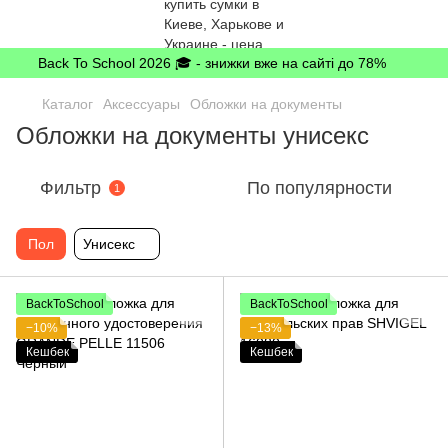
Back To School 2026 🎓 - знижки вже на сайті до 78%
Каталог
Аксессуары
Обложки на документы
Обложки на документы унисекс
Фильтр
По популярности
1
Пол
Унисекс
BackToSchool
BackToSchool
−10%
−13%
Кешбек
Кешбек