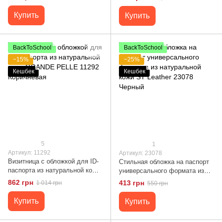
Купить
Купить
BackToSchool
BackToSchool
−15%
−25%
Кешбек
Кешбек
5
1
Артикул: 11292
Артикул: 23078
Визитница с обложкой для ID-
Стильная обложка на паспорт
паспорта из натуральной кожи
универсального формата из
GRANDE PELLE 11292
натуральной кожи ST Leather
862 грн
413 грн
1 014 грн
550 грн
Коричневая
23078 Черный
Купить
Купить