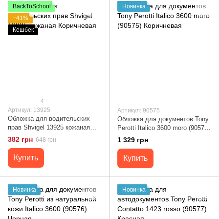
BackToSchool
Новинка
−41%
Кешбек
4
Артикул: 13925
Артикул: 90575
Обложка для водительских
Обложка для документов Tony
прав Shvigel 13925 кожаная
Perotti Italico 3600 moro (90575)
Коричневая
Коричневая
382 грн
1 329 грн
648 грн
Купить
Купить
Новинка
Новинка