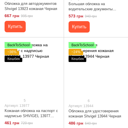
Обложка для автодокументов
Большая обложка на
Shvigel 13923 кожаная Черная
водительские документы
SHVIGEL 13985 Черная
667 грн
573 грн
995 грн
940 грн
Купить
Купить
BackToSchool
BackToSchool
−36%
−24%
Кешбек
Кешбек
5
6
Артикул: 13977
Артикул: 13944
Кожаная обложка на паспорт с
Обложка для удостоверения
надписью SHVIGEL 13977
кожаная Shvigel 13944 Черная
Черная
461 грн
486 грн
720 грн
640 грн