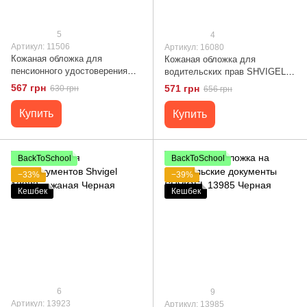
5
4
Артикул: 11506
Артикул: 16080
Кожаная обложка для
Кожаная обложка для
пенсионного удостоверения
водительских прав SHVIGEL
GRANDE PELLE 11506 Черный
16080
567 грн
571 грн
630 грн
656 грн
Купить
Купить
BackToSchool
BackToSchool
−33%
−39%
Кешбек
Кешбек
6
9
Артикул: 13923
Артикул: 13985