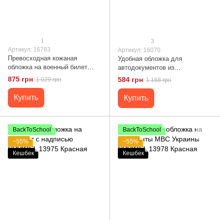
1
3
Артикул: 16783
Артикул: 16070
Превосходная кожаная
Удобная обложка для
обложка на военный билет
автодокументов из
Карта GRANDE PELLE 16783
натуральной кожи SHVIGEL
875 грн
584 грн
1 029 грн
1 168 грн
Зеленый
16070
Купить
Купить
BackToSchool
BackToSchool
−55%
−55%
Кешбек
Кешбек