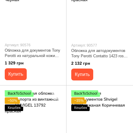
Артикул: 90576
Артикул: 90577
Обложка для документов Tony
Обложка для автодокументов
Perotti из натуральной кожи
Tony Perotti Contatto 1423 rosso
Italico 3600 (90576) Черная
(90577) Красная
1 329 грн
2 132 грн
Купить
Купить
BackToSchool
BackToSchool
−50%
−35%
Кешбек
Кешбек