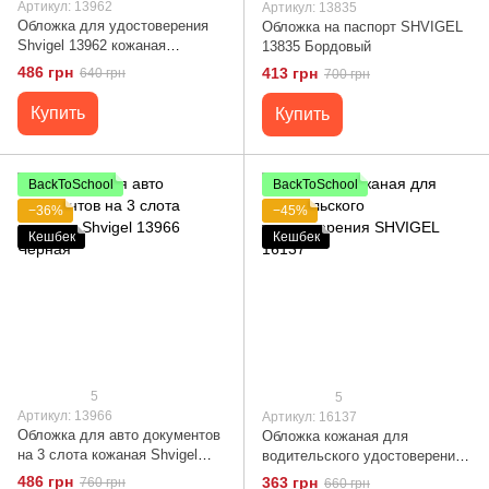
Артикул: 13962
Артикул: 13835
Обложка для удостоверения
Обложка на паспорт SHVIGEL
Shvigel 13962 кожаная
13835 Бордовый
Коричневая
486 грн
413 грн
640 грн
700 грн
Купить
Купить
BackToSchool
BackToSchool
−36%
−45%
Кешбек
Кешбек
5
5
Артикул: 13966
Артикул: 16137
Обложка для авто документов
Обложка кожаная для
на 3 слота кожаная Shvigel
водительского удостоверения
13966 Черная
SHVIGEL 16137
486 грн
363 грн
760 грн
660 грн