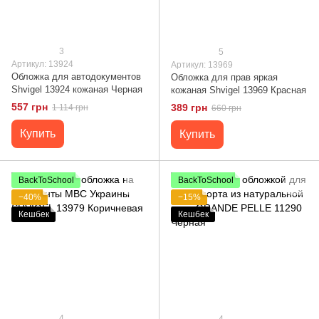
3
5
Артикул: 13924
Артикул: 13969
Обложка для автодокументов
Обложка для прав яркая
Shvigel 13924 кожаная Черная
кожаная Shvigel 13969 Красная
557 грн
389 грн
1 114 грн
660 грн
Купить
Купить
BackToSchool
BackToSchool
−40%
−15%
Кешбек
Кешбек
4
4