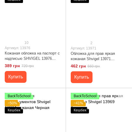
10
2
Артикул: 13976
Артикул: 13971
Кожаная обложка на паспорт с
Обложка для прав яркая
надписью SHVIGEL 13976
кожаная Shvigel 13971
Коричневая
Коричневая
389 грн
462 грн
720 грн
660 грн
Купить
Купить
BackToSchool
BackToSchool
−50%
−41%
Кешбек
Кешбек