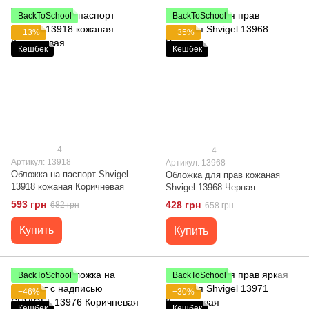
BackToSchool
BackToSchool
−13%
−35%
Кешбек
Кешбек
4
4
Артикул: 13918
Артикул: 13968
Обложка на паспорт Shvigel
Обложка для прав кожаная
13918 кожаная Коричневая
Shvigel 13968 Черная
593 грн
428 грн
682 грн
658 грн
Купить
Купить
BackToSchool
BackToSchool
−46%
−30%
Кешбек
Кешбек