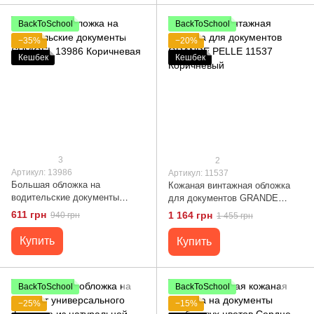
BackToSchool
BackToSchool
−35%
−20%
Кешбек
Кешбек
3
2
Артикул: 13986
Артикул: 11537
Большая обложка на
Кожаная винтажная обложка
водительские документы
для документов GRANDE
SHVIGEL 13986 Коричневая
PELLE 11537 Коричневый
611 грн
1 164 грн
940 грн
1 455 грн
Купить
Купить
BackToSchool
BackToSchool
−25%
−15%