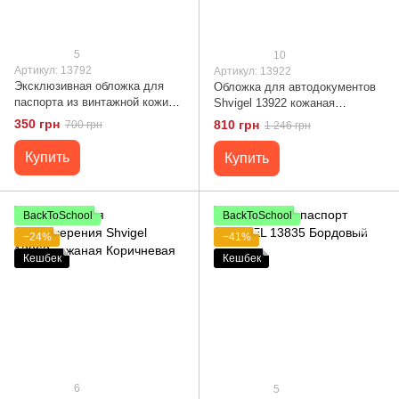
5
10
Артикул: 13792
Артикул: 13922
Эксклюзивная обложка для
Обложка для автодокументов
паспорта из винтажной кожи
Shvigel 13922 кожаная
SHVIGEL 13792 Красная
Коричневая
350 грн
810 грн
700 грн
1 246 грн
Купить
Купить
BackToSchool
BackToSchool
−24%
−41%
Кешбек
Кешбек
6
5