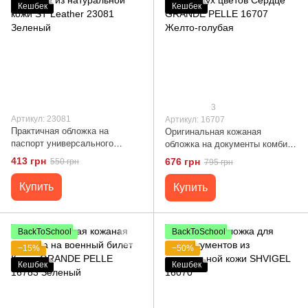
Кешбек
Кешбек
3
Артикул: 23081
Артикул: 16707
Практичная обложка на
Оригинальная кожаная
паспорт универсального
обложка на документы комби
формата из натуральной кожи
двух цветов Сердце GRANDE
413 грн
676 грн
550 грн
795 грн
ST Leather 23081 Зеленый
PELLE 16707 Желто-голубая
Купить
Купить
BackToSchool
BackToSchool
−15%
−50%
Кешбек
Кешбек