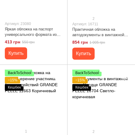
2
Артикул: 23080
Артикул: 16711
Яркая обложка на паспорт
Практичная обложка на
универсального формата из
автодокументы в винтажной
натуральной кожи ST Leather
коже Сердце GRANDE PELLE
413 грн
854 грн
550 грн
1 005 грн
23080 Красный
16711 Светло-коричневая
Купить
Купить
BackToSchool
BackToSchool
−15%
−15%
Кешбек
Кешбек
1
2