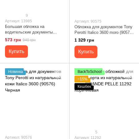
9
Артикул: 13985
Артикул: 90575
Большая обложка на
Обложка для документов Tony
водительские документы
Perotti Italico 3600 moro (90575)
SHVIGEL 13985 Черная
Коричневая
573 грн
1 329 грн
940 грн
Купить
Купить
Новинка
BackToSchool
−15%
Кешбек
5
Артикул: 90576
Артикул: 11292