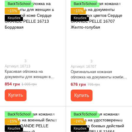
BackToSchool
BackToSchool
−15%
−15%
Кешбек
Кешбек
3
3
Артикул: 16713
Артикул: 16707
Красивая обложка на
Оригинальная кожаная
документы для женщин в
обложка на документы комби
винтажной коже Сердце
двух цветов Сердце GRANDE
854 грн
676 грн
1 005 грн
795 грн
GRANDE PELLE 16713
PELLE 16707 Желто-голубая
Бордовая
Купить
Купить
BackToSchool
BackToSchool
−15%
−24%
Кешбек
Кешбек