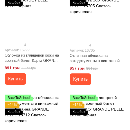
Кешбек
Кешбек
4
4
Артикул: 16777
Артикул: 16705
Обложка из глянцевой кожи на
Отличная обложка на
военный билет Карта GRANDE
автодокументы в винтажной
PELLE 16777 Черная
коже Слава ЗСУ GRANDE
891 грн
657 грн
1 173 грн
864 грн
PELLE 16705 Светло-
коричневая
Купить
Купить
BackToSchool
BackToSchool
−24%
−15%
Кешбек
Кешбек