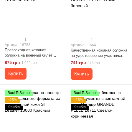
1
4
Артикул: 16783
Артикул: 11664
Превосходная кожаная
Качественная кожаная обложка
обложка на военный билет
на удостоверение участника
Карта GRANDE PELLE 16783
боевых действий GRANDE
875 грн
741 грн
1 029 грн
975 грн
Зеленый
PELLE 11664 Зеленый
Купить
Купить
BackToSchool
BackToSchool
−25%
−15%
Кешбек
Кешбек