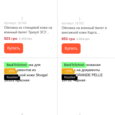
2
1
Артикул: 16748
Артикул: 16782
Обложка из глянцевой кожи на
Обложка на военный билет в
военный билет Тризуб ЗСУ
винтажной коже Карта
GRANDE PELLE 16748
GRANDE PELLE 16782 Светло-
923 грн
853 грн
1 154 грн
1 004 грн
Коричневая
коричневая
Купить
Купить
BackToSchool
BackToSchool
−29%
−15%
Кешбек
Кешбек
5
2