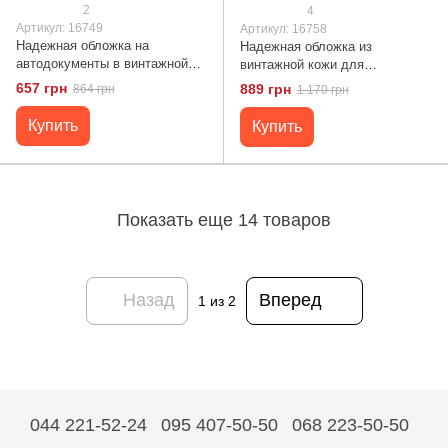
2
4
Артикул: 16749
Артикул: 16758
Надежная обложка на
Надежная обложка из
автодокументы в винтажной
винтажной кожи для
коже Украина GRANDE PELLE
удостоверения участника
657 грн
889 грн
864 грн
1 170 грн
16749 Черная
боевых действий ЗСУ GRANDE
PELLE 16758 Черная
Купить
Купить
Показать еще 14 товаров
Назад
Вперед
1
из 2
044 221-52-24
095 407-50-50
068 223-50-50