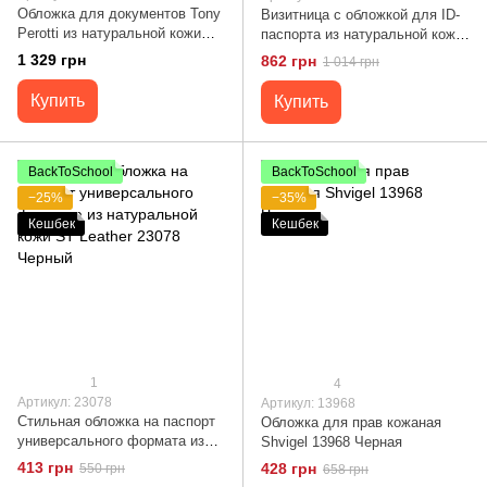
Обложка для документов Tony
Визитница с обложкой для ID-
Perotti из натуральной кожи
паспорта из натуральной кожи
Italico 3600 (90576) Черная
GRANDE PELLE 11292
1 329 грн
862 грн
1 014 грн
Коричневая
Купить
Купить
BackToSchool
BackToSchool
−25%
−35%
Кешбек
Кешбек
1
4
Артикул: 23078
Артикул: 13968
Стильная обложка на паспорт
Обложка для прав кожаная
универсального формата из
Shvigel 13968 Черная
натуральной кожи ST Leather
413 грн
428 грн
550 грн
658 грн
23078 Черный