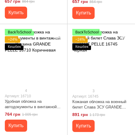
657 грн
657 грн
864 грн
864 грн
16703 Черная
16706 Светло-коричневая
Купить
Купить
BackToSchool
BackToSchool
−24%
−24%
Кешбек
Кешбек
4
3
Артикул: 16710
Артикул: 16745
Удобная обложка на
Кожаная обложка на военный
автодокументы в винтажной
билет Слава ЗСУ GRANDE
коже Украина GRANDE PELLE
PELLE 16745 Черная
764 грн
891 грн
1 005 грн
1 173 грн
16710 Коричневая
Купить
Купить