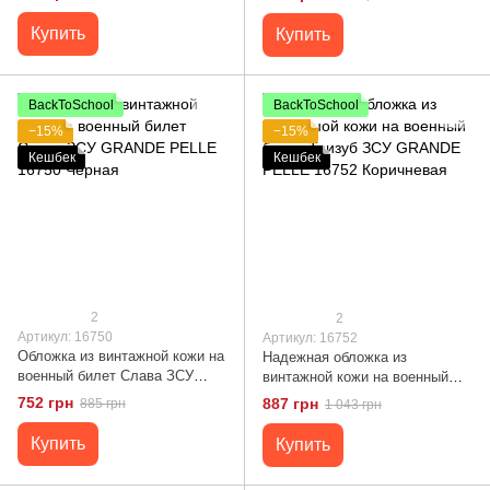
16708 Черная
16714 Синий
Купить
Купить
BackToSchool
BackToSchool
−15%
−15%
Кешбек
Кешбек
2
2
Артикул: 16750
Артикул: 16752
Обложка из винтажной кожи на
Надежная обложка из
военный билет Слава ЗСУ
винтажной кожи на военный
GRANDE PELLE 16750 Черная
билет Тризуб ЗСУ GRANDE
752 грн
887 грн
885 грн
1 043 грн
PELLE 16752 Коричневая
Купить
Купить