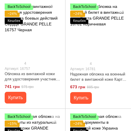
BackToSchool
BackToSchool
−24%
−24%
Кешбек
Кешбек
4
4
Артикул: 16757
Артикул: 16781
Обложка из винтажной кожи
Надежная обложка на военный
для удостоверения участника
билет в винтажной коже Карта
боевых действий Сердце
GRANDE PELLE 16781
741 грн
673 грн
975 грн
885 грн
GRANDE PELLE 16757 Черная
Коричневая
Купить
Купить
BackToSchool
BackToSchool
−15%
−24%
Кешбек
Кешбек