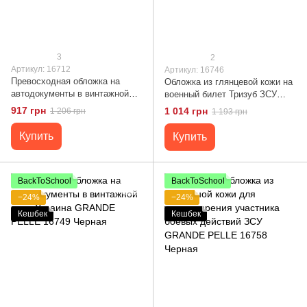
3
2
Артикул: 16712
Артикул: 16746
Превосходная обложка на
Обложка из глянцевой кожи на
автодокументы в винтажной
военный билет Тризуб ЗСУ
коже Украина GRANDE PELLE
GRANDE PELLE 16746 Черная
917 грн
1 014 грн
1 206 грн
1 193 грн
16712 Светло-коричневая
Купить
Купить
BackToSchool
BackToSchool
−24%
−24%
Кешбек
Кешбек