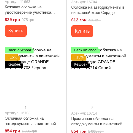
Артикул: 11663
Артикул: 16704
Кожаная обложка на
Обложка на автодокументы в
удостоверение участника
винтажной коже Сердце
боевых действий GRANDE
GRANDE PELLE 16704 Светло-
829 грн
612 грн
975 грн
720 грн
PELLE 11663 Коричневый
коричневая
Купить
Купить
BackToSchool
BackToSchool
−15%
−15%
Кешбек
Кешбек
1
2
Артикул: 16708
Артикул: 16714
Отличная обложка на
Практичная обложка на
автодокументы в винтажной
автодокументы в винтажной
коже Сердце GRANDE PELLE
коже Сердце GRANDE PELLE
854 грн
854 грн
1 005 грн
1 005 грн