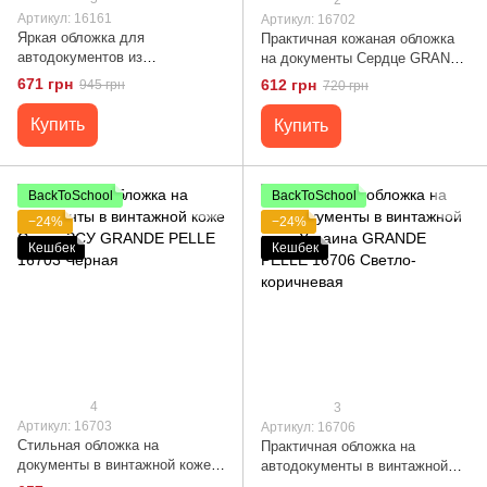
Артикул: 16161
Артикул: 16702
Яркая обложка для
Практичная кожаная обложка
автодокументов из
на документы Сердце GRANDE
натуральной кожи Shvigel
PELLE 16702 Черная
671 грн
612 грн
945 грн
720 грн
16161 Красная
Купить
Купить
BackToSchool
BackToSchool
−24%
−24%
Кешбек
Кешбек
4
3
Артикул: 16703
Артикул: 16706
Стильная обложка на
Практичная обложка на
документы в винтажной коже
автодокументы в винтажной
Слава ЗСУ GRANDE PELLE
коже Украина GRANDE PELLE