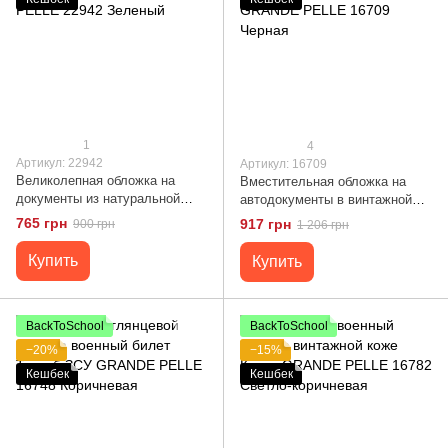
1
4
Артикул: 22942
Артикул: 16709
Великолепная обложка на
Вместительная обложка на
документы из натуральной
автодокументы в винтажной
гладкой кожи GRANDE PELLE
коже Украина GRANDE PELLE
765 грн
917 грн
900 грн
1 206 грн
22942 Зеленый
16709 Черная
Купить
Купить
BackToSchool
BackToSchool
−20%
−15%
Кешбек
Кешбек