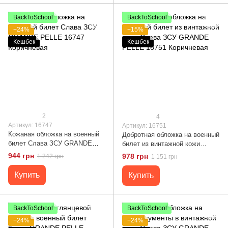
BackToSchool
BackToSchool
−24%
−15%
Кешбек
Кешбек
2
4
Артикул: 16747
Артикул: 16751
Кожаная обложка на военный
Добротная обложка на военный
билет Слава ЗСУ GRANDE
билет из винтажной кожи
PELLE 16747 Коричневая
Слава ЗСУ GRANDE PELLE
944 грн
978 грн
1 242 грн
1 151 грн
16751 Коричневая
Купить
Купить
BackToSchool
BackToSchool
−24%
−24%