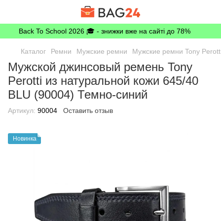
Back To School 2026 🎓 - знижки вже на сайті до 78%
Каталог
Ремни
Мужские ремни
Мужские ремни Tony Perott
Мужской джинсовый ремень Tony
Perotti из натуральной кожи 645/40
BLU (90004) Темно-синий
Артикул:
90004
Оставить отзыв
Новинка