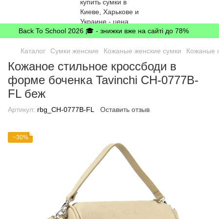
Back To School 2026 🎓 - знижки вже на сайті до 78%
Каталог
Сумки женские
Кожаные женские сумки
Кожаные ж
Кожаное стильное кроссбоди в
форме боченка Tavinchi CH-0777B-
FL беж
Артикул:
rbg_CH-0777B-FL
Оставить отзыв
−30%