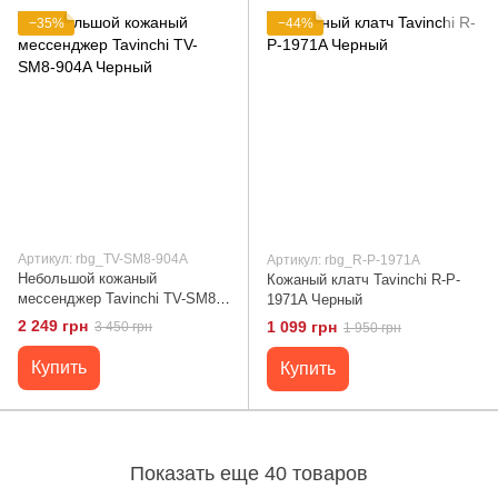
−35%
−44%
Артикул: rbg_TV-SM8-904A
Артикул: rbg_R-P-1971A
Небольшой кожаный
Кожаный клатч Tavinchi R-P-
мессенджер Tavinchi TV-SM8-
1971A Черный
904A Черный
2 249 грн
1 099 грн
3 450 грн
1 950 грн
Купить
Купить
Показать еще 40 товаров