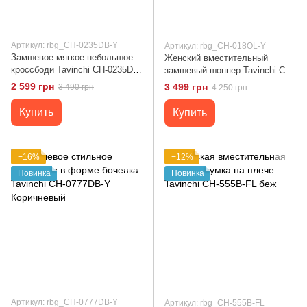
Артикул: rbg_CH-0235DB-Y
Артикул: rbg_CH-018OL-Y
Замшевое мягкое небольшое
Женский вместительный
кроссбоди Tavinchi CH-0235DB-
замшевый шоппер Tavinchi CH-
Y Коричневый
018OL-Y олива
2 599 грн
3 499 грн
3 490 грн
4 250 грн
Купить
Купить
−16%
−12%
Новинка
Новинка
Артикул: rbg_CH-0777DB-Y
Артикул: rbg_CH-555B-FL