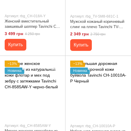
Артикул: rbg_CH-018A-Y
Артикул: rbg_TV-SM8-681C-1
Женский вместительный
Мужской кожаный коричневый
замшевый шоппер Tavinchi CH-
слинг на плечо Tavinchi TV-
018A-Y Черный
SM8-681C-1 Коричневый
3 499 грн
2 349 грн
4 250 грн
2 750 грн
Купить
Купить
−13%
−13%
Новинка
Новинка
Артикул: rbg_CH-8585AW-Y
Артикул: rbg_CH-10010A-P
Мягкое женское кроссбоди из