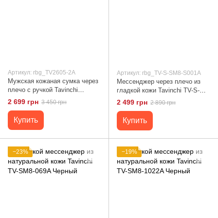
Артикул: rbg_TV2605-2A
Артикул: rbg_TV-S-SM8-S001A
Мужская кожаная сумка через
Мессенджер через плечо из
плечо с ручкой Tavinchi
гладкой кожи Tavinchi TV-S-
TV2605-2A Черный
SM8-S001A Черный
2 699 грн
2 499 грн
3 450 грн
2 890 грн
Купить
Купить
−23%
−19%