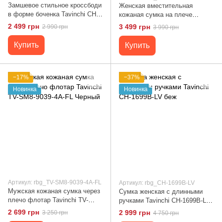
Замшевое стильное кроссбоди
Женская вместительная
в форме боченка Tavinchi CH-
кожаная сумка на плече
0777DB-Y Коричневый
Tavinchi CH-555B-FL беж
2 499 грн
3 499 грн
2 990 грн
3 990 грн
Купить
Купить
−17%
−37%
Новинка
Новинка
Артикул: rbg_TV-SM8-9039-4A-FL
Артикул: rbg_CH-1699B-LV
Мужская кожаная сумка через
Сумка женская с длинными
плечо флотар Tavinchi TV-
ручками Tavinchi CH-1699B-LV
SM8-9039-4A-FL Черный
беж
2 699 грн
2 999 грн
3 250 грн
4 750 грн