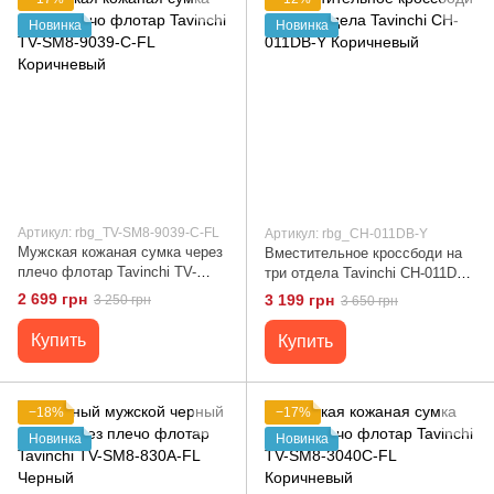
Новинка
Новинка
Артикул: rbg_TV-SM8-9039-C-FL
Артикул: rbg_CH-011DB-Y
Мужская кожаная сумка через
Вместительное кроссбоди на
плечо флотар Tavinchi TV-
три отдела Tavinchi CH-011DB-
SM8-9039-C-FL Коричневый
Y Коричневый
2 699 грн
3 199 грн
3 250 грн
3 650 грн
Купить
Купить
−18%
−17%
Новинка
Новинка