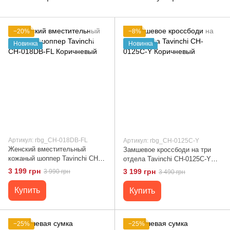
−20%
−8%
Новинка
Новинка
Артикул: rbg_CH-018DB-FL
Артикул: rbg_CH-0125C-Y
Женский вместительный
Замшевое кроссбоди на три
кожаный шоппер Tavinchi CH-
отдела Tavinchi CH-0125C-Y
018DB-FL Коричневый
Коричневый
3 199 грн
3 199 грн
3 990 грн
3 490 грн
Купить
Купить
−25%
−25%