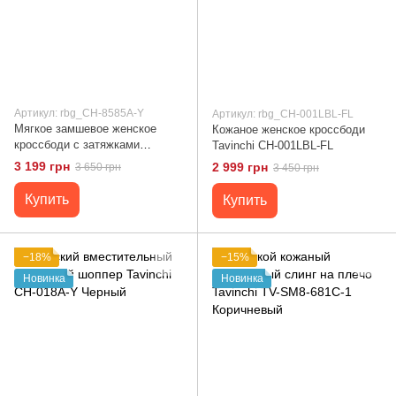
Артикул: rbg_CH-8585A-Y
Артикул: rbg_CH-001LBL-FL
Мягкое замшевое женское
Кожаное женское кроссбоди
кроссбоди с затяжками
Tavinchi CH-001LBL-FL
Tavinchi CH-8585A-Y Черный
3 199 грн
2 999 грн
3 650 грн
3 450 грн
Купить
Купить
−18%
−15%
Новинка
Новинка