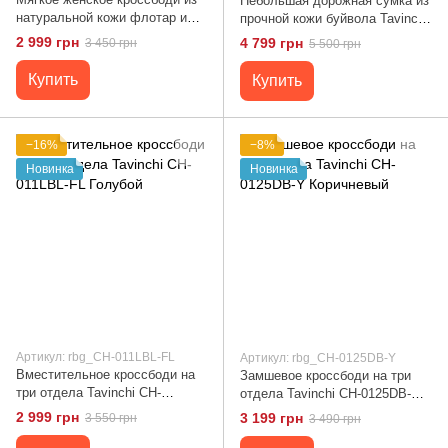
Небольшая дорожная сумка из
натуральной кожи флотар и
прочной кожи буйвола Tavinchi
мех под зебру с затяжками
CH-10010A-P Черный
2 999 грн
4 799 грн
3 450 грн
5 500 грн
Tavinchi CH-8585AW-Y черно-
белый
Купить
Купить
−16%
−8%
Новинка
Новинка
Артикул: rbg_CH-011LBL-FL
Артикул: rbg_CH-0125DB-Y
Вместительное кроссбоди на
Замшевое кроссбоди на три
три отдела Tavinchi CH-
отдела Tavinchi CH-0125DB-Y
011LBL-FL Голубой
Коричневый
2 999 грн
3 199 грн
3 550 грн
3 490 грн