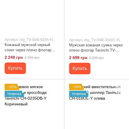
Артикул: rbg_TV-SM8-830A-FL
Артикул: rbg_TV-SM8-3040C-FL
Кожаный мужской черный
Мужская кожаная сумка через
слинг через плечо флотар
плечо флотар Tavinchi TV-
Tavinchi TV-SM8-830A-FL
SM8-3040C-FL Коричневый
2 249 грн
2 699 грн
2 750 грн
3 250 грн
Черный
Купить
Купить
−26%
−18%
Новинка
Новинка