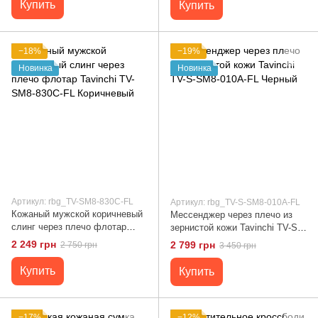
Купить
Купить
−18%
−19%
Новинка
Новинка
Артикул: rbg_TV-SM8-830C-FL
Артикул: rbg_TV-S-SM8-010A-FL
Кожаный мужской коричневый
Мессенджер через плечо из
слинг через плечо флотар
зернистой кожи Tavinchi TV-S-
Tavinchi TV-SM8-830C-FL
SM8-010A-FL Черный
2 249 грн
2 799 грн
2 750 грн
3 450 грн
Коричневый
Купить
Купить
−17%
−12%