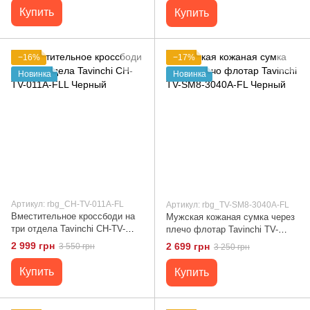
Купить
Купить
−16%
−17%
Новинка
Новинка
Артикул: rbg_CH-TV-011A-FL
Артикул: rbg_TV-SM8-3040A-FL
Вместительное кроссбоди на
Мужская кожаная сумка через
три отдела Tavinchi CH-TV-
плечо флотар Tavinchi TV-
011A-FLL Черный
SM8-3040A-FL Черный
2 999 грн
2 699 грн
3 550 грн
3 250 грн
Купить
Купить