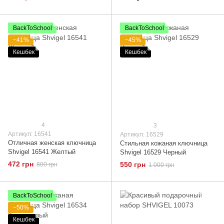
BackToSchool
BackToSchool
−41%
−45%
Кешбек
Кешбек
4
3
Артикул: 16541
Артикул: 16529
Отличная женская ключница
Стильная кожаная ключница
Shvigel 16541 Желтый
Shvigel 16529 Черный
472 грн
550 грн
800 грн
1 000 грн
BackToSchool
−50%
Кешбек