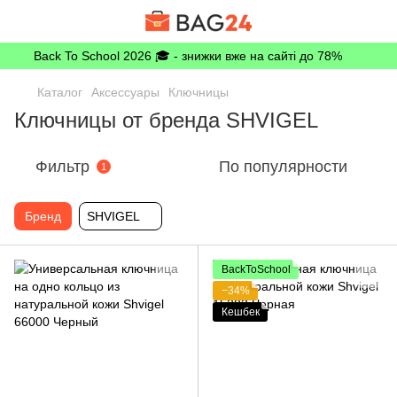
Back To School 2026 🎓 - знижки вже на сайті до 78%
Каталог
Аксессуары
Ключницы
Ключницы от бренда SHVIGEL
Фильтр
По популярности
1
Бренд
SHVIGEL
BackToSchool
−34%
Кешбек