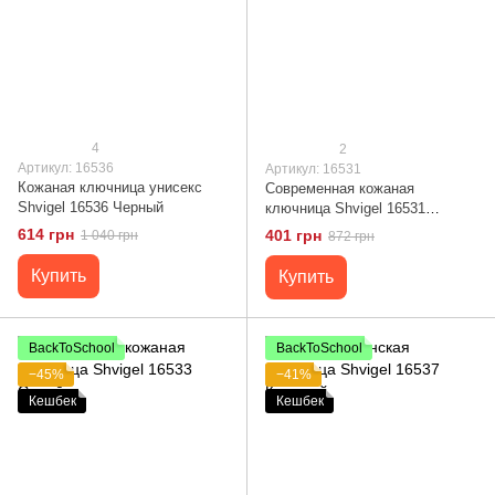
4
2
Артикул: 16536
Артикул: 16531
Кожаная ключница унисекс
Современная кожаная
Shvigel 16536 Черный
ключница Shvigel 16531
Зеленый
614 грн
401 грн
1 040 грн
872 грн
Купить
Купить
BackToSchool
BackToSchool
−45%
−41%
Кешбек
Кешбек