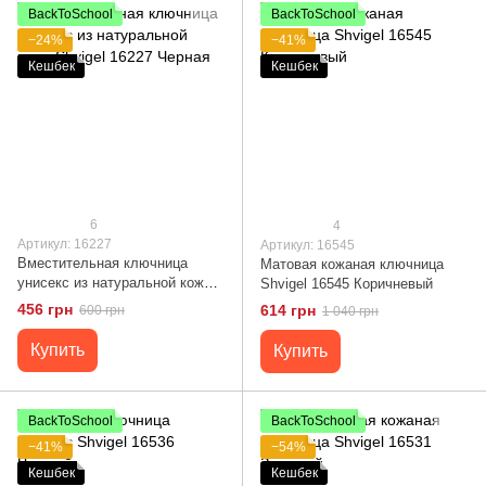
BackToSchool
BackToSchool
−24%
−41%
Кешбек
Кешбек
6
4
Артикул: 16227
Артикул: 16545
Вместительная ключница
Матовая кожаная ключница
унисекс из натуральной кожи
Shvigel 16545 Коричневый
Shvigel 16227 Черная
456 грн
614 грн
600 грн
1 040 грн
Купить
Купить
BackToSchool
BackToSchool
−41%
−54%
Кешбек
Кешбек