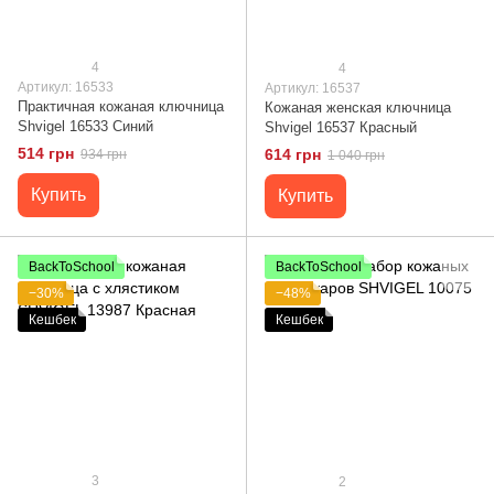
4
4
Артикул: 16533
Артикул: 16537
Практичная кожаная ключница
Кожаная женская ключница
Shvigel 16533 Синий
Shvigel 16537 Красный
514 грн
614 грн
934 грн
1 040 грн
Купить
Купить
BackToSchool
BackToSchool
−30%
−48%
Кешбек
Кешбек
3
2