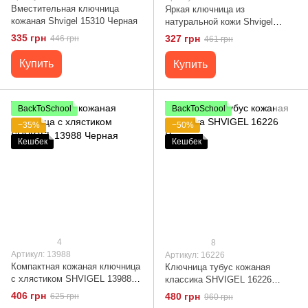
Вместительная ключница
Яркая ключница из
кожаная Shvigel 15310 Черная
натуральной кожи Shvigel
13953
335 грн
327 грн
446 грн
461 грн
Купить
Купить
BackToSchool
BackToSchool
−35%
−50%
Кешбек
Кешбек
4
8
Артикул: 13988
Артикул: 16226
Компактная кожаная ключница
Ключница тубус кожаная
с хлястиком SHVIGEL 13988
классика SHVIGEL 16226
Черная
Черная
406 грн
480 грн
625 грн
960 грн