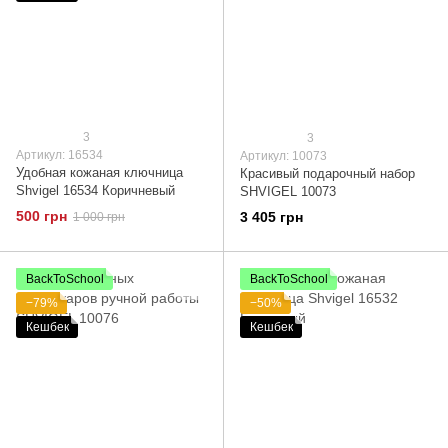
3
3
Артикул: 16534
Артикул: 10073
Удобная кожаная ключница
Красивый подарочный набор
Shvigel 16534 Коричневый
SHVIGEL 10073
500 грн
3 405 грн
1 000 грн
BackToSchool
BackToSchool
−79%
−50%
Кешбек
Кешбек