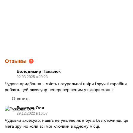
Отзывы
2
Володимир Панасюк
02.03.2025 в 00:23
Чудове придбання – якість натуральної шкіри і зручні карабіни
роблять цей аксесуар неперевершеним у використанні.
Ответить
Ружкова Оля
29.12.2022 в 16:57
Чудовий аксесуар, навіть не уявляю як я була без ключниці, це
мега зручно коли всі мої ключики в одному місці.