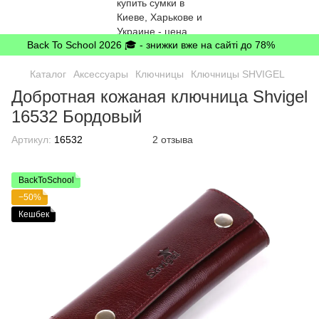
Back To School 2026 🎓 - знижки вже на сайті до 78%
Каталог
Аксессуары
Ключницы
Ключницы SHVIGEL
Добротная кожаная ключница Shvigel
16532 Бордовый
Артикул:
16532
2 отзыва
BackToSchool
−50%
Кешбек