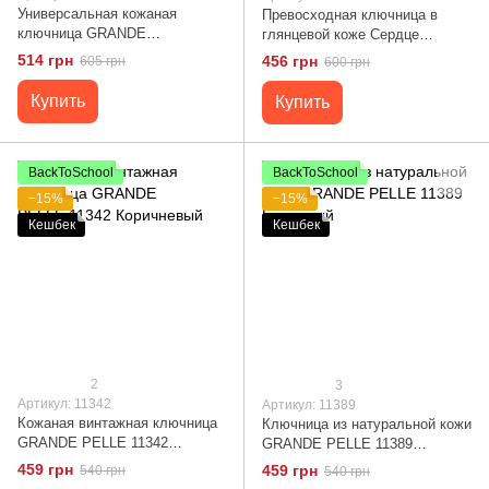
Универсальная кожаная
Превосходная ключница в
ключница GRANDE
глянцевой коже Сердце
PELLE 11351 Черный
GRANDE PELLE 16721 Светло-
514 грн
456 грн
605 грн
600 грн
коричневая
Купить
Купить
BackToSchool
BackToSchool
−15%
−15%
Кешбек
Кешбек
2
3
Артикул: 11342
Артикул: 11389
Кожаная винтажная ключница
Ключница из натуральной кожи
GRANDE PELLE 11342
GRANDE PELLE 11389
Коричневый
Бордовый
459 грн
459 грн
540 грн
540 грн