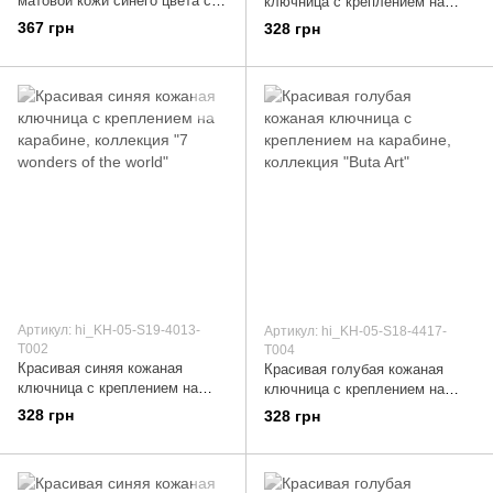
матовой кожи синего цвета с
ключница с креплением на
авторским художественным
карабине, коллекция "7
367 грн
328 грн
тиснением "Buta Art"
wonders of the world"
Артикул: hi_KH-05-S19-4013-
Артикул: hi_KH-05-S18-4417-
T002
T004
Красивая синяя кожаная
Красивая голубая кожаная
ключница с креплением на
ключница с креплением на
карабине, коллекция "7
карабине, коллекция "Buta Art"
328 грн
328 грн
wonders of the world"