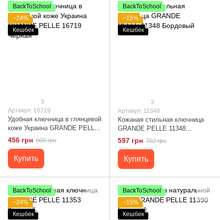
BackToSchool
BackToSchool
−24%
−15%
Кешбек
Кешбек
3
3
Артикул: 16719
Артикул: 11348
Удобная ключница в глянцевой
Кожаная стильная ключница
коже Украина GRANDE PELLE
GRANDE PELLE 11348
16719 Черная
Бордовый
456 грн
597 грн
600 грн
702 грн
Купить
Купить
BackToSchool
BackToSchool
−24%
−15%
Кешбек
Кешбек