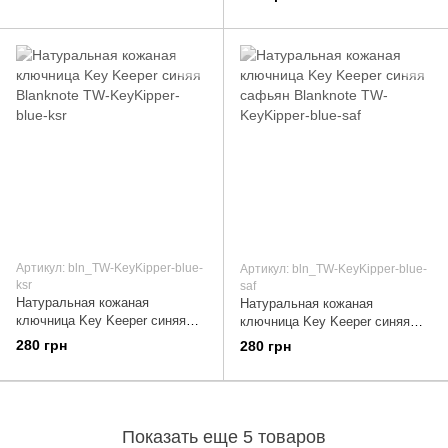
Map"
Артикул: bln_TW-KeyKipper-blue-
Артикул: bln_TW-KeyKipper-blue-
ksr
saf
Натуральная кожаная
Натуральная кожаная
ключница Key Keeper синяя
ключница Key Keeper синяя
Blanknote TW-KeyKipper-blue-
сафьян Blanknote TW-
280 грн
280 грн
ksr
KeyKipper-blue-saf
Показать еще 5 товаров