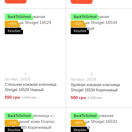
BackToSchool
BackToSchool
−45%
−50%
Кешбек
Кешбек
3
3
Артикул: 16529
Артикул: 16534
Стильная кожаная ключница
Удобная кожаная ключница
Shvigel 16529 Черный
Shvigel 16534 Коричневый
550 грн
500 грн
1 000 грн
1 000 грн
BackToSchool
BackToSchool
−15%
−50%
Кешбек
Кешбек