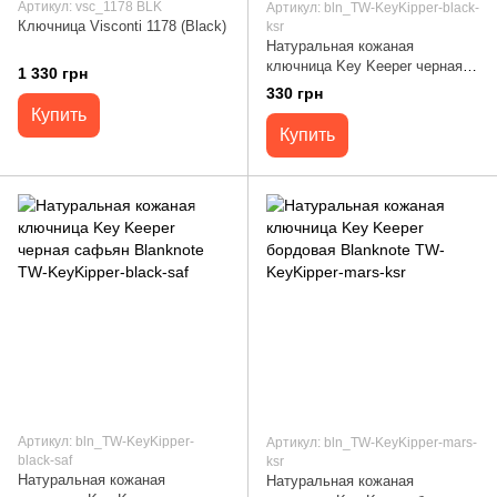
Артикул: vsc_1178 BLK
Артикул: bln_TW-KeyKipper-black-
Ключница Visconti 1178 (Black)
ksr
Натуральная кожаная
ключница Key Keeper черная
1 330 грн
Blanknote TW-KeyKipper-black-
330 грн
ksr
Купить
Купить
Артикул: bln_TW-KeyKipper-
Артикул: bln_TW-KeyKipper-mars-
black-saf
ksr
Натуральная кожаная
Натуральная кожаная