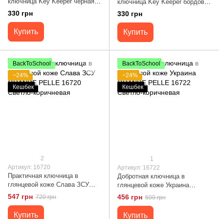
ключница Key Keeper черная
ключница Key Keeper бордовая
сафьян Blanknote TW-
Blanknote TW-KeyKipper-mars-
330 грн
330 грн
KeyKipper-black-saf
ksr
Купить
Купить
BackToSchool
BackToSchool
−24%
−24%
Кешбек
Кешбек
2
1
Артикул: 16720
Артикул: 16722
Практичная ключница в
Добротная ключница в
глянцевой коже Слава ЗСУ
глянцевой коже Украина
GRANDE PELLE 16720 Светло-
GRANDE PELLE 16722 Светло-
547 грн
456 грн
720 грн
600 грн
коричневая
коричневая
Купить
Купить