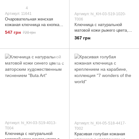
4
Артикул: 11641
Артикул: hi_KH-03-S19-1020-
Очаровательная женская
T006
кожаная ключница на кнопках
Ключница с натуральной
GRANDE PELLE 11641
матовой кожи рыжего цвета,
547 грн
720 грн
Пудровый
коллекция, коллекция "Mehendi
367 грн
Classic"
Артикул: hi_KH-03-S19-4013-
Артикул: hi_KH-05-S18-4417-
T004
T002
Ключница с натуральной
Красивая голубая кожаная