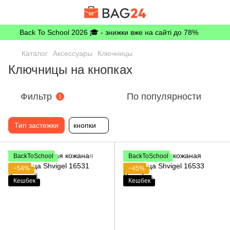
Back To School 2026 🎓 - знижки вже на сайті до 78%
Каталог
Аксессуары
Ключницы
Ключницы на кнопках
Фильтр
По популярности
1
Тип застежки
кнопки
BackToSchool
BackToSchool
−54%
−45%
Кешбек
Кешбек