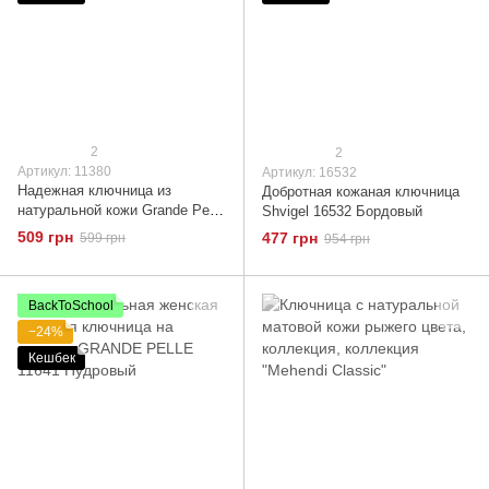
2
2
Артикул: 11380
Артикул: 16532
Надежная ключница из
Добротная кожаная ключница
натуральной кожи Grande Pelle
Shvigel 16532 Бордовый
11380 Коричневый
509 грн
477 грн
599 грн
954 грн
BackToSchool
−24%
Кешбек