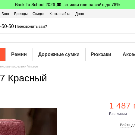
Back To School 2026 🎓 - знижки вже на сайті до 78%
Блог
Бренды
Скидки
Карта сайта
Дроп
шбэк
-50-50
Перезвонить вам?
Ремни
Дорожные сумки
Рюкзаки
Аксе
енские кошельки Vintage
47 Красный
1 487 
В наличии
Войти
дл
%