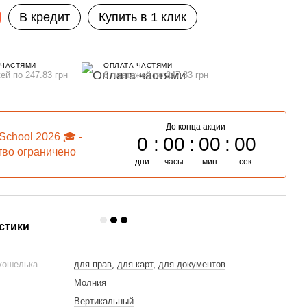
В кредит
Купить в 1 клик
 ЧАСТЯМИ
ОПЛАТА ЧАСТЯМИ
ей по 247.83 грн
6 платежей по 247.83 грн
До конца акции
School 2026 🎓 -
0
00
00
00
тво ограничено
дни
часы
мин
сек
ыгодой
стики
 кошелька
для прав
,
для карт
,
для документов
Молния
Вертикальный