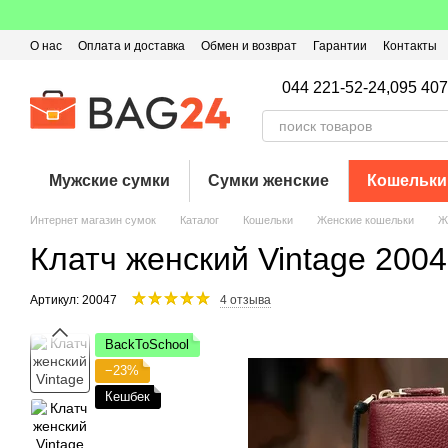
Перейти к основному контенту
О нас
Оплата и доставка
Обмен и возврат
Гарантии
Контакты
Пользовательское соглашение
Отзывы о магазине
Оферта
Кэ
044 221-52-24,
095 407
Мужские сумки
Сумки женские
Кошельки
Интернет магазин сумок
Каталог
Кошельки
Женские кошельки
Ж
Клатч женский Vintage 200
Артикул: 20047
4 отзыва
BackToSchool
−23%
Кешбек