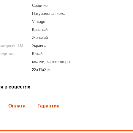
Средние
Натуральная кожа
Vintage
 женский Vintage 20047 Красный
Комбинированная ключни
Красный
1 487 грн
Женский
хождения ТМ
Украина
1 719 грн
1 791 грн
Купить
водитель
Китай
клатчи
,
картхолдеры
22х11х2,5
я в соцсетях
Оплата
Гарантия