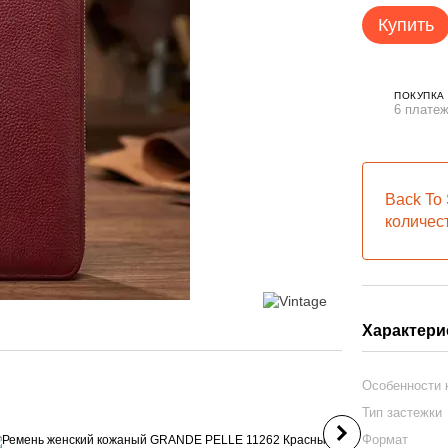
Купить
ПОКУПКА
6 платеж
Back To 
количес
Покупка с в
Характери
Особенности
Тип застежки
Формат