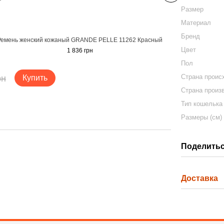
Размер
Материал
Бренд
Ремень женский кожаный GRANDE PELLE 11262 Красный
Клатч
Цвет
1 836 грн
Пол
Страна проис
рн
Купить
Страна произ
Тип кошелька
Размеры (см)
Поделитьс
Доставка