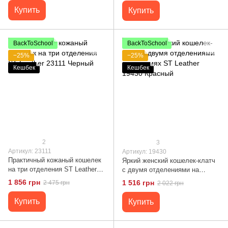
Купить
Купить
BackToSchool
BackToSchool
−25%
−25%
Кешбек
Кешбек
2
3
Артикул: 23111
Артикул: 19430
Практичный кожаный кошелек
Яркий женский кошелек-клатч
на три отделения ST Leather
с двумя отделениями на
23111 Черный
молниях ST Leather 19430
1 856 грн
1 516 грн
2 475 грн
2 022 грн
Красный
Купить
Купить