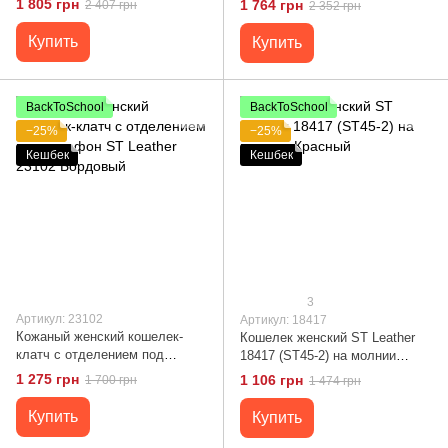
1 805 грн
1 764 грн
2 407 грн
2 352 грн
22530 Красный
Купить
Купить
BackToSchool
BackToSchool
−25%
−25%
Кешбек
Кешбек
3
Артикул: 23102
Артикул: 18417
Кожаный женский кошелек-
Кошелек женский ST Leather
клатч с отделением под
18417 (ST45-2) на молнии
телефон ST Leather 23102
Красный
1 275 грн
1 106 грн
1 700 грн
1 474 грн
Бордовый
Купить
Купить