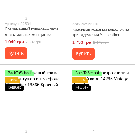
3
Артикул: 22534
Артикул: 23110
Современный кошелек-клатч
Красивый кожаный кошелек на
для стильных женщин из
три отделения ST Leather
натуральной кожи ST Leather
23110 Зеленый
1 940 грн
1 733 грн
2 587 грн
2 475 грн
22534 Бордовый
Купить
Купить
BackToSchool
BackToSchool
−39%
−33%
Кешбек
Кешбек
3
4