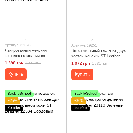
4
3
Артикул: 22678
Артикул: 19251
Лакированный женский
Вместительный клатч из двух
кошелек на молнии из
частей женский ST Leather
натуральной кожи ST Leather
19251 Красный
1 398 грн
1 072 грн
1 747 грн
1 531 грн
22678 Черный
Купить
Купить
BackToSchool
BackToSchool
−25%
−30%
Кешбек
Кешбек