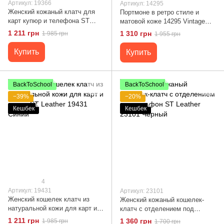
Артикул: 19366
Артикул: 14295
Женский кожаный клатч для
Портмоне в ретро стиле и
карт купюр и телефона ST
матовой коже 14295 Vintage
Leather 19366 Красный
Рыжий
1 211 грн
1 310 грн
1 985 грн
1 955 грн
Купить
Купить
BackToSchool
BackToSchool
−39%
−20%
Кешбек
Кешбек
4
Артикул: 19431
Артикул: 23101
Женский кошелек клатч из
Женский кожаный кошелек-
натуральной кожи для карт и
клатч с отделением под
купюр ST Leather 19431 Синий
телефон ST Leather 23101
1 211 грн
1 360 грн
1 985 грн
1 700 грн