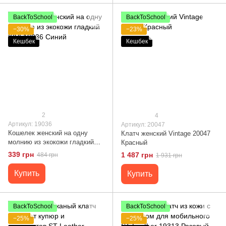
BackToSchool
BackToSchool
−30%
−23%
Кешбек
Кешбек
2
4
Артикул: 19036
Артикул: 20047
Кошелек женский на одну
Клатч женский Vintage 20047
молнию из экокожи гладкий
Красный
KIVI 19036 Синий
339 грн
1 487 грн
484 грн
1 931 грн
Купить
Купить
BackToSchool
BackToSchool
−25%
−25%