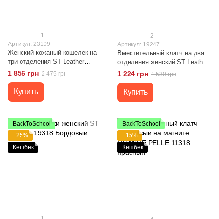
1
2
Артикул: 23109
Артикул: 19247
Женский кожаный кошелек на
Вместительный клатч на два
три отделения ST Leather
отделения женский ST Leather
23109 Красный
19247 Лиловый
1 856 грн
1 224 грн
2 475 грн
1 530 грн
Купить
Купить
BackToSchool
BackToSchool
−25%
−15%
Кешбек
Кешбек
1
4