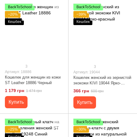
BackToSchool
BackToSchool
−20%
−39%
Кешбек
Кешбек
3
3
Артикул: 18886
Артикул: 19044
Кошелек для женщин из кожи
Кошелек женский из зернистой
ST Leather 18886 Черный
экокожи KIVI 19044 Ярко-
красный
1 179 грн
366 грн
1 474 грн
600 грн
Купить
Купить
BackToSchool
BackToSchool
−25%
−30%
Кешбек
Кешбек