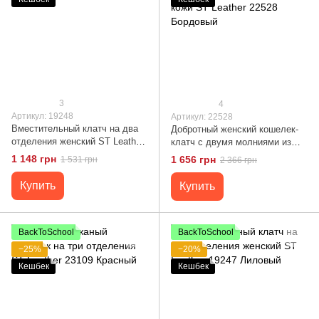
3
4
Артикул: 19248
Артикул: 22528
Вместительный клатч на два
Добротный женский кошелек-
отделения женский ST Leather
клатч с двумя молниями из
19248 Синий
натуральной кожи ST Leather
1 148 грн
1 656 грн
1 531 грн
2 366 грн
22528 Бордовый
Купить
Купить
BackToSchool
BackToSchool
−25%
−20%
Кешбек
Кешбек