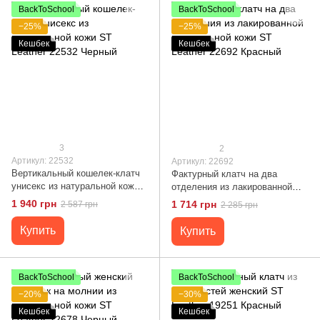
BackToSchool
BackToSchool
−25%
−25%
Кешбек
Кешбек
3
2
Артикул: 22532
Артикул: 22692
Вертикальный кошелек-клатч
Фактурный клатч на два
унисекс из натуральной кожи
отделения из лакированной
ST Leather 22532 Черный
натуральной кожи ST Leather
1 940 грн
1 714 грн
2 587 грн
2 285 грн
22692 Красный
Купить
Купить
BackToSchool
BackToSchool
−20%
−30%
Кешбек
Кешбек