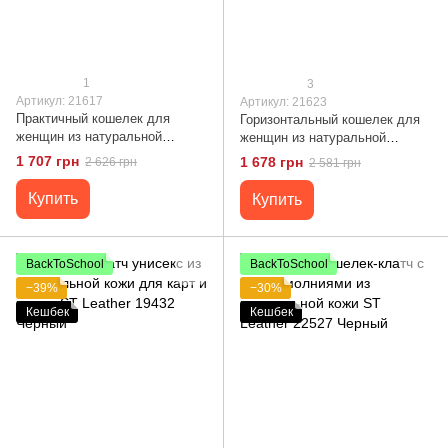
1
3
Артикул: 21617
Артикул: 21623
Практичный кошелек для
Горизонтальный кошелек для
женщин из натуральной
женщин из натуральной
зернистой кожи CANPELLINI
фактурной кожи под крокодила
1 707 грн
1 678 грн
2 626 грн
2 581 грн
21617 Коричневый
CANPELLINI 21623 Черный
Купить
Купить
BackToSchool
BackToSchool
−39%
−30%
Кешбек
Кешбек