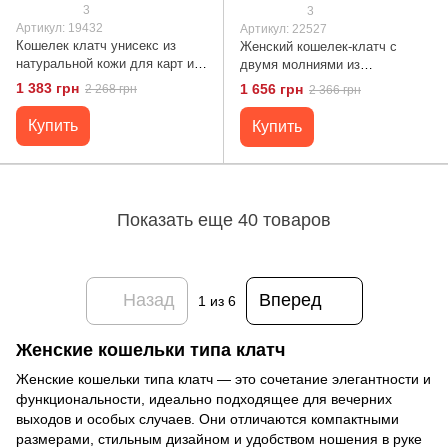
3
3
Артикул: 19432
Артикул: 22527
Кошелек клатч унисекс из
Женский кошелек-клатч с
натуральной кожи для карт и
двумя молниями из
купюр ST Leather 19432
натуральной кожи ST Leather
1 383 грн
1 656 грн
2 268 грн
2 366 грн
Черный
22527 Черный
Купить
Купить
Показать еще 40 товаров
Назад
Вперед
1
из 6
Женские кошельки типа клатч
Женские кошельки типа клатч — это сочетание элегантности и
функциональности, идеально подходящее для вечерних
выходов и особых случаев. Они отличаются компактными
размерами, стильным дизайном и удобством ношения в руке