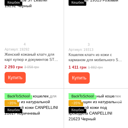
Кешбек
Кешбек
4
3
Артикул: 19292
Артикул: 19313
Женский кожаный клатч для
Кошелек-клатч из кожи с
карт купюр и документов ST
карманом для мобильного ST
Leather 19292 Черный
Leather 19313 Розовый
2 293 грн
1 411 грн
3 058 грн
1 882 грн
Купить
Купить
BackToSchool
BackToSchool
−35%
−35%
Кешбек
Кешбек