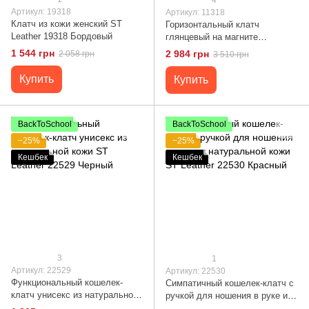
Артикул: 19318
Артикул: 11318
Клатч из кожи женский ST
Горизонтальный клатч
Leather 19318 Бордовый
глянцевый на магните
GRANDE PELLE 11318
1 544 грн
2 984 грн
2 058 грн
3 510 грн
Красный
Купить
Купить
BackToSchool
BackToSchool
−25%
−25%
Кешбек
Кешбек
3
1
Артикул: 22529
Артикул: 22530
Функциональный кошелек-
Симпатичный кошелек-клатч с
клатч унисекс из натуральной
ручкой для ношения в руке из
кожи ST Leather 22529 Черный
натуральной кожи ST Leather