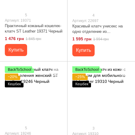
5
4
Артикул: 19371
Артикул: 22697
Практичный кожаный кошелек-
Красивый клатч унисекс на
клатч ST Leather 19371 Черный
одно отделение из
натуральной кожи ST Leather
1 476 грн
1 595 грн
1 845 грн
1 994 грн
22697 Черный
Купить
Купить
BackToSchool
BackToSchool
−20%
−25%
Кешбек
Кешбек
5
3
Артикул: 19246
Артикул: 19310