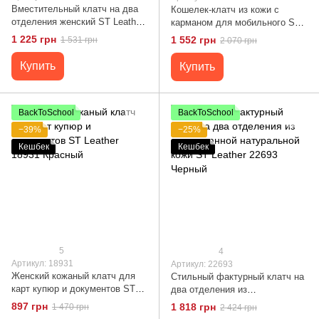
Вместительный клатч на два
Кошелек-клатч из кожи с
отделения женский ST Leather
карманом для мобильного ST
19246 Черный
Leather 19310 Черный
1 225 грн
1 552 грн
1 531 грн
2 070 грн
Купить
Купить
BackToSchool
BackToSchool
−39%
−25%
Кешбек
Кешбек
5
4
Артикул: 18931
Артикул: 22693
Женский кожаный клатч для
Стильный фактурный клатч на
карт купюр и документов ST
два отделения из
Leather 18931 Красный
лакированной натуральной
897 грн
1 818 грн
1 470 грн
2 424 грн
кожи ST Leather 22693 Черный