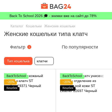
Back To School 2026 🎓 - знижки вже на сайті до 78%
Каталог
Кошельки
Женские кошельки
Женские кошельки типа клатч
Фильтр
По популярности
1
Тип кошелька
клатчи
BackToSchool
BackToSchool
−20%
−20%
Кешбек
Кешбек