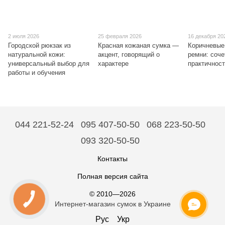
2 июля 2026
25 февраля 2026
16 декабря 20
Городской рюкзак из
Красная кожаная сумка —
Коричневые
натуральной кожи:
акцент, говорящий о
ремни: соче
универсальный выбор для
характере
практичнос
работы и обучения
044 221-52-24
095 407-50-50
068 223-50-50
093 320-50-50
Контакты
Полная версия сайта
© 2010—2026
Интернет-магазин сумок в Украине
Рус
Укр