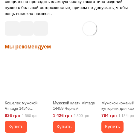
специально проводить влажную чистку такого типа изделий
нужно с большой осторожностью, причем не допускать, чтобы
вещь вымокло насквозь.
Мы рекомендуем
Кошелек мужской
Мужской клатч Vintage
Мужской кожаны
Vintage 14346
14459 Черный
купюрник для кар
Коричневый
купюр и монет ST
936 грн
1 426 грн
794 грн
1 560 грн
2 300 грн
1 134 грн
Leather 18308 Че
Купить
Купить
Купить