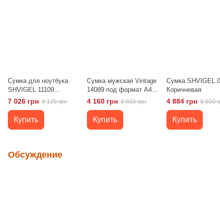
Сумка для ноутбука
Сумка мужская Vintage
Сумка SHVIGEL 0
SHVIGEL 11109
14089 под формат А4
Коричневая
кожаная Коричневая
Коричневая
7 026 грн
4 160 грн
4 884 грн
9 125 грн
6 933 грн
6 600 г
Купить
Купить
Купить
Обсуждение