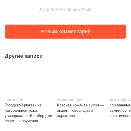
Добавьте первый отзыв
Новый комментарий
Другие записи
2 июля 2026
25 февраля 2026
16 декабря 20
Городской рюкзак из
Красная кожаная сумка —
Коричневые
натуральной кожи:
акцент, говорящий о
ремни: соче
универсальный выбор для
характере
практичнос
работы и обучения