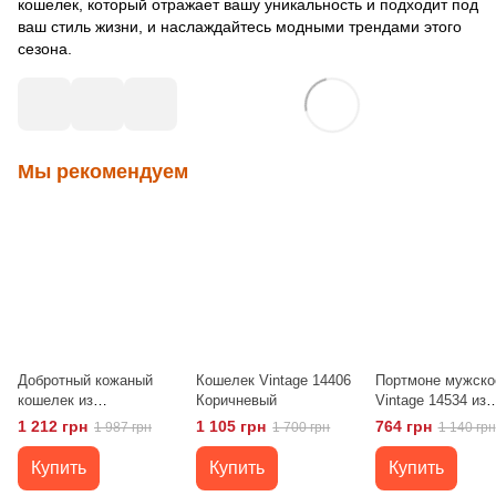
кошелек, который отражает вашу уникальность и подходит под
ваш стиль жизни, и наслаждайтесь модными трендами этого
сезона.
Мы рекомендуем
Добротный кожаный
Кошелек Vintage 14406
Портмоне мужско
кошелек из
Коричневый
Vintage 14534 из
натуральной кожи
натуральной кож
1 212 грн
1 105 грн
764 грн
1 987 грн
1 700 грн
1 140 грн
16153
Коричневое
Купить
Купить
Купить