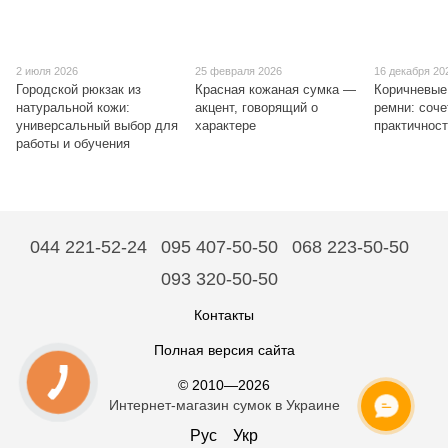
2 июля 2026
25 февраля 2026
16 декабря 20
Городской рюкзак из
Красная кожаная сумка —
Коричневые
натуральной кожи:
акцент, говорящий о
ремни: соче
универсальный выбор для
характере
практичнос
работы и обучения
044 221-52-24
095 407-50-50
068 223-50-50
093 320-50-50
Контакты
Полная версия сайта
© 2010—2026
Интернет-магазин сумок в Украине
ОНЛАЙН ЧАТ
Рус
Укр