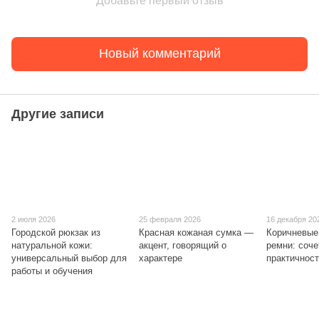
Добавьте первый отзыв
Новый комментарий
Другие записи
2 июля 2026
25 февраля 2026
16 декабря 20
Городской рюкзак из
Красная кожаная сумка —
Коричневые
натуральной кожи:
акцент, говорящий о
ремни: соче
универсальный выбор для
характере
практичнос
работы и обучения