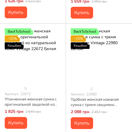
1 626 грн
1 659 грн
2 622 грн
1 952 грн
Белая
Купить
Купить
BackToSchool
BackToSchool
−31%
−15%
Кешбек
Кешбек
5
2
Артикул: 22672
Артикул: 22980
Утонченная женская сумка с
Удобная женская кожаная
оригинальной защелкой из
сумка с тремя секциями
натуральной кожи Vintage
Vintage 22980 Белый
1 825 грн
2 088 грн
2 645 грн
2 457 грн
22672 Белая
Купить
Купить