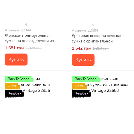
4
5
Артикул: 22344
Артикул: 22404
Женская прямоугольная
Красивая кожаная женская
сумка на два отделения из
сумка с оригинальной
натуральной кожи Vintage
плечевой лямкой Vintage
1 681 грн
1 542 грн
1 978 грн
1 814 грн
22344 Белая
22404 Белая
Купить
Купить
BackToSchool
BackToSchool
−15%
−22%
Кешбек
Кешбек