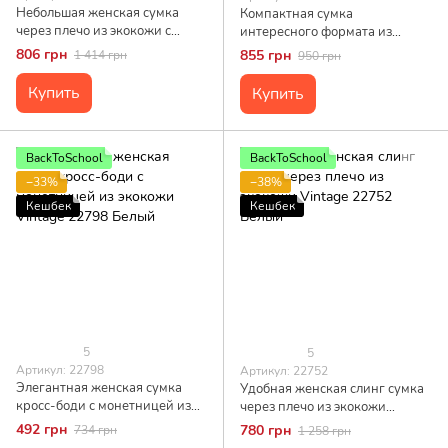
Небольшая женская сумка
Компактная сумка
через плечо из экокожи с
интересного формата из
акцентом на текстильную
мягкой натуральной кожи
806 грн
855 грн
1 414 грн
950 грн
лямку Vintage 22779 Белый
Vintage 22339 Белая
Купить
Купить
BackToSchool
BackToSchool
−33%
−38%
Кешбек
Кешбек
5
5
Артикул: 22798
Артикул: 22752
Элегантная женская сумка
Удобная женская слинг сумка
кросс-боди с монетницей из
через плечо из экокожи
экокожи Vintage 22798 Белый
Vintage 22752 Белый
492 грн
780 грн
734 грн
1 258 грн