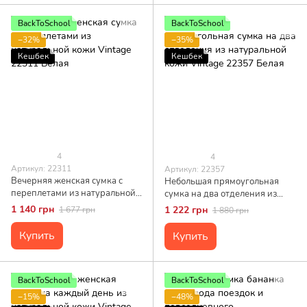
BackToSchool
BackToSchool
−32%
−35%
Кешбек
Кешбек
4
4
Артикул: 22311
Артикул: 22357
Вечерняя женская сумка с
Небольшая прямоугольная
переплетами из натуральной
сумка на два отделения из
кожи Vintage 22311 Белая
натуральной кожи Vintage
1 140 грн
1 222 грн
1 677 грн
1 880 грн
22357 Белая
Купить
Купить
BackToSchool
BackToSchool
−15%
−48%