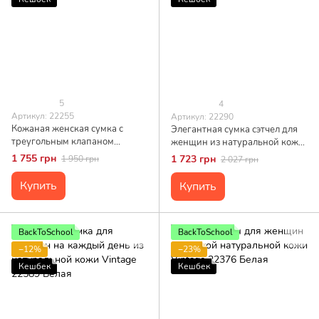
5
4
Артикул: 22255
Артикул: 22290
Кожаная женская сумка с
Элегантная сумка сэтчел для
треугольным клапаном
женщин из натуральной кожи
Vintage 22255 Белая
Vintage 22290 Белая
1 755 грн
1 723 грн
1 950 грн
2 027 грн
Купить
Купить
BackToSchool
BackToSchool
−12%
−23%
Кешбек
Кешбек