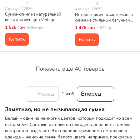
2
3
Артикул: 22936
Артикул: 22653
Сумка-слинг из натуральной
Интересная женская кожаная
кожи для женщин Vintage
сумка из стильным бегунком
22936 Белый
Vintage 22653 Белая
1 526 грн
1 476 грн
1 796 грн
1 892 грн
Купить
Купить
Показать еще 40 товаров
Назад
Вперед
1
из 6
Заметная, но не вызывающая сумка
Белый – один из немногих цветов, который подходит ко всем
остальным. Светлые оттенки он выгодно дополняет, темные –
контрастно выделяет. Это правило применимо не только к
одежде – женские сумки белого цвета, например, прекрасно