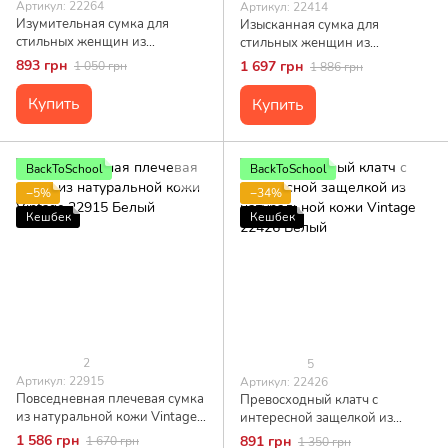
Артикул: 22264
Артикул: 22414
Изумительная сумка для
Изысканная сумка для
стильных женщин из
стильных женщин из
натуральной кожи Vintage
натуральной кожи Vintage
893 грн
1 697 грн
1 050 грн
1 886 грн
22264 Белый
22414 Белая
Купить
Купить
BackToSchool
BackToSchool
−5%
−34%
Кешбек
Кешбек
2
5
Артикул: 22915
Артикул: 22426
Повседневная плечевая сумка
Превосходный клатч с
из натуральной кожи Vintage
интересной защелкой из
22915 Белый
натуральной кожи Vintage
1 586 грн
891 грн
1 670 грн
1 350 грн