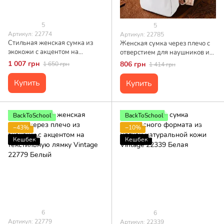
5
5
Артикул: 22774
Артикул: 22785
Стильная женская сумка из
Женская сумка через плечо с
экокожи с акцентом на
отверстием для наушников из
текстильную лямку Vintage
экокожи Vintage 22785 Белый
1 007 грн
806 грн
1 650 грн
1 414 грн
22774 Белый
Купить
Купить
BackToSchool
BackToSchool
−43%
−10%
Кешбек
Кешбек
6
6
Артикул: 22779
Артикул: 22339