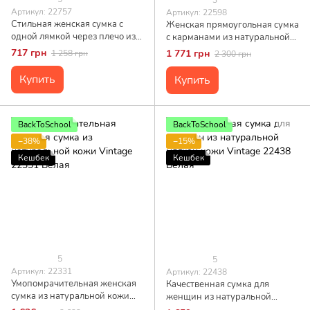
Артикул: 22757
Артикул: 22598
Стильная женская сумка с
Женская прямоугольная сумка
одной лямкой через плечо из
с карманами из натуральной
экокожи Vintage 22757 Белый
кожи Vintage 22598 Белая
717 грн
1 771 грн
1 258 грн
2 300 грн
Купить
Купить
BackToSchool
BackToSchool
−38%
−15%
Кешбек
Кешбек
5
5
Артикул: 22331
Артикул: 22438
Умопомрачительная женская
Качественная сумка для
сумка из натуральной кожи
женщин из натуральной
Vintage 22331 Белая
мягкой кожи Vintage 22438