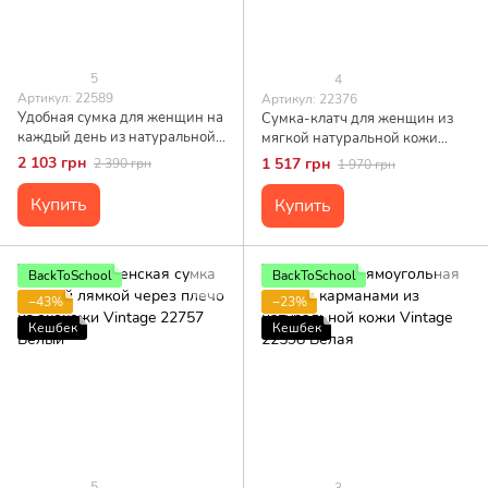
5
4
Артикул: 22589
Артикул: 22376
Удобная сумка для женщин на
Сумка-клатч для женщин из
каждый день из натуральной
мягкой натуральной кожи
кожи Vintage 22589 Белая
Vintage 22376 Белая
2 103 грн
1 517 грн
2 390 грн
1 970 грн
Купить
Купить
BackToSchool
BackToSchool
−43%
−23%
Кешбек
Кешбек
5
3