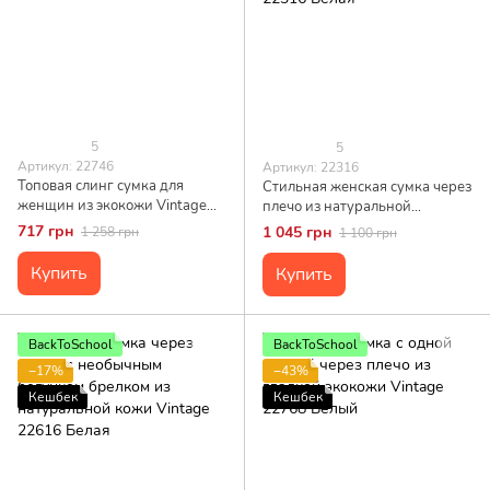
5
5
Артикул: 22746
Артикул: 22316
Топовая слинг сумка для
Стильная женская сумка через
женщин из экокожи Vintage
плечо из натуральной
22746 Белый
стеганной кожи Vintage 22316
717 грн
1 045 грн
1 258 грн
1 100 грн
Белая
Купить
Купить
BackToSchool
BackToSchool
−17%
−43%
Кешбек
Кешбек