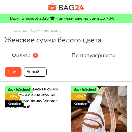
Back To School 2026 🎓 - знижки вже на сайті до 78%
Каталог
Сумки женские
Женские сумки белого цвета
Фильтр
По популярности
1
Цвет
Белый
BackToSchool
BackToSchool
−39%
−43%
Кешбек
Кешбек