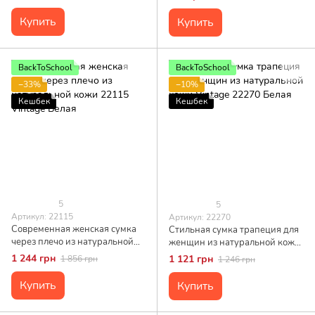
22426 Белый
Купить
Купить
BackToSchool
BackToSchool
−33%
−10%
Кешбек
Кешбек
5
5
Артикул: 22115
Артикул: 22270
Современная женская сумка
Стильная сумка трапеция для
через плечо из натуральной
женщин из натуральной кожи
кожи 22115 Vintage Белая
Vintage 22270 Белая
1 244 грн
1 121 грн
1 856 грн
1 246 грн
Купить
Купить