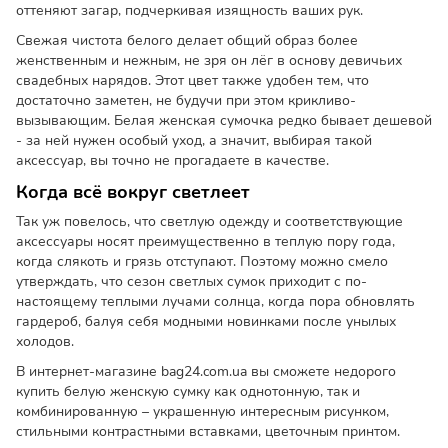
оттеняют загар, подчеркивая изящность ваших рук.
Свежая чистота белого делает общий образ более
женственным и нежным, не зря он лёг в основу девичьих
свадебных нарядов. Этот цвет также удобен тем, что
достаточно заметен, не будучи при этом крикливо-
вызывающим. Белая женская сумочка редко бывает дешевой
- за ней нужен особый уход, а значит, выбирая такой
аксессуар, вы точно не прогадаете в качестве.
Когда всё вокруг светлеет
Так уж повелось, что светлую одежду и соответствующие
аксессуары носят преимущественно в теплую пору года,
когда слякоть и грязь отступают. Поэтому можно смело
утверждать, что сезон светлых сумок приходит с по-
настоящему теплыми лучами солнца, когда пора обновлять
гардероб, балуя себя модными новинками после унылых
холодов.
В интернет-магазине bag24.com.ua вы сможете недорого
купить белую женскую сумку как однотонную, так и
комбинированную – украшенную интересным рисунком,
стильными контрастными вставками, цветочным принтом.