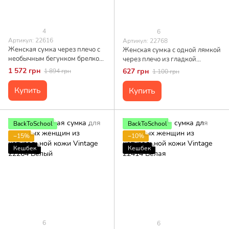
4
6
Артикул: 22616
Артикул: 22768
Женская сумка через плечо с
Женская сумка с одной лямкой
необычным бегунком брелком
через плечо из гладкой
из натуральной кожи Vintage
экокожи Vintage 22768 Белый
1 572 грн
627 грн
1 894 грн
1 100 грн
22616 Белая
Купить
Купить
BackToSchool
BackToSchool
−15%
−10%
Кешбек
Кешбек
6
6