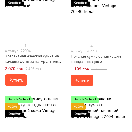
Кешбек
Кешбек
1
4
Артикул: 22904
Артикул: 20440
Элегантная женская сумка на
Поясная сумка бананка для
каждый день из натуральной
города поездок и
кожи Vintage 22904 Белый
повседневного использования
2 070 грн
1 199 грн
2 436 грн
2 306 грн
Vintage 20440 Белая
Купить
Купить
BackToSchool
BackToSchool
−15%
−15%
Кешбек
Кешбек