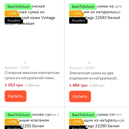
BackToSchool
BackToSchool
−22%
−22%
Кешбек
Кешбек
2
4
Артикул: 22267
Артикул: 22593
Стильная женская компактная
Элегантная сумка на два
сумка из натуральной кожи
отделения из натуральной
Vintage 22267 Бежевая
кожи Vintage 22593 Белый
1 053 грн
1 884 грн
1 350 грн
2 415 грн
Купить
Купить
BackToSchool
BackToSchool
−10%
−15%
Кешбек
Кешбек