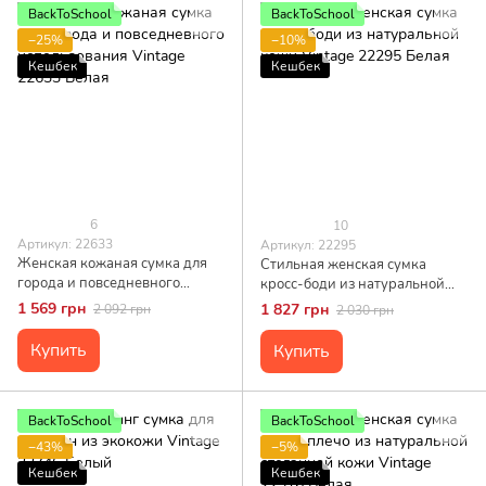
BackToSchool
BackToSchool
−25%
−10%
Кешбек
Кешбек
6
10
Артикул: 22633
Артикул: 22295
Женская кожаная сумка для
Стильная женская сумка
города и повседневного
кросс-боди из натуральной
использования Vintage 22633
кожи Vintage 22295 Белая
1 569 грн
1 827 грн
2 092 грн
2 030 грн
Белая
Купить
Купить
BackToSchool
BackToSchool
−43%
−5%
Кешбек
Кешбек