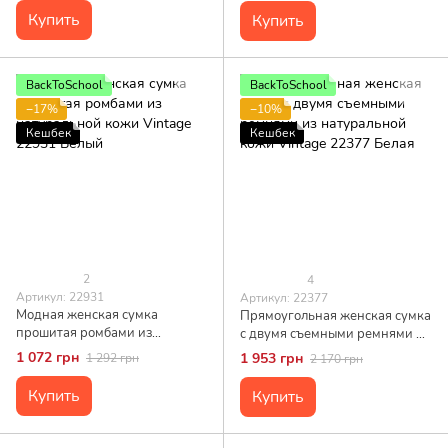
Купить
Купить
BackToSchool
BackToSchool
−17%
−10%
Кешбек
Кешбек
2
4
Артикул: 22931
Артикул: 22377
Модная женская сумка
Прямоугольная женская сумка
прошитая ромбами из
с двумя съемными ремнями из
натуральной кожи Vintage
натуральной кожи Vintage
1 072 грн
1 953 грн
1 292 грн
2 170 грн
22931 Белый
22377 Белая
Купить
Купить