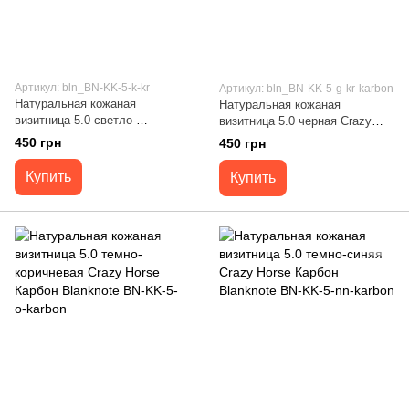
Артикул: bln_BN-KK-5-k-kr
Артикул: bln_BN-KK-5-g-kr-karbon
Натуральная кожаная
Натуральная кожаная
визитница 5.0 светло-
визитница 5.0 черная Crazy
коричневая Crazy Horse
Horse Карбон Blanknote BN-KK-
450 грн
450 грн
Blanknote BN-KK-5-k-kr
5-g-kr-karbon
Купить
Купить