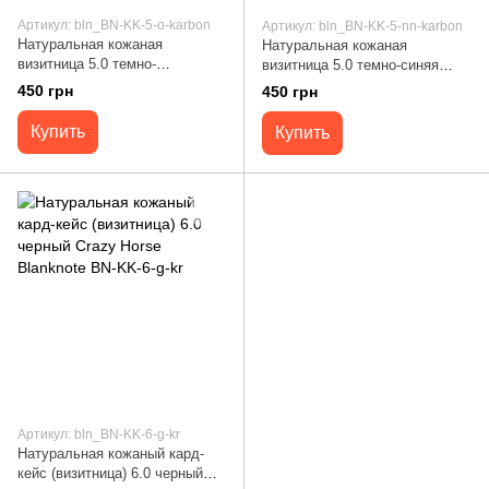
Артикул: bln_BN-KK-5-o-karbon
Артикул: bln_BN-KK-5-nn-karbon
Натуральная кожаная
Натуральная кожаная
визитница 5.0 темно-
визитница 5.0 темно-синяя
коричневая Crazy Horse
Crazy Horse Карбон Blanknote
450 грн
450 грн
Карбон Blanknote BN-KK-5-o-
BN-KK-5-nn-karbon
karbon
Купить
Купить
Артикул: bln_BN-KK-6-g-kr
Натуральная кожаный кард-
кейс (визитница) 6.0 черный