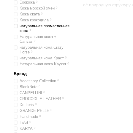
Экокожа
0
её природную структуру 
Кожа морской змеи
0
фурнитура, тиснение лог
Кожа ската
0
Кожа крокодила
0
Британские визитницы ид
натуральная промасленная
функциональность. Внутр
кожа
1
документов. Некоторые 
Натуральная кожа +
Canvas
0
Основные преи
натуральная кожа Crazy
Horse
0
Премиальная натурал
натуральная кожа Краст
0
Классический и стат
Натуральная кожа Kayzer
0
Функциональность — 
Бренд
Долговечность благо
Accessory Collection
0
BlankNote
0
Изделия из Великобр
CANPELLINI
0
CROCODILE LEATHER
0
Визитницы производства 
De Loris
0
достойным аксессуаром в
GRANDE PELLE
0
Handmade
0
HiArt
0
KARYA
0