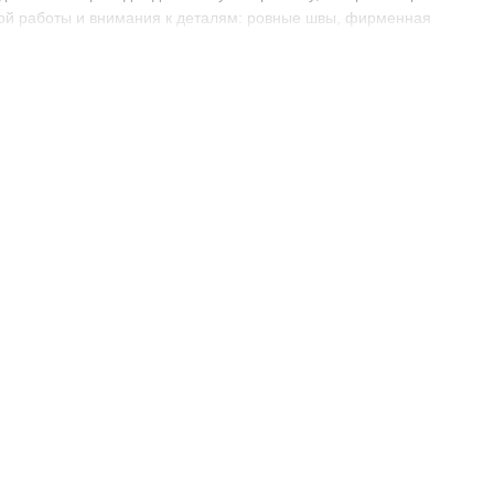
ной работы и внимания к деталям: ровные швы, фирменная
ния. Их дизайн элегантен и сдержан, с акцентом на
рманы для пластиковых карт, отделения для купюр или
 карт.
ь и практичность. Они подчеркнут статус владельца и станут