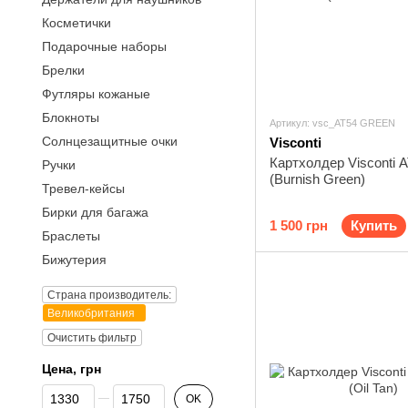
Косметички
Подарочные наборы
Брелки
Футляры кожаные
Блокноты
Артикул: vsc_AT54 GREEN
Солнцезащитные очки
Visconti
Картхолдер Visconti 
Ручки
(Burnish Green)
Тревел-кейсы
Бирки для багажа
1 500 грн
Купить
Браслеты
Бижутерия
Страна производитель:
Великобритания
Очистить фильтр
Цена, грн
От Цена, грн
До Цена, грн
OK