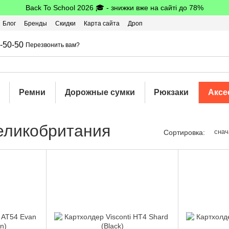
Back To School 2026 🎓 - знижки вже на сайті до 78%
Блог
Бренды
Скидки
Карта сайта
Дроп
шбэк
-50-50
Перезвонить вам?
Ремни
Дорожные сумки
Рюкзаки
Аксе
еликобритания
снач
Сортировка: