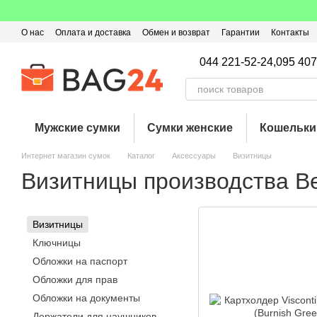
Перейти к основному контенту
О нас
Оплата и доставка
Обмен и возврат
Гарантии
Контакты
Пользовательское соглашение
Отзывы о магазине
Оферта
Кэ
044 221-52-24,
095 407
Мужские сумки
Сумки женские
Кошельки
Интернет магазин сумок
Каталог
Аксессуары
Визитницы
Визитницы производства В
Визитницы
Ключницы
Обложки на паспорт
Обложки для прав
Обложки на документы
Держатели для наушников