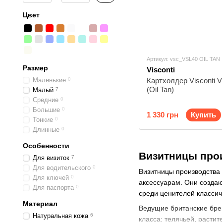
Цвет
Артикул: vsc_VSL40 OIL TAN
Размер
Visconti
Маленькие
0
Картхолдер Visconti 
(Oil Tan)
Малый
7
Средние
0
Большие
0
1 330 грн
Купить
Тонкие
0
Длинные
0
Особенности
Визитницы про
Для визиток
7
Для водительского
0
Визитницы производства 
Для ключей
0
аксессуарам. Они создаю
Для паспорта
0
среди ценителей классич
Материал
Ведущие британские брен
Натуральная кожа
6
класса: телячьей, расти