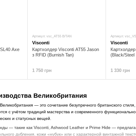
Артикул: vsc_AT55 B/TAN
Артикул: vsc_V
Visconti
Visconti
VSL40 Axe
Картхолдер Visconti AT55 Jason
Картхолдер 
з RFID (Burnish Tan)
(Black/Steel
1 750 грн
1 330 грн
изводства Великобритания
Великобритания — это сочетание безупречного британского стиля,
тся с учётом традиций мастерства и современного функционально
еских и статусных вещей.
ды — такие как Visconti, Ashwood Leather и Prime Hide — предлаг
тельного дубления, кожи «нубук» или с характерной винтажной текс