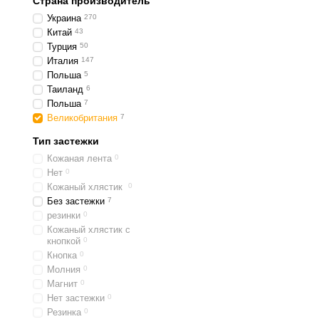
Страна производитель
Украина
270
Китай
43
Турция
50
Италия
147
Польша
5
Таиланд
6
Польша
7
Великобритания
7
Тип застежки
Кожаная лента
0
Нет
0
Кожаный хлястик
0
Без застежки
7
резинки
0
Кожаный хлястик с
кнопкой
0
Кнопка
0
Молния
0
Магнит
0
Нет застежки
0
Резинка
0