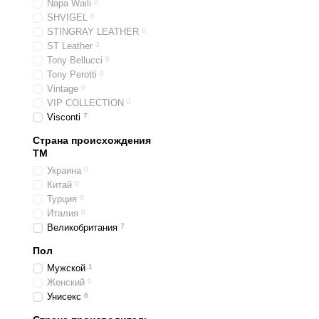
Napa Waili
0
SHVIGEL
0
STINGRAY LEATHER
0
ST Leather
0
Tony Bellucci
0
Tony Perotti
0
Vintage
0
VIP COLLECTION
0
Visconti
7
Страна происхождения
ТМ
Украина
0
Китай
0
Турция
0
Италия
0
Великобритания
7
Пол
Мужской
1
Женский
0
Унисекс
6