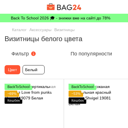
Back To School 2026 🎓 - знижки вже на сайті до 78%
Каталог
Аксессуары
Визитницы
Визитницы белого цвета
Фильтр
По популярности
1
Цвет
Белый
BackToSchool
BackToSchool
−69%
−53%
Кешбек
Кешбек