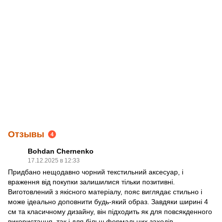
Отзывы
4
Bohdan Chernenko
17.12.2025 в 12:33
Придбано нещодавно чорний текстильний аксесуар, і
враження від покупки залишилися тільки позитивні.
Виготовлений з якісного матеріалу, пояс виглядає стильно і
може ідеально доповнити будь-який образ. Завдяки ширині 4
см та класичному дизайну, він підходить як для повсякденного
використання, так і для більш формальних заходів.