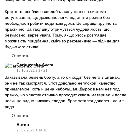
Крім того, особливо сподобалася унікальна система
регулювання, що дозволяє легко підганяти розмір без
необхідності робити додаткові дірки. Це справді зручно та
практично. За таку ціну отримується чудова якість, що,
безумовно, варте уваги. Тому, якщо хтось розглядає
можливість придбання, сміливо рекомендую — підійде для
будь-якого стилю!
Ответить
Garbuzenko Sveta
18.10.2021 в 17:21
Заказывала ремень брату, а то он ходит без него в штанах,
они не так смотрятся. Этот довольно неплохой, качество
приемлемое, хоть и цена небольшая. Дырок в нем нет под
пряжку, но хлястик отлично проходит сквозь материал и после
носки не видно никаких следов. Брат остался доволен, да и я
рада.
Ответить
Антон
23.09.2021 в 14:16