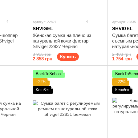
4
4
Артикул: 22827
Артикул: 22835
SHVIGEL
SHVIGEL
а-шоппер
Женская сумка на плечо из
Сумка багет
Shvigel
натуральной кожи флотар
съемным ре
Shvigel 22827 Черная
натуральной
Бежевая
3 915 грн
2 403 грн
Купить
2 858 грн
1 754 грн
BackToSchool
BackToScho
−22%
−22%
Кешбек
Кешбек