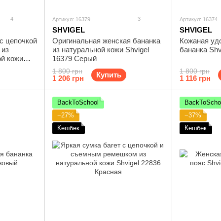
4
3
Артикул: 16379
Артикул: 16374
SHVIGEL
SHVIGEL
с цепочкой
Оригинальная женская бананка
Кожаная уд
 из
из натуральной кожи Shvigel
бананка Shv
ой кожи
16379 Серый
1 800 грн
1 800 грн
Купить
1 206 грн
1 116 грн
BackToSchool
BackToScho
−27%
−37%
Кешбек
Кешбек