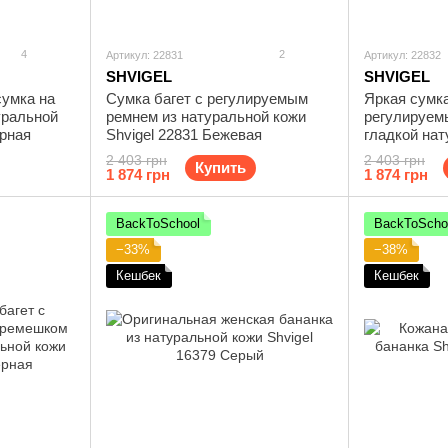
4
2
Артикул: 22831
Артикул: 22832
SHVIGEL
SHVIGEL
сумка на
Сумка багет с регулируемым
Яркая сумка
уральной
ремнем из натуральной кожи
регулируем
ерная
Shvigel 22831 Бежевая
гладкой нат
Shvigel 228
2 403 грн
2 403 грн
Купить
1 874 грн
1 874 грн
BackToSchool
BackToScho
−33%
−38%
Кешбек
Кешбек