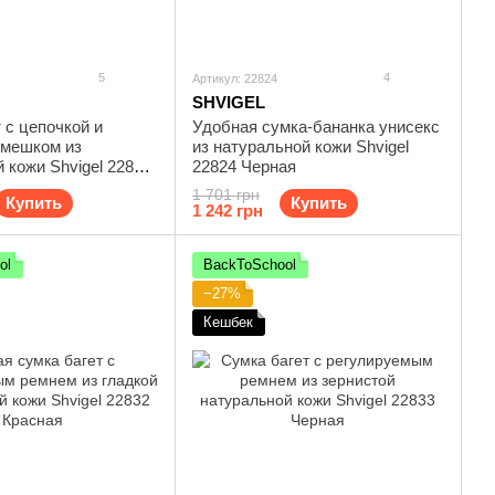
5
4
Артикул: 22824
SHVIGEL
 с цепочкой и
Удобная сумка-бананка унисекс
мешком из
из натуральной кожи Shvigel
 кожи Shvigel 22835
22824 Черная
1 701 грн
Купить
Купить
1 242 грн
ol
BackToSchool
−27%
Кешбек