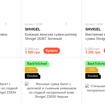
4
3
Артикул: 16367
Артикул: 16347
SHVIGEL
SHVIGEL
умка-
Кожаная женская сумка-шоппер
Винтажная 
Shvigel 16367 Зеленый
сумка Shvig
5 250 грн
5 250 грн
Купить
3 465 грн
3 255 грн
BackToSchool
BackToScho
−27%
−33%
Кешбек
Кешбек