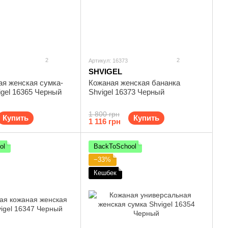
2
2
Артикул: 16373
SHVIGEL
ая женская сумка-
Кожаная женская бананка
gel 16365 Черный
Shvigel 16373 Черный
1 800 грн
Купить
Купить
1 116 грн
ol
BackToSchool
−33%
Кешбек