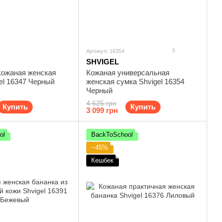
3
Артикул: 16354
SHVIGEL
кожаная женская
Кожаная универсальная
el 16347 Черный
женская сумка Shvigel 16354
Черный
4 625 грн
Купить
Купить
3 099 грн
ol
BackToSchool
−45%
Кешбек