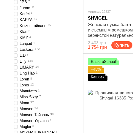
JPB
7
Jurom
11
Артикул: 22837
Karfei
9
SHVIGEL
KARYA
62
Женская сумка багет 
Keizer Тайвань
75
и съемным ремешком
Klari
5
зернистой натуральн
KMY
4
Shvigel 22837 Черная
2 403 грн
Lanpad
1
Купить
1 754 грн
Laskara
172
L.D
5
Lilly
134
BackToSchool
LIMARY
14
−45%
Ling Hao
1
Кешбек
Loren
8
Lores
12
Manufatto
1
Miss Sixty
7
Mona
37
Monsen
24
Monsen Тайвань
38
Monsen Украина
1
Mugler
3
MYKHAIL IKHTYAR
1