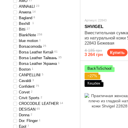
AMO
15
ANNA&LI
23
Arwena
14
Bagland
8
Артикул: 22843
Bexhill
1
SHVIGEL
Bitti
27
Вместительная сумк
BlankNote
258
из натуральной кожи 
blue motion
1
22843 Бежевая
Borsacomoda
25
4 185 грн
Borsa Leather Китай
61
Купить
3 264 грн
Borsa Leather Тайвань
35
Borsa Leather Украина
1
BackToSchool
Boston
1
CANPELLINI
5
−27%
Cavaldi
3
Кешбек
Confident
75
Corvet
2
Crivit Sports
2
CROCODILE LEATHER
14
DESISAN
65
Donna
2
Dor. Flinger
1
Epol
7