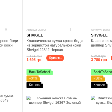
5
5
Артикул: 22842
Артикул: 16365
SHVIGEL
SHVIGEL
кросс-боди
Классическая сумка кросс-боди
Классическ
ой кожи
из зернистой натуральной кожи
шоппер Shvi
Shvigel 22842 Черная
2 174 грн
5 250 грн
Купить
1 695 грн
3 780 грн
BackToSchool
BackToScho
−34%
−38%
Кешбек
Кешбек