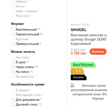
Нейлон
0
Котон
0
кожа + кожзам
0
Рип-стоп
0
Формат
Артикул: 16349
Вертикальный
25
SHVIGEL
Горизонтальный
36
Винтажная женская с
Круглый
0
шоппер Shvigel 16349
Коричневый
Прямоугольный
4
5 250 грн
Купить
Можно носить
3 728 грн
На спине
0
В руке
37
BackToSchool
Через плечо
29
−32%
На поясе
20
На запястье
0
Кешбек
Особенности сумки
В дорогу
0
Винтажный стиль
0
Для документов
3
Деловой стиль
16