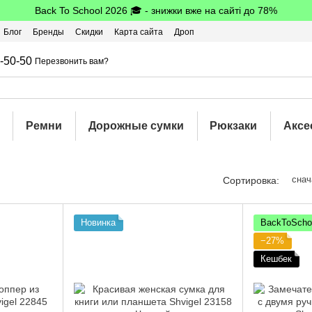
Back To School 2026 🎓 - знижки вже на сайті до 78%
Блог
Бренды
Скидки
Карта сайта
Дроп
шбэк
-50-50
Перезвонить вам?
Ремни
Дорожные сумки
Рюкзаки
Аксе
снач
Сортировка:
Новинка
BackToScho
−27%
Кешбек