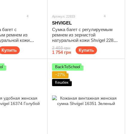
4
4
Артикул: 22833
SHVIGEL
 багет с
Сумка багет с регулируемым
ым ремнем из
ремнем из зернистой
уральной кожи
натуральной кожи Shvigel 22833
32 Красная
Черная
2 403 грн
Купить
Купить
1 754 грн
ol
BackToSchool
−27%
Кешбек