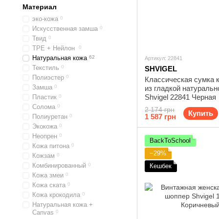
Материал
эко-кожа
0
Искусственная замша
0
Твид
0
TPE + Нейлон
0
Натуральная кожа
62
Артикул: 22841
Текстиль
0
SHVIGEL
Полиэстер
0
Классическая сумка 
Замша
0
из гладкой натуральн
Shvigel 22841 Черная
Пластик
0
Солома
0
2 174 грн
Купить
1 587 грн
Полиуретан
0
Экокожа
0
Неопрен
0
BackToSchool
Кожа питона
0
−29%
Кожзам
0
Комбинированный
0
Кешбек
Кожа змеи
0
Кожа ската
0
Кожа крокодила
0
Натуральная кожа +
Canvas
0