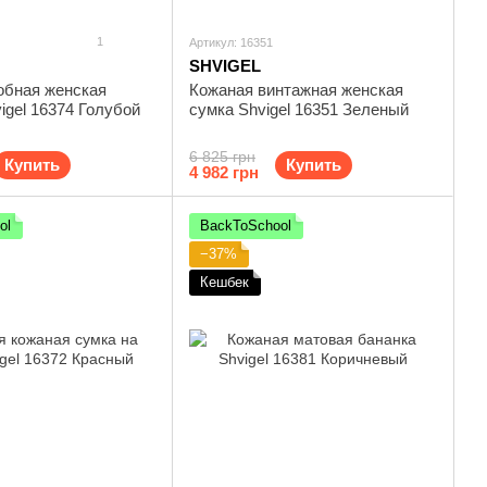
1
Артикул: 16351
SHVIGEL
обная женская
Кожаная винтажная женская
igel 16374 Голубой
сумка Shvigel 16351 Зеленый
6 825 грн
Купить
Купить
4 982 грн
ol
BackToSchool
−37%
Кешбек