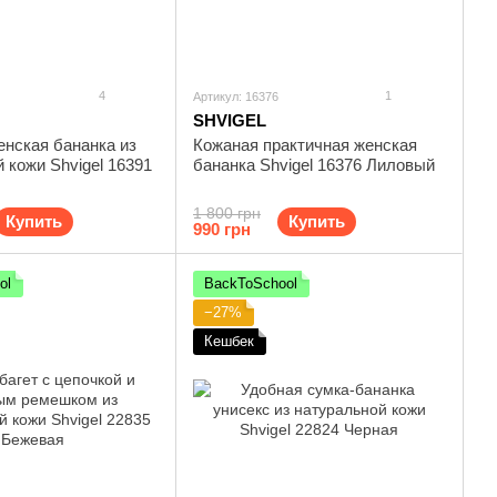
4
1
Артикул: 16376
SHVIGEL
енская бананка из
Кожаная практичная женская
 кожи Shvigel 16391
бананка Shvigel 16376 Лиловый
1 800 грн
Купить
Купить
990 грн
ol
BackToSchool
−27%
Кешбек