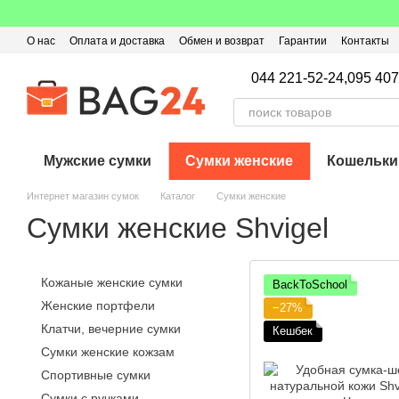
Перейти к основному контенту
О нас
Оплата и доставка
Обмен и возврат
Гарантии
Контакты
Пользовательское соглашение
Отзывы о магазине
Оферта
Кэ
044 221-52-24,
095 407
Мужские сумки
Сумки женские
Кошельки
Интернет магазин сумок
Каталог
Сумки женские
Сумки женские Shvigel
Кожаные женские сумки
BackToSchool
Женские портфели
−27%
Клатчи, вечерние сумки
Кешбек
Сумки женские кожзам
Спортивные сумки
Сумки с ручками