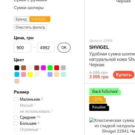
Сумки-шоперы
Бренд:
SHVIGEL
Очистить фильтр
Цена, грн
Артикул: 22845
От Цена, грн
До Цена, грн
SHVIGEL
OK
Удобная сумка-шоппе
натуральной кожи Shv
Цвет
Черная
4 185 грн
Купить
3 055 грн
BackToSchool
Размер
Маленькие
2
−27%
Малый
0
Кешбек
не использовать
0
Средние
55
Большие
4
Огромные
0