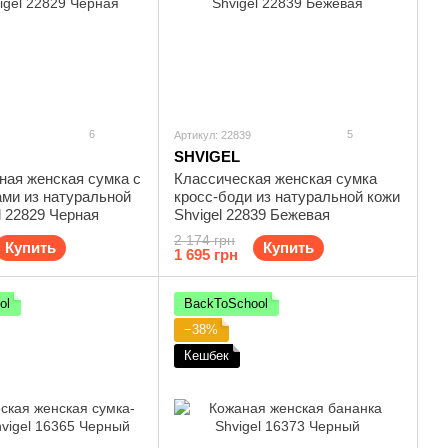
6
5
Артикул: 22839
SHVIGEL
ная женская сумка с
Классическая женская сумка
ами из натуральной
кросс-боди из натуральной кожи
l 22829 Черная
Shvigel 22839 Бежевая
2 174 грн
Купить
Купить
1 695 грн
ol
BackToSchool
−38%
Кешбек