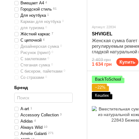
Вмещает А4
4
Городской стиль
61
Для ноутбука
1
Карман для ноутбука
0
Артикул: 22834
для туризма
0
SHVIGEL
Жёсткий каркас
7
С цепочкой
4
Женская сумка багет 
регулируемым ремнем
Дизайнерская сумка
0
гладкой натуральной
Рисунок (принт)
0
Shvigel 22834 Черная
С заклепками
0
2 403 грн
Купить
1 634 грн
Стеганая сумка
0
С бисером, пайетками
0
Со стразами
0
BackToSchool
Бренд
−22%
Кешбек
A-art
1
Accessory Collection
3
Adidas
4
Always Wild
10
Amelie Galanti
271