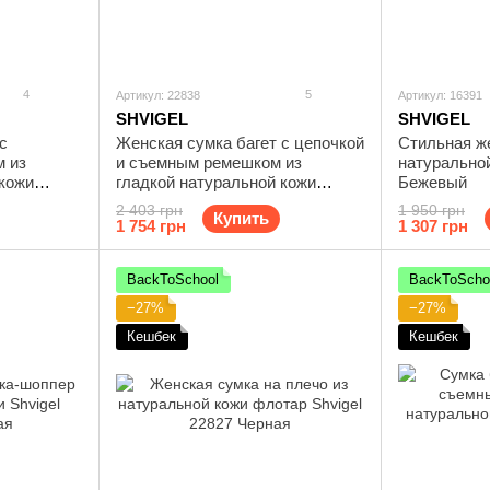
4
5
Артикул: 22838
Артикул: 16391
SHVIGEL
SHVIGEL
с
Женская сумка багет с цепочкой
Стильная ж
 из
и съемным ремешком из
натуральной
 кожи
гладкой натуральной кожи
Бежевый
Shvigel 22838 Черная
2 403 грн
1 950 грн
Купить
1 754 грн
1 307 грн
BackToSchool
BackToScho
−27%
−27%
Кешбек
Кешбек