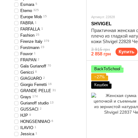
Esmara
5
Eterno
325
Europe Mob
15
Артикул: 22828
FABRA
1
SHVIGEL
FARFALLA
1
Практичная женская 
Fashion
25
плечо из гладкой нат
кожи Shvigel 22828 Ч
Firenze Italy
379
Forstmann
23
3 915 грн
Купить
2 858 грн
Fouvor
1
FRAPAN
2
Gala Gurianoff
70
BackToSchool
Genicci
6
−27%
GIAGUARO
2
Giorgio Ferretti
16
Кешбек
GRANDE PELLE
31
Grays
174
Gurianoff studio
13
GUSSACI
2
HJP
9
HONGSENNIAO
6
ILAVIO
1
Jessica
1