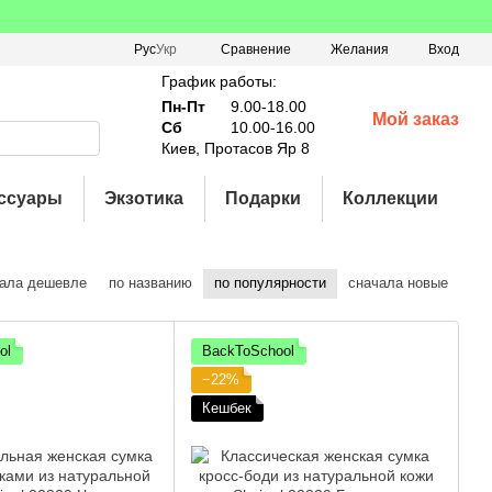
Сравнение
Рус
Укр
Желания
Вход
График работы:
Пн-Пт
9.00-18.00
Мой заказ
Сб
10.00-16.00
Киев, Протасов Яр 8
ссуары
Экзотика
Подарки
Коллекции
ала дешевле
по названию
по популярности
сначала новые
ol
BackToSchool
−22%
Кешбек