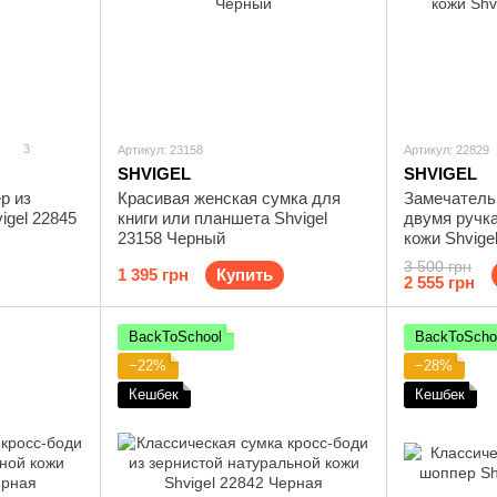
3
Артикул: 23158
Артикул: 22829
SHVIGEL
SHVIGEL
р из
Красивая женская сумка для
Замечатель
igel 22845
книги или планшета Shvigel
двумя ручк
23158 Черный
кожи Shvige
3 500 грн
1 395 грн
Купить
2 555 грн
BackToSchool
BackToScho
−22%
−28%
Кешбек
Кешбек