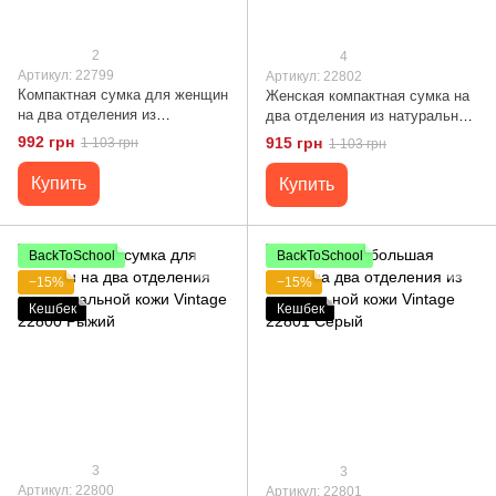
2
4
Артикул: 22799
Артикул: 22802
Компактная сумка для женщин
Женская компактная сумка на
на два отделения из
два отделения из натуральной
натуральной кожи Vintage
кожи Vintage 22802 Зеленый
992 грн
915 грн
1 103 грн
1 103 грн
22799 Черный
Купить
Купить
BackToSchool
BackToSchool
−15%
−15%
Кешбек
Кешбек
3
3
Артикул: 22800
Артикул: 22801