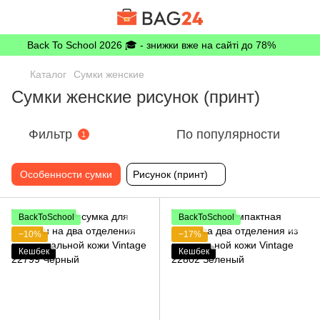
Back To School 2026 🎓 - знижки вже на сайті до 78%
Каталог
Сумки женские
Сумки женские рисунок (принт)
Фильтр
По популярности
1
Особенности сумки
Рисунок (принт)
BackToSchool
BackToSchool
−10%
−17%
Кешбек
Кешбек