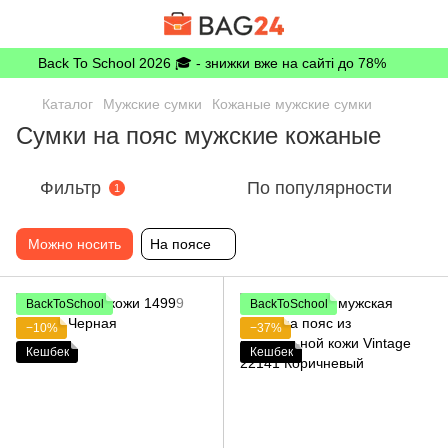
Back To School 2026 🎓 - знижки вже на сайті до 78%
Каталог
Мужские сумки
Кожаные мужские сумки
Сумки на пояс мужские кожаные
Фильтр
По популярности
1
Можно носить
На поясе
BackToSchool
BackToSchool
−10%
−37%
Кешбек
Кешбек