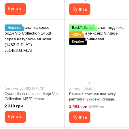
Купить
Купить
Новинка
BackToSchool
−29%
Кешбек
5
Артикул: vc1452.G.FLAT
Артикул: 20401
Сумка бананка кросс-боди Vip
Бананка поясная под кожу
Collection 1452F серая
рептилии унисекс Vintage
натуральная кожа (1452 G
20401 Коричневая
2 310 грн
1 481 грн
2 086 грн
FLAT) vc1452.G.FLAT
Купить
Купить