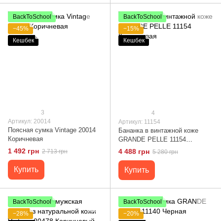
BackToSchool
BackToSchool
−45%
−15%
Кешбек
Кешбек
3
4
Артикул: 20014
Артикул: 11154
Поясная сумка Vintage 20014
Бананка в винтажной коже
Коричневая
GRANDE PELLE 11154
Коричневая
1 492 грн
4 488 грн
2 713 грн
5 280 грн
Купить
Купить
BackToSchool
BackToSchool
−28%
−20%