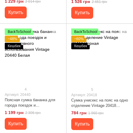
1 229 грн
1 526 грн
2 014 грн
2 461 грн
Купить
Купить
BackToSchool
BackToSchool
−48%
−60%
Кешбек
Кешбек
4
5
Артикул: 20440
Артикул: 20418
Поясная сумка бананка для
Сумка унисекс на пояс на одно
города поездок и
отделение Vintage 20418
повседневного использования
Черная
1 199 грн
784 грн
2 306 грн
1 960 грн
Vintage 20440 Белая
Купить
Купить