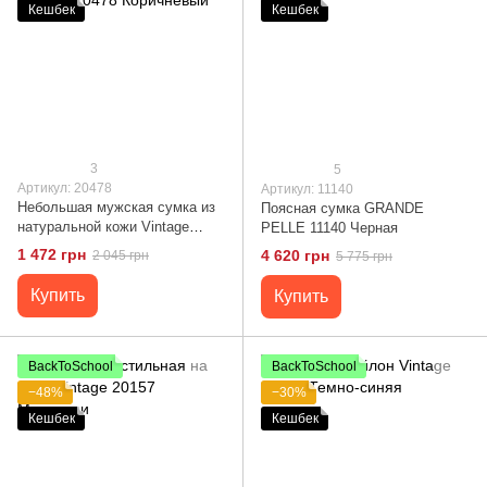
Кешбек
Кешбек
3
5
Артикул: 20478
Артикул: 11140
Небольшая мужская сумка из
Поясная сумка GRANDE
натуральной кожи Vintage
PELLE 11140 Черная
20478 Коричневый
1 472 грн
4 620 грн
2 045 грн
5 775 грн
Купить
Купить
BackToSchool
BackToSchool
−48%
−30%
Кешбек
Кешбек