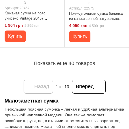
3
3
Артикул: 20457
Артикул: 22575
Кожаная сумка на пояс
Прямоугольная сумка бананка
унисекс Vintage 20457
из качественной натуральной
Коричневый
кожи GRANDE PELLE 22575
1 904 грн
4 050 грн
2 295 грн
4 500 грн
Коричневый
Купить
Купить
Показать еще 40 товаров
Назад
Вперед
1
из 13
Малозаметная сумка
Небольшая поясная сумочка – легкая и удобная альтернатива
привычной наплечной модели. Она так же помогает
освободить руки, но, в отличии от вместительных вариантов,
занимает немного места – её вполне можно спрятать под