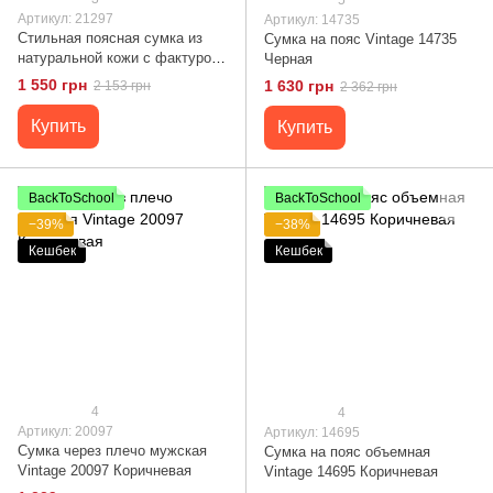
Артикул: 21297
Артикул: 14735
Стильная поясная сумка из
Cумка на пояс Vintage 14735
натуральной кожи с фактурой
Черная
под крокодила 21297 Vintage
1 550 грн
1 630 грн
2 153 грн
2 362 грн
Черная
Купить
Купить
BackToSchool
BackToSchool
−39%
−38%
Кешбек
Кешбек
4
4
Артикул: 20097
Артикул: 14695
Сумка через плечо мужская
Сумка на пояс объемная
Vintage 20097 Коричневая
Vintage 14695 Коричневая