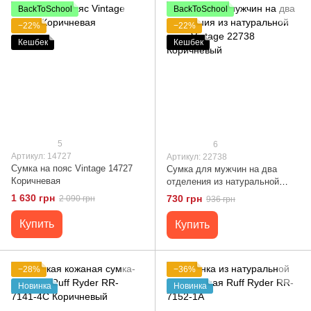
BackToSchool
BackToSchool
−22%
−22%
Кешбек
Кешбек
5
6
Артикул: 14727
Артикул: 22738
Сумка на пояс Vintage 14727
Сумка для мужчин на два
Коричневая
отделения из натуральной
кожи Vintage 22738
1 630 грн
730 грн
2 090 грн
936 грн
Коричневый
Купить
Купить
−28%
−36%
Новинка
Новинка