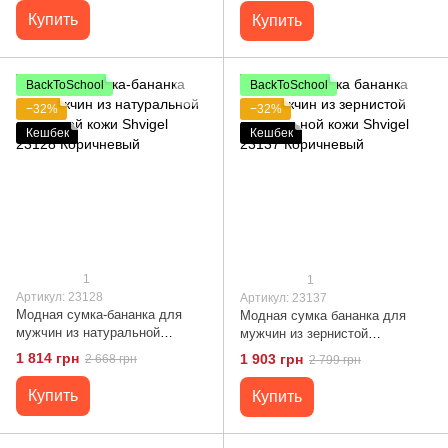
Купить
Купить
BackToSchool
BackToSchool
−32%
−32%
Кешбек
Кешбек
1
1
Артикул: 23128
Артикул: 23137
Модная сумка-бананка для
Модная сумка бананка для
мужчин из натуральной
мужчин из зернистой
зернистой кожи Shvigel 23128
натуральной кожи Shvigel
1 814 грн
1 903 грн
2 668 грн
2 799 грн
Коричневый
23137 Коричневый
Купить
Купить