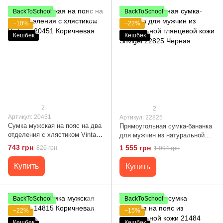
BackToSchool
BackToSchool
−10%
−22%
Кешбек
Кешбек
2
2
Артикул: 20451
Артикул: 22825
Сумка мужская на пояс на два
Прямоугольная сумка-бананка
отделения с хлястиком Vintage
для мужчин из натуральной
20451 Коричневая
глянцевой кожи Shvigel 22825
743 грн
1 555 грн
826 грн
1 994 грн
Черная
Купить
Купить
BackToSchool
BackToSchool
−22%
−15%
Кешбек
Кешбек