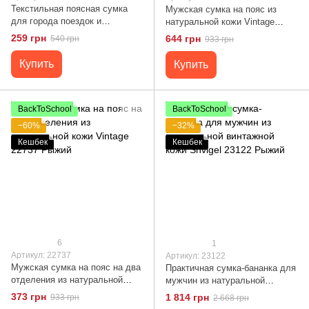
Текстильная поясная сумка
Мужская сумка на пояс из
для города поездок и
натуральной кожи Vintage
повседневного использования
22736 Черный
259 грн
644 грн
540 грн
933 грн
FABRA 22580 Черная
Купить
Купить
BackToSchool
BackToSchool
−60%
−32%
Кешбек
Кешбек
6
1
Артикул: 22737
Артикул: 23122
Мужская сумка на пояс на два
Практичная сумка-бананка для
отделения из натуральной
мужчин из натуральной
кожи Vintage 22737 Рыжий
винтажной кожи Shvigel 23122
373 грн
1 814 грн
933 грн
2 668 грн
Рыжий