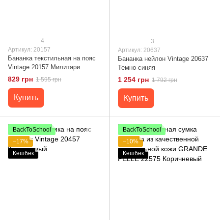
4
3
Артикул: 20157
Артикул: 20637
Бананка текстильная на пояс
Бананка нейлон Vintage 20637
Vintage 20157 Милитари
Темно-синяя
829 грн
1 254 грн
1 595 грн
1 792 грн
Купить
Купить
BackToSchool
BackToSchool
−17%
−10%
Кешбек
Кешбек