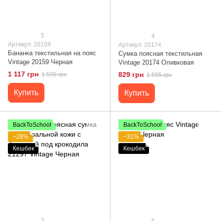
5
4
Артикул: 20159
Артикул: 20174
Бананка текстильная на пояс
Сумка поясная текстильная
Vintage 20159 Черная
Vintage 20174 Оливковая
1 117 грн
829 грн
1 595 грн
1 595 грн
Купить
Купить
BackToSchool
BackToSchool
−28%
−31%
Кешбек
Кешбек
3
5