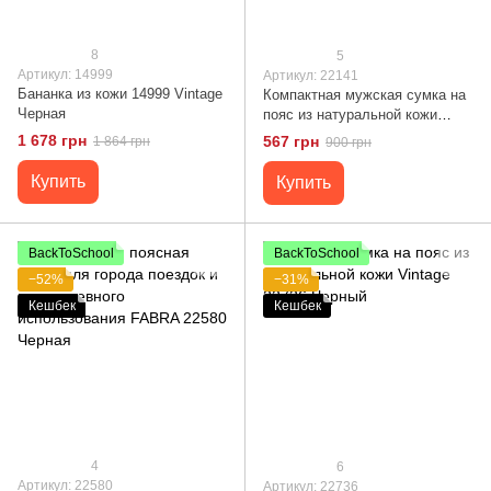
8
5
Артикул: 14999
Артикул: 22141
Бананка из кожи 14999 Vintage
Компактная мужская сумка на
Черная
пояс из натуральной кожи
Vintage 22141 Коричневый
1 678 грн
567 грн
1 864 грн
900 грн
Купить
Купить
BackToSchool
BackToSchool
−52%
−31%
Кешбек
Кешбек
4
6
Артикул: 22580
Артикул: 22736