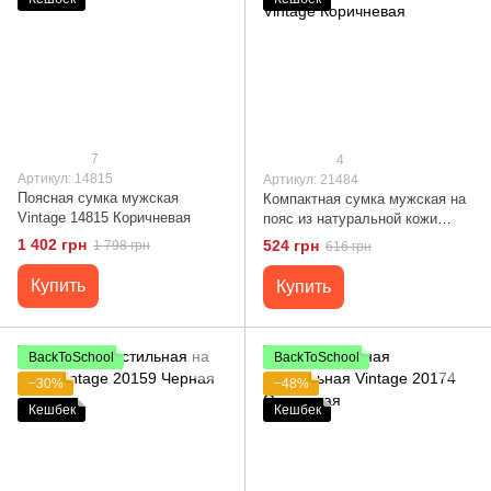
7
4
Артикул: 14815
Артикул: 21484
Поясная cумка мужская
Компактная сумка мужская на
Vintage 14815 Коричневая
пояс из натуральной кожи
21484 Vintage Коричневая
1 402 грн
524 грн
1 798 грн
616 грн
Купить
Купить
BackToSchool
BackToSchool
−30%
−48%
Кешбек
Кешбек