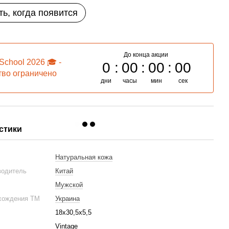
ь, когда появится
До конца акции
School 2026 🎓 -
0
00
00
00
тво ограничено
дни
часы
мин
сек
стики
Натуральная кожа
водитель
Китай
Мужской
хождения ТМ
Украина
18х30,5х5,5
Vintage