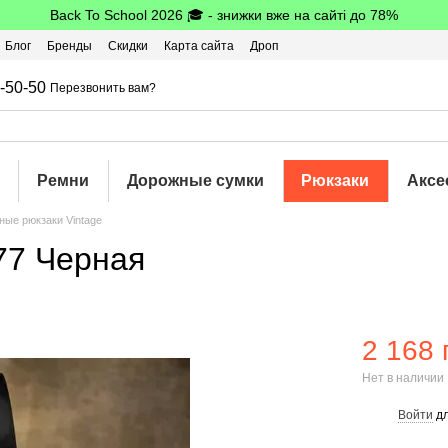
Back To School 2026 🎓 - знижки вже на сайті до 78%
Блог
Бренды
Скидки
Карта сайта
Дроп
шбэк
-50-50
Перезвонить вам?
Ремни
Дорожные сумки
Рюкзаки
Аксе
ные рюкзаки Vintage
77 Черная
2 168 
Нет в наличии
Войти
дл
%