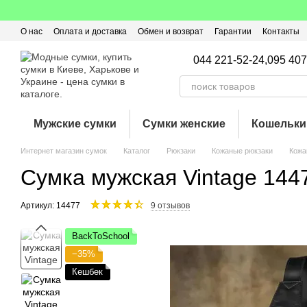
Перейти к основному контенту
О нас
Оплата и доставка
Обмен и возврат
Гарантии
Контакты
Пользовательское соглашение
Отзывы о магазине
Оферта
Кэ
044 221-52-24,
095 407
Мужские сумки
Сумки женские
Кошельки
Интернет магазин сумок
Каталог
Рюкзаки
Кожаные рюкзаки
Кожа
Сумка мужская Vintage 144
Артикул: 14477
9 отзывов
BackToSchool
−35%
Кешбек