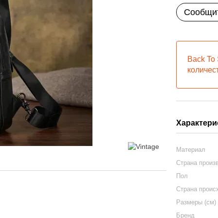
Сообщит
Back To 
количес
Характери
Материал
Страна произ
Пол
Страна проис
Размеры (см)
Бренд