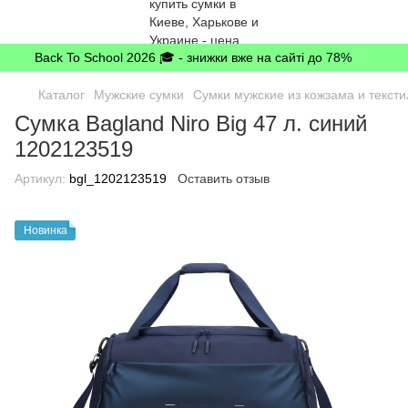
Back To School 2026 🎓 - знижки вже на сайті до 78%
Каталог
Мужские сумки
Сумки мужские из кожзама и тексти
Сумка Bagland Niro Big 47 л. синий
1202123519
Артикул:
bgl_1202123519
Оставить отзыв
Новинка