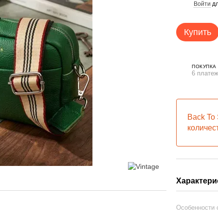
Войти
дл
%
Купить
ПОКУПКА
6 платеж
Back To 
количес
Характери
Особенности