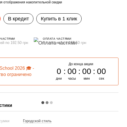
я отображения накопительной скидки
В кредит
Купить в 1 клик
 ЧАСТЯМИ
ОПЛАТА ЧАСТЯМИ
ей по 192.50 грн
6 платежей по 192.50 грн
До конца акции
School 2026 🎓 -
0
00
00
00
тво ограничено
дни
часы
мин
сек
стики
 сумки
Городской стиль