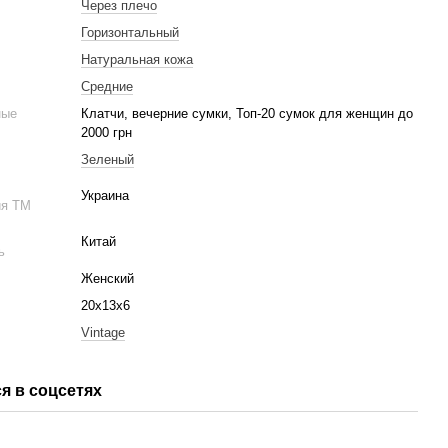
ь
Через плечо
Горизонтальный
Натуральная кожа
Средние
ные
Клатчи, вечерние сумки, Топ-20 сумок для женщин до
2000 грн
Зеленый
Украина
ия ТМ
Китай
ь
Женский
20х13х6
Vintage
я в соцсетях