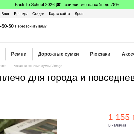
Back To School 2026 🎓 - знижки вже на сайті до 78%
Блог
Бренды
Скидки
Карта сайта
Дроп
шбэк
-50-50
Перезвонить вам?
Ремни
Дорожные сумки
Рюкзаки
Аксе
умки
Кожаные женские сумки Vintage
плечо для города и повседне
1 155 
В наличии