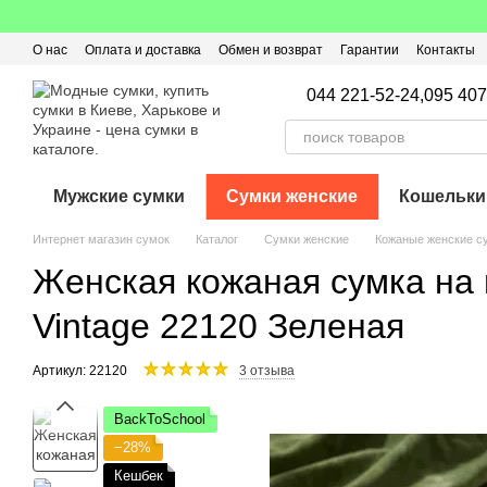
Перейти к основному контенту
О нас
Оплата и доставка
Обмен и возврат
Гарантии
Контакты
Пользовательское соглашение
Отзывы о магазине
Оферта
Кэ
044 221-52-24,
095 407
Мужские сумки
Сумки женские
Кошельки
Интернет магазин сумок
Каталог
Сумки женские
Кожаные женские с
Женская кожаная сумка на 
Vintage 22120 Зеленая
Артикул: 22120
3 отзыва
BackToSchool
−28%
Кешбек