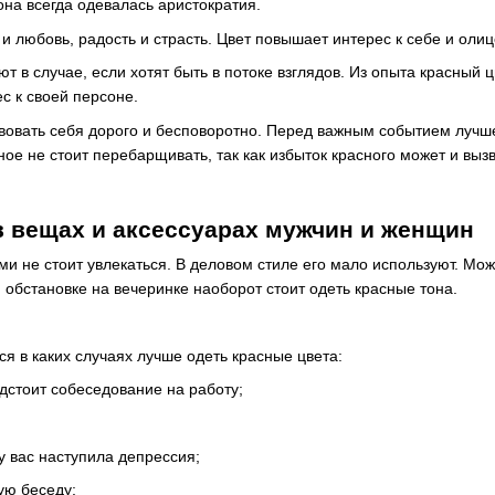
она всегда одевалась аристократия.
 и любовь, радость и страсть. Цвет повышает интерес к себе и оли
ют в случае, если хотят быть в потоке взглядов. Из опыта красный
с к своей персоне.
вовать себя дорого и бесповоротно. Перед важным событием лучше 
ое не стоит перебарщивать, так как избыток красного может и выз
в вещах и аксессуарах мужчин и женщин
и не стоит увлекаться. В деловом стиле его мало используют. Мо
обстановке на вечеринке наоборот стоит одеть красные тона.
ся в каких случаях лучше одеть красные цвета:
дстоит собеседование на работу;
у вас наступила депрессия;
ую беседу;