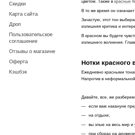
цветом. Также в
красные
т
Скидки
В то же время он означает
Карта сайта
Зачастую, этот тон выбира
Дроп
излишняя критика и интере
Пользовательское
В красном вы будете чувст
соглашение
излишнего волнения. Главн
Отзывы о магазине
Оферта
Нотки красного 
Кэшбэк
Ежедневно красными тонам
Напротив в неформальной 
Давайте, все, же разберем
если вам накануне пре
на отдыхе;
вы злые на весь мир и 
при сборах на дружеск