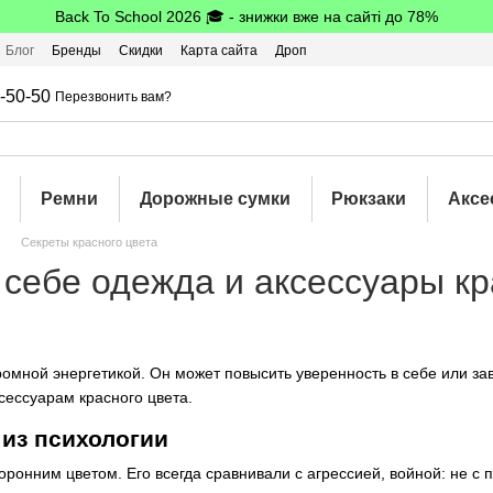
Back To School 2026 🎓 - знижки вже на сайті до 78%
Блог
Бренды
Скидки
Карта сайта
Дроп
шбэк
-50-50
Перезвонить вам?
Ремни
Дорожные сумки
Рюкзаки
Аксе
Секреты красного цвета
 себе одежда и аксессуары кр
омной энергетикой. Он может повысить уверенность в себе или зав
сессуарам красного цвета.
из психологии
оронним цветом. Его всегда сравнивали с агрессией, войной: не с