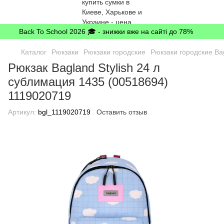
Back To School 2026 🎓 - знижки вже на сайті до 78%
Каталог
Рюкзаки
Рюкзаки городские
Рюкзаки городские Ba
Рюкзак Bagland Stylish 24 л
сублимация 1435 (00518694)
1119020719
Артикул:
bgl_1119020719
Оставить отзыв