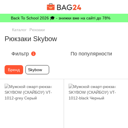
Back To School 2026 🎓 - знижки вже на сайті до 78%
Каталог
Рюкзаки
Рюкзаки Skybow
Фильтр
По популярности
1
Бренд
Skybow